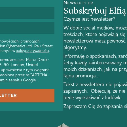
Newsletter
Subskrybuj Elfi
Czymże jest newsletter?
W dobie social mediów, może
treściach, które pojawiają się
newsletterowi masz pewność, 
 nowościach, promocjach,
ion Cybernetics Ltd., Paul Street
algorytmy.
ślonych w
polityce prywatności
.
Informuję o spotkaniach, zar
rmularzu jest Marta Dziok-
żeby każdy zainteresowany m
 86-90, London, United
moich działaniach, jak na pr
 uprawnienia z tym związane
 chroniona przez reCAPTCHA.
fajna promocja…
amin serwisu
Google.
Tekst z newslettera nie pojawi 
zapisanych. Obiecuję, że nie
LETTER
będę wyskakiwać z lodówki.
Zapraszam Cię do zapisania s