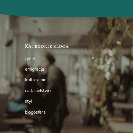
Kategorie bloga
życie
emigracja
kulturalnie
rodzicielstwo
styl
blogosfera