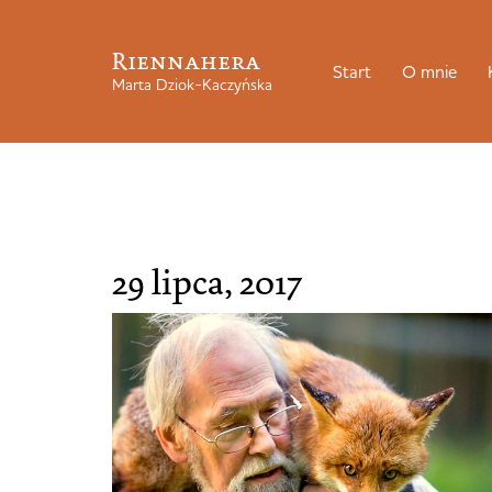
Riennahera
Start
O mnie
Marta Dziok-Kaczyńska
29 lipca, 2017