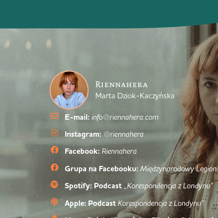
Riennahera
Marta Dziok-Kaczyńska
E-mail:
info@riennahera.com
Instagram:
@riennahera
Facebook:
Riennahera
Grupa na Facebooku:
Międzynarodowy Legion
Spotify: Podcast
„Korespondencja z Londynu”
Apple: Podcast
Korespondencja z Londynu”