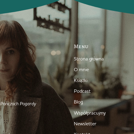
Menu
Strona główna
O mnie
Książki
Podcast
Blog
 Pończoch Pogardy
Współpracujmy
Newsletter