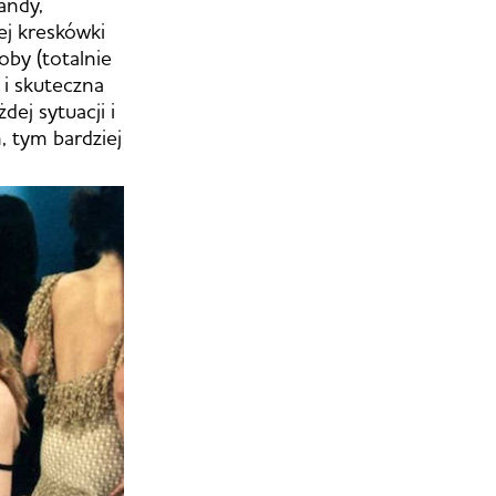
andy,
ej kreskówki
oby (totalnie
 i skuteczna
ej sytuacji i
, tym bardziej