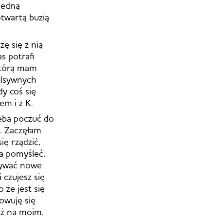
 jedną
otwartą buzią
ę się z nią
s potrafi
którą mam
pulsywnych
dy coś się
em i z K.
zeba poczuć do
ć. Zaczęłam
ię rządzić,
a pomyśleć,
krywać nowe
i czujesz się
 że jest się
owuję się
iż na moim.