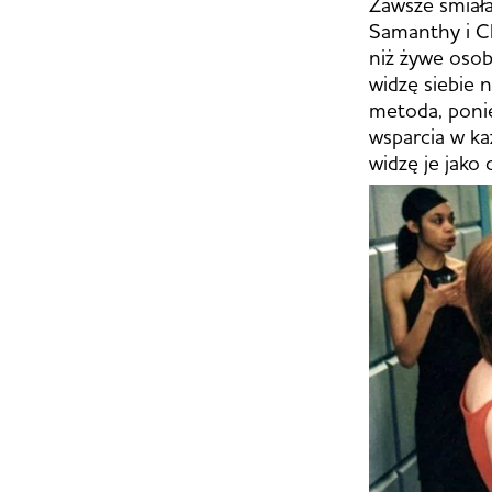
Zawsze śmiała
Samanthy i Ch
niż żywe osob
widzę siebie n
metoda, ponie
wsparcia w ka
widzę je jako