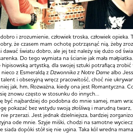
dobro i zrozumienie, człowiek troska, człowiek opieka. T
dobry, że czasem mam ochotę potrząsnąć nią, żeby zroz
 dawać światu dobro, ale jej też należy się dużo od świat
arenka. Do tego wymiata na ścianie jak mała małpiatka.
e hipisowską artystką, dla swojej sztuki potrafiącą zrobić
ę nieco z Esmeraldą z
Dzwonnika z Notre Dame
albo Jessą
 talent i obsesyjną wręcz pracowitość, choć nie ukryw
y niej jak, hm, Rozważna, kiedy ona jest Romantyczna. C
 się znowu często w stosunku do innych…
ię być najbardziej do podobna do mnie samej, mam wraż
ogę pokazać bez wstydu swoją złośliwą i marudną twarz,
 nie przerazi. Jest jednak dzielniejsza, bardziej zorganiz
zyjna ode mnie. Szyje miśki, chodzi na samotne wycieczki
ie siada dopóki stół się nie ugina. Taka kól wredna mama