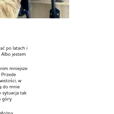
ć po latach i
. Albo jestem
 nim mniejsze
. Przede
wistości, w
ją do mnie
 sytuacja tak
o góry
. Można