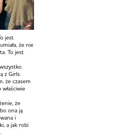
o jest
umiała, że nie
a. To jest
 wszystko.
 z Girls.
am, że czasem
o właściwie
enie, że
 bo ona ją
owana i
, a jak robi
.