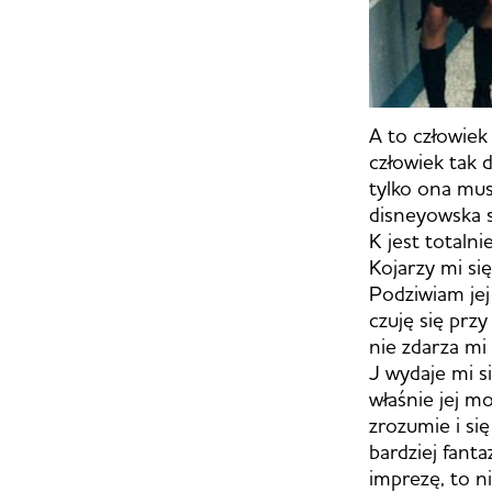
A to człowiek 
człowiek tak 
tylko ona musi
disneyowska s
K jest totalni
Kojarzy mi si
Podziwiam jej
czuję się prz
nie zdarza mi
J wydaje mi s
właśnie jej m
zrozumie i się
bardziej fanta
imprezę, to n