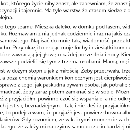
 kot, którego życie niby znasz, ale zapewniam, że znasz
scynacji i tajemnic. Ma tyle warstw, że czasem siedzę z 
lejną.
do tego teamu. Mieszka daleko, w domku pod lasem, widz
oku. Rozmawiam z nią jednak codziennie i raz na jakiś cza
iesamowitego. Napisać do mnie taką wiadomość, przez 
chu. Przy okazji tolerując moje fochy i dziesiątki kom
tóre zawracają jej głowę o każdej porze dnia i nocy. Kie
 zawsze podzielić się tym z trzema osobami. Mamą, męż
jest w dużym stopniu jak z miłością. Żeby przetrwała, tr
, a poza chemią warunkiem koniecznym jest cierpliwoś
sprawę z tego, jak paskudną bywam osobą, jak potrafię s
ymądrzać, żeby zaraz potem zamknąć się w sobie. Możn
ież z przyjaciółmi powinno czuć się wspaniale, a nie od
ch jest się beznadziejnym. I tak, i nie. Jeśli z przyjaciółm
le, to podejrzewam, że przyjaźń jest powierzchowna albo
klakierów. Gdy rozumiem, że w którymś momencie zach
dlatego, że zależy mi na czyimś samopoczuciu bardziej n