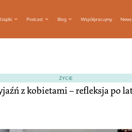
Książki
Podcast
Blog
Współpracujmy
Newsl
ŻYCIE
yjaźń z kobietami – refleksja po la