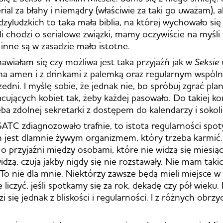
rial za błahy i niemądry (właściwie za taki go uważam), 
zyludzkich to taka mała biblia, na której wychowało się
li chodzi o serialowe związki, mamy oczywiście na myśli
 inne są w zasadzie mało istotne.
awiałam się czy możliwa jest taka przyjaźń jak w
Seksie
 na amen i z drinkami z palemką oraz regularnym wspó
edni. I myślę sobie, że jednak nie, bo spróbuj zgrać pla
acujących kobiet tak, żeby każdej pasowało. Do takiej k
ba zdolnej sekretarki z dostępem do kalendarzy i sokol
ATC zdiagnozowało trafnie, to istota regularności spoty
źń jest dlamnie żywym organizmem, który trzeba karmi
 o przyjaźni między osobami, które nie widzą się miesiąc
widzą, czują jakby nigdy się nie rozstawały. Nie mam taki
To nie dla mnie. Niektórzy zawsze będą mieli miejsce w
liczyć, jeśli spotkamy się za rok, dekadę czy pół wieku
i się jednak z bliskości i regularności. I z różnych obrzy