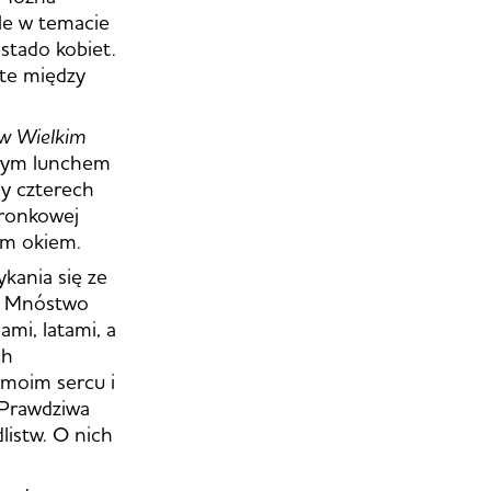
ale w temacie
 stado kobiet.
 te między
 w Wielkim
lnym lunchem
ny czterech
oronkowej
im okiem.
kania się ze
ć. Mnóstwo
ami, latami, a
ch
 moim sercu i
. Prawdziwa
dlistw. O nich