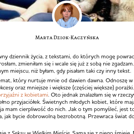
Marta Dziok-Kaczyńska
ny dziennik życia, z tekstami, do których mogę powraca
rosłam, zmieniłam się i wcale się już z sobą nie zgadzam
ym miejscu, niż byłam, gdy pisałam taki czy inny tekst.
emat, który nurtuje mnie od dawien dawna. Odnoszę w
kcesy oraz mniejsze i większe (częściej większe) porażki
przyjaźni z kobietami
. Oto jednak znalazłam się w rzeczy
łno przyjaciółek. Świetnych młodych kobiet, które ma
a ja mam cierpliwość do nich. Jak o tym pomyśleć, jest to
, jak bycie dobrowolną bezrobotną. Przewraca świat d
się z
Seksu w Wielkim Mieście
. Sama się z niego śmieję