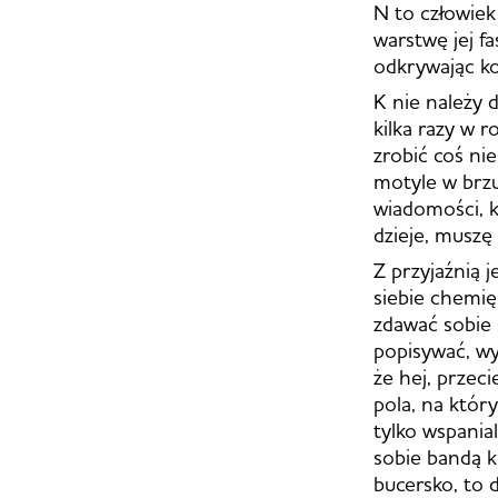
N to człowiek
warstwę jej fa
odkrywając ko
K nie należy 
kilka razy w r
zrobić coś n
motyle w brzu
wiadomości, k
dzieje, muszę
Z przyjaźnią 
siebie chemię
zdawać sobie 
popisywać, w
że hej, przec
pola, na który
tylko wspania
sobie bandą 
bucersko, to 