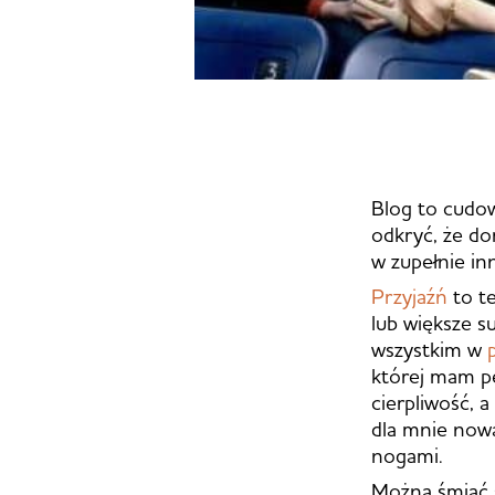
Blog to cudow
odkryć, że do
w zupełnie inn
Przyjaźń
to t
lub większe su
wszystkim w
której mam pe
cierpliwość, 
dla mnie nowa
nogami.
Można śmiać 