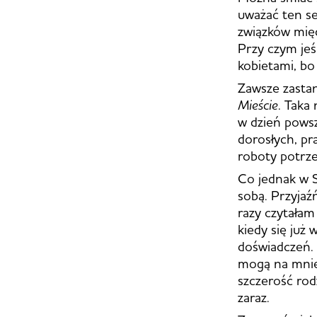
uważać ten se
związków międ
Przy czym jeś
kobietami, bo
Zawsze zastan
Mieście
. Taka
w dzień powsz
dorosłych, pr
roboty potrze
Co jednak w S
sobą. Przyja
razy czytałam
kiedy się już 
doświadczeń. 
mogą na mnie 
szczerość rodz
zaraz.