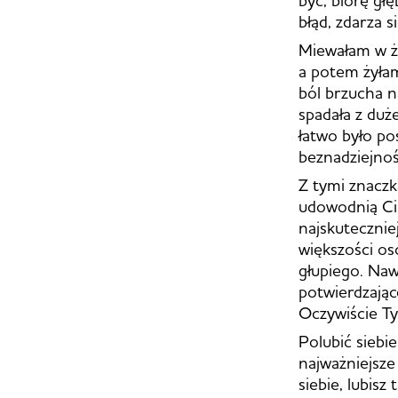
błąd, zdarza 
Miewałam w ży
a potem żyłam
ból brzucha 
spadała z duż
łatwo było p
beznadziejnośc
Z tymi znaczka
udowodnią Ci
najskutecznie
większości os
głupiego. Naw
potwierdzając
Oczywiście Ty
Polubić siebi
najważniejsze 
siebie, lubisz