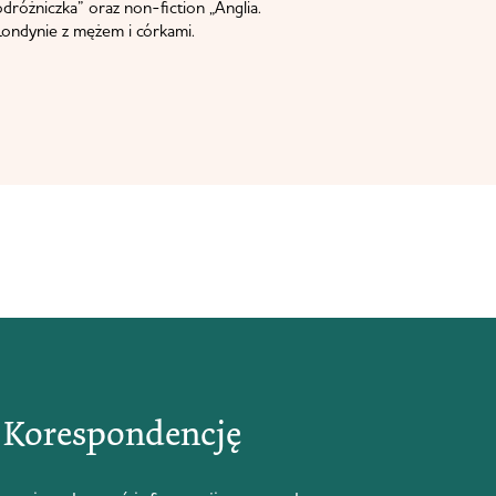
odróżniczka” oraz non-fiction „Anglia.
ondynie z mężem i córkami.
ą Korespondencję