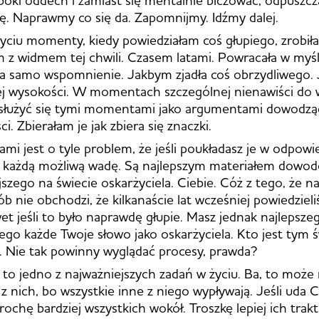
się. Naprawmy co się da. Zapomnijmy. Idźmy dalej.
ciu momenty, kiedy powiedziałam coś głupiego, zrobiła
 z widmem tej chwili. Czasem latami. Powracała w myśl
na samo wspomnienie. Jakbym zjadła coś obrzydliwego.
ej wysokości. W momentach szczególnej nienawiści do 
osłużyć się tymi momentami jako argumentami dowodzą
i. Zbierałam je jak zbiera się znaczki.
mi jest o tyle problem, że jeśli poukładasz je w odpowie
 każdą możliwą wadę. Są najlepszym materiałem dowo
jszego na świecie oskarżyciela. Ciebie. Cóż z tego, że 
ób nie obchodzi, że kilkanaście lat wcześniej powiedziel
et jeśli to było naprawdę głupie. Masz jednak najlepsze
ego każde Twoje słowo jako oskarżyciela. Kto jest tym 
. Nie tak powinny wyglądać procesy, prawda?
e to jedno z najważniejszych zadań w życiu. Ba, to może
z nich, bo wszystkie inne z niego wypływają. Jeśli uda Ci
 trochę bardziej wszystkich wokół. Troszkę lepiej ich trak