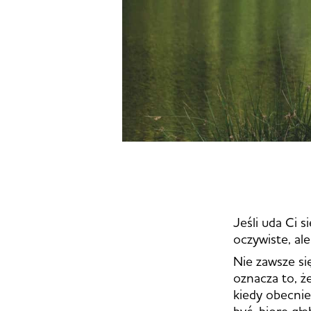
Jeśli uda Ci s
oczywiste, ale
Nie zawsze się
oznacza to, że
kiedy obecnie
być, biorę gł