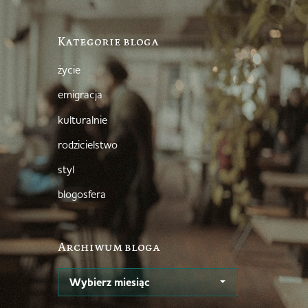
Kategorie bloga
życie
emigracja
kulturalnie
rodzicielstwo
styl
blogosfera
Archiwum bloga