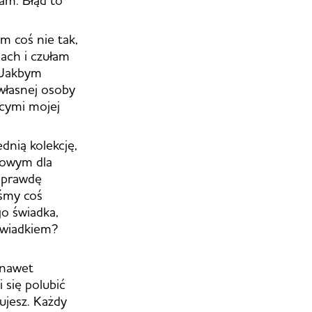
m coś nie tak,
ach i czułam
 Jakbym
własnej osoby
cymi mojej
dnią kolekcję,
dowym dla
naprawdę
iśmy coś
go świadka,
świadkiem?
 nawet
 się polubić
tujesz. Każdy