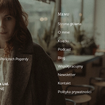
Menu
Strona główna
O mnie
Książki
Podcast
Blog
 Pończoch Pogardy
Współpracujmy
Newsletter
Kontakt
s Ltd.
4NE
Polityka prywatności