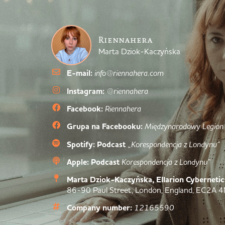
Riennahera
Marta Dziok-Kaczyńska
E-mail:
info@riennahera.com
Instagram:
@riennahera
Facebook:
Riennahera
Grupa na Facebooku:
Międzynarodowy Legion
Spotify: Podcast
„Korespondencja z Londynu”
Apple: Podcast
Korespondencja z Londynu”
Marta Dziok-Kaczyńska, Ellarion Cybernetic
86-90 Paul Street, London, England, EC2A 
Company number:
12165590