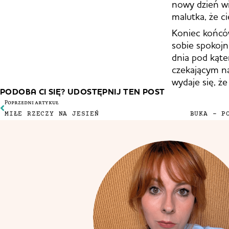
nowy dzień wi
malutka, że ci
Koniec końców
sobie spokojn
dnia pod kąte
czekającym na
wydaje się, ż
PODOBA CI SIĘ? UDOSTĘPNIJ TEN POST
Poprzedni artykuł
MIŁE RZECZY NA JESIEŃ
BUKA – P