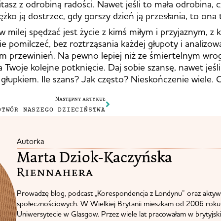
tasz z odrobiną radości. Nawet jeśli to mała odrobina, 
ężko ją dostrzec, gdy gorszy dzień ją przesłania, to ona 
 milej spędzać jest życie z kimś miłym i przyjaznym, z
ie pomilczeć, bez roztrząsania każdej głupoty i analizo
m przewinień. Na pewno lepiej niż ze śmiertelnym wro
 Twoje kolejne potknięcie. Daj sobie szansę, nawet jeśl
e głupkiem. Ile szans? Jak często? Nieskończenie wiele. 
Następny artykuł
OTWÓR NASZEGO DZIECIŃSTWA
Autorka
Marta Dziok-Kaczyńska
Riennahera​
Prowadzę blog, podcast „Korespondencja z Londynu” oraz aktyw
społecznościowych. W Wielkiej Brytanii mieszkam od 2006 roku.
Uniwersytecie w Glasgow. Przez wiele lat pracowałam w brytyjskie