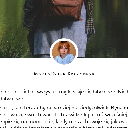
Marta Dziok-Kaczyńska
ię polubić siebie, wszystko nagle staje się łatwiejsze. Nie 
 łatwiejsze.
 lubię, ale teraz chyba bardziej niż kiedykolwiek. Bynajm
 nie widzę swoich wad. Te też widzę lepiej niż wcześniej
 łapię się na momencie, kiedy nie zachowuję się jak oso
ęboki oddech i zamiast się mentalnie biczować, odpuszcz