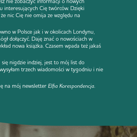
sz nie zobaczyć informacji o nowych
 u interesujących Cię twórców. Dzięki
że nic Cię nie omija ze względu na
ówno w Polsce jak i w okolicach Londynu,
ógł dołączyć. Daję znać o nowościach w
zykład nowa książka. Czasem wpada też jakaś
się nigdzie indziej, jest to mój list do
 wysyłam trzech wiadomości w tygodniu i nie
ię na mój newsletter
Elfia Korespondencja
.