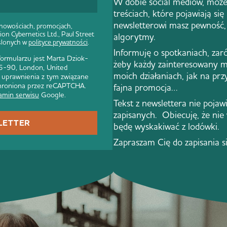
W dobie social mediów, może
treściach, które pojawiają się
newsletterowi masz pewność, 
 nowościach, promocjach,
ion Cybernetics Ltd., Paul Street
algorytmy.
ślonych w
polityce prywatności
.
Informuję o spotkaniach, zar
rmularzu jest Marta Dziok-
żeby każdy zainteresowany m
 86-90, London, United
moich działaniach, jak na pr
 uprawnienia z tym związane
 chroniona przez reCAPTCHA.
fajna promocja…
amin serwisu
Google.
Tekst z newslettera nie pojawi 
zapisanych. Obiecuję, że nie
LETTER
będę wyskakiwać z lodówki.
Zapraszam Cię do zapisania s