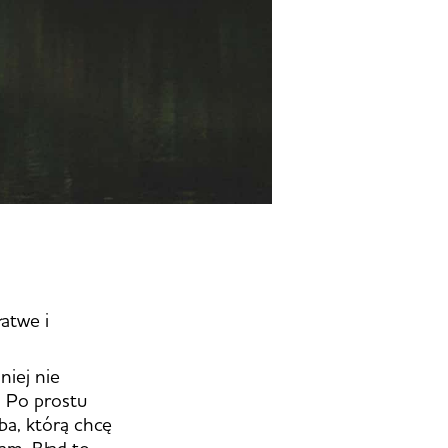
łatwe i
niej nie
. Po prostu
ba, którą chcę
am. Błąd to