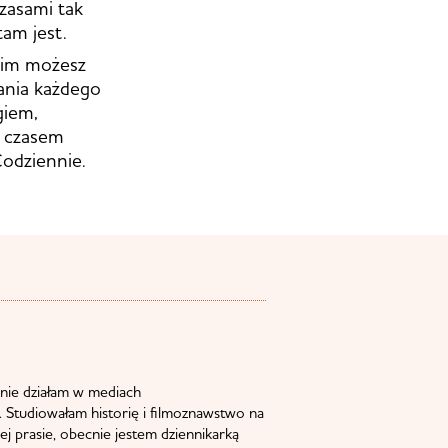
czasami tak
tam jest.
 kim możesz
wania każdego
giem,
i czasem
Codziennie.
nie działam w mediach
 Studiowałam historię i filmoznawstwo na
j prasie, obecnie jestem dziennikarką