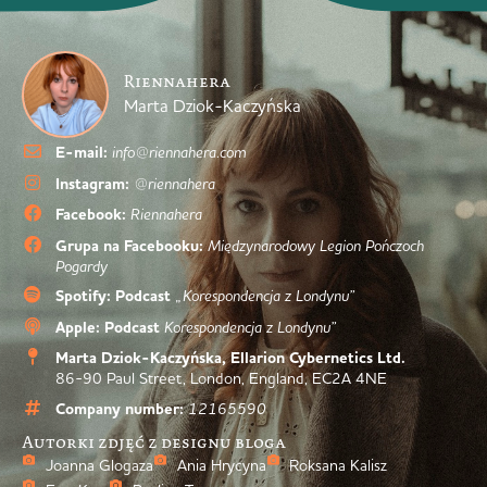
Riennahera
Marta Dziok-Kaczyńska
E-mail:
info@riennahera.com
Instagram:
@riennahera
Facebook:
Riennahera
Grupa na Facebooku:
Międzynarodowy Legion Pończoch
Pogardy
Spotify: Podcast
„Korespondencja z Londynu”
Apple: Podcast
Korespondencja z Londynu”
Marta Dziok-Kaczyńska, Ellarion Cybernetics Ltd.
86-90 Paul Street, London, England, EC2A 4NE
Company number:
12165590
Autorki zdjęć z designu bloga
Joanna Glogaza
Ania Hrycyna
Roksana Kalisz