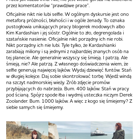
przez komentatorów “prawdziwe prace”.
Oficjalnie nikt nie lubi selfie. W ogólnym dyskursie jest ono
metaforą próżności, błahości i w ogóle żenady. To oznaka
pustogłowia unikających pracy blogerek modowych albo
Kim Kardashian i jej sióstr. Ogólnie to zło, degrengolada i
szatańskie nasienie. Oficjalnie nikt porządny ich nie robi.
Nikt porządny ich nie lubi. Tyle tylko, że Kardashianki
zarabiają miliony i są jednymi z najbardziej znanych osób na
tej planecie. Ale generalnie wszyscy się śmieją. I patrzą. Ale
śmieją, nie? Ale patrzą. Z własnego doświadczenia wiem, że
selfie generują najwięcej lajków. Wydaj dziewięć funtów. Stań
w długiej kolejce. Daj sobie skontrolować torbę. Wjedź windą
na szczyt nadmorskiej wieży. Zrób zdjęcie promów
przybijających do nabrzeża. Bum. 400 lajków. Stań w pracy
pod ścianą. Spójrz spode łba i wydmij usteczka niczym Derek
Zoolander. Bum. 1000 lajków. A więc z kogo się śmiejemy? Z
siebie samych się śmiejemy.