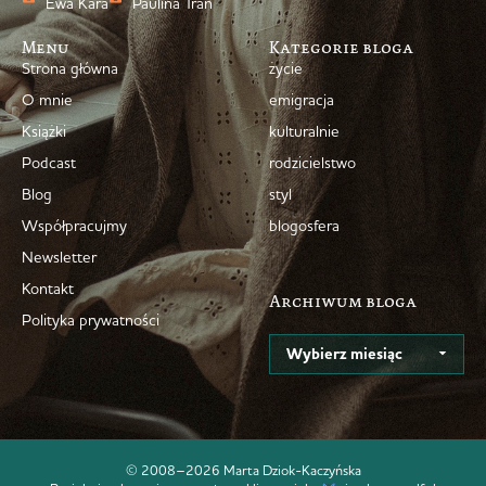
Ewa Kara
Paulina Tran
Menu
Kategorie bloga
Strona główna
życie
O mnie
emigracja
Książki
kulturalnie
Podcast
rodzicielstwo
Blog
styl
Współpracujmy
blogosfera
Newsletter
Kontakt
Archiwum bloga
Polityka prywatności
© 2008–2026 Marta Dziok-Kaczyńska