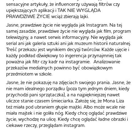
sensacyjne artykuły, że influencerzy używają filtrów czy
upiększających aplikacji i TAK NIE WYGLĄDA
PRAWDZIWE ŻYCIE wciąż zbierają lajki.
Jasne, prawdziwe życie nie wygląda jak Instagram. Na tej
samej zasadzie, prawdziwe życie nie wygląda jak film, program
telewizyjny, a nawet serwis informacyjny. Nie wygląda jak
serial ani jak galeria sztuki ani jak muzeum historii naturalnej.
Treść przekazu jest wynikiem decyzji twórców. Każde ujęcie i
każdy podkład dźwiękowy to ingerencja przynajmniej tak
poważna jak filtr czy kadr na instagramie. Analizowanie
przekazów medialnych powinno być obowiązkowym
przedmiotem w szkole.
Jasne, że nie pokazuję na zdjęciach swojego prania. Jasne, że
nie mam idealnego porządku (poza tym jednym dniem, kiedy
przychodzi pani sprzątaczka), a na najpiękniejszej nawet
uliczce stanie czasem śmieciarka. Założę się, że Mona Liza
też miała pod ubraniem głupie majtki. Albo może wcale nie
miała majtek i nie goliła nóg. Kiedy chcę oglądać prawdziwe
życie, wychodzę na ulicę. Kiedy chcę oglądać ładne obrazki i
ciekawe rzeczy, przeglądam instagram.