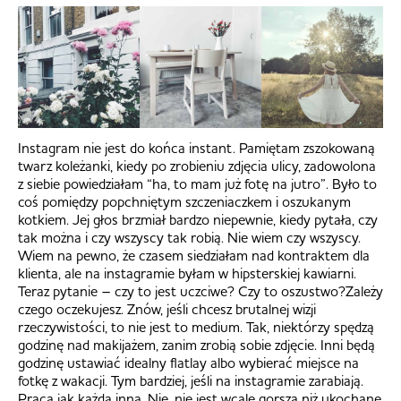
Instagram nie jest do końca instant. Pamiętam zszokowaną
twarz koleżanki, kiedy po zrobieniu zdjęcia ulicy, zadowolona
z siebie powiedziałam “ha, to mam już fotę na jutro”. Było to
coś pomiędzy popchniętym szczeniaczkem i oszukanym
kotkiem. Jej głos brzmiał bardzo niepewnie, kiedy pytała, czy
tak można i czy wszyscy tak robią. Nie wiem czy wszyscy.
Wiem na pewno, że czasem siedziałam nad kontraktem dla
klienta, ale na instagramie byłam w hipsterskiej kawiarni.
Teraz pytanie – czy to jest uczciwe? Czy to oszustwo?Zależy
czego oczekujesz. Znów, jeśli chcesz brutalnej wizji
rzeczywistości, to nie jest to medium. Tak, niektórzy spędzą
godzinę nad makijażem, zanim zrobią sobie zdjęcie. Inni będą
godzinę ustawiać idealny flatlay albo wybierać miejsce na
fotkę z wakacji. Tym bardziej, jeśli na instagramie zarabiają.
Praca jak każda inna. Nie, nie jest wcale gorsza niż ukochane