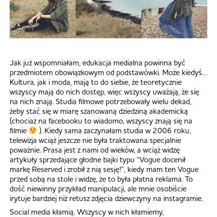
Jak już wspomniałam, edukacja medialna powinna być
przedmiotem obowiązkowym od podstawówki. Może kiedyś…
Kultura, jak i moda, mają to do siebie, że teoretycznie
wszyscy mają do nich dostęp, więc wszyscy uważają, że się
na nich znają. Studia filmowe potrzebowały wielu dekad,
żeby stać się w miarę szanowaną dziedziną akademicką
(chociaż na facebooku to wiadomo, wszyscy znają się na
filmie
). Kiedy sama zaczynałam studia w 2006 roku,
telewizja wciąż jeszcze nie była traktowana specjalnie
poważnie. Prasa jest z nami od wieków, a wciąż widzę
artykuły sprzedające głodne bajki typu “Vogue docenił
markę Reserved i zrobił z nią sesję!”, kiedy mam ten Vogue
przed sobą na stole i widzę, że to była płatna reklama. To
dość niewinny przykład manipulacji, ale mnie osobiście
irytuje bardziej niż retusz zdjęcia dziewczyny na instagramie.
Social media kłamią. Wszyscy w nich kłamiemy,