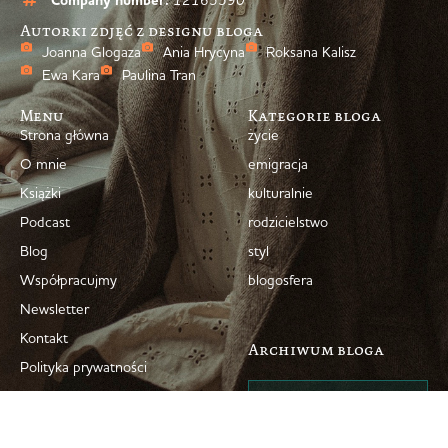
Company number:
Autorki zdjęć z designu bloga
Joanna Glogaza
Ania Hrycyna
Roksana Kalisz
Ewa Kara
Paulina Tran
Menu
Kategorie bloga
Strona główna
życie
O mnie
emigracja
Książki
kulturalnie
Podcast
rodzicielstwo
Blog
styl
Współpracujmy
blogosfera
Newsletter
Kontakt
Archiwum bloga
Polityka prywatności