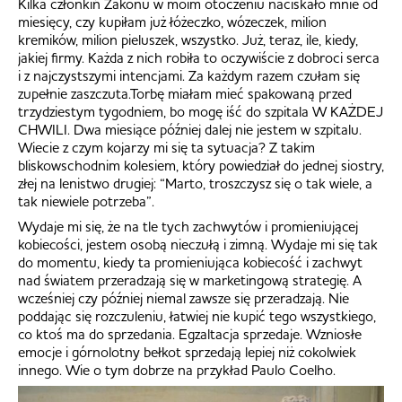
Kilka członkiń Zakonu w moim otoczeniu naciskało mnie od
miesięcy, czy kupiłam już łóżeczko, wózeczek, milion
kremików, milion pieluszek, wszystko. Już, teraz, ile, kiedy,
jakiej firmy. Każda z nich robiła to oczywiście z dobroci serca
i z najczystszymi intencjami. Za każdym razem czułam się
zupełnie zaszczuta.Torbę miałam mieć spakowaną przed
trzydziestym tygodniem, bo mogę iść do szpitala W KAŻDEJ
CHWILI. Dwa miesiące później dalej nie jestem w szpitalu.
Wiecie z czym kojarzy mi się ta sytuacja? Z takim
bliskowschodnim kolesiem, który powiedział do jednej siostry,
złej na lenistwo drugiej: “Marto, troszczysz się o tak wiele, a
tak niewiele potrzeba”.
Wydaje mi się, że na tle tych zachwytów i promieniującej
kobiecości, jestem osobą nieczułą i zimną. Wydaje mi się tak
do momentu, kiedy ta promieniująca kobiecość i zachwyt
nad światem przeradzają się w marketingową strategię. A
wcześniej czy później niemal zawsze się przeradzają. Nie
poddając się rozczuleniu, łatwiej nie kupić tego wszystkiego,
co ktoś ma do sprzedania. Egzaltacja sprzedaje. Wzniosłe
emocje i górnolotny bełkot sprzedają lepiej niż cokolwiek
innego. Wie o tym dobrze na przykład Paulo Coelho.