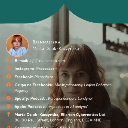
Riennahera
Marta Dziok-Kaczyńska
E-mail:
info@riennahera.com
Instagram:
@riennahera
Facebook:
Riennahera
Grupa na Facebooku:
Międzynarodowy Legion Pończoch
Pogardy
Spotify: Podcast
„Korespondencja z Londynu”
Apple: Podcast
Korespondencja z Londynu”
Marta Dziok-Kaczyńska, Ellarion Cybernetics Ltd.
86-90 Paul Street, London, England, EC2A 4NE
12165590