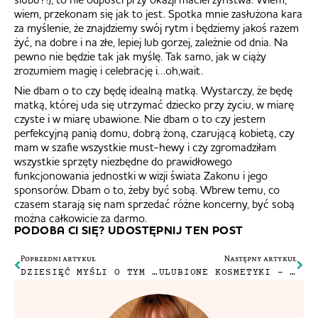
wiem, przekonam się jak to jest. Spotka mnie zasłużona kara
za myślenie, że znajdziemy swój rytm i będziemy jakoś razem
żyć, na dobre i na złe, lepiej lub gorzej, zależnie od dnia. Na
pewno nie będzie tak jak myślę. Tak samo, jak w ciąży
zrozumiem magię i celebrację i…oh,wait.
Nie dbam o to czy będę idealną matką. Wystarczy, że będę
matką, której uda się utrzymać dziecko przy życiu, w miarę
czyste i w miarę ubawione. Nie dbam o to czy jestem
perfekcyjną panią domu, dobrą żoną, czarującą kobietą, czy
mam w szafie wszystkie must-hewy i czy zgromadziłam
wszystkie sprzęty niezbędne do prawidłowego
funkcjonowania jednostki w wizji świata Zakonu i jego
sponsorów. Dbam o to, żeby być sobą. Wbrew temu, co
czasem starają się nam sprzedać różne koncerny, być sobą
można całkowicie za darmo.
PODOBA CI SIĘ? UDOSTĘPNIJ TEN POST
Poprzedni artykuł
Następny artykuł
DZIESIĘĆ MYŚLI O TYM CO DLA MNIE ZNACZY HERBATA
ULUBIONE KOSMETYKI – NOWA DOSTAWA