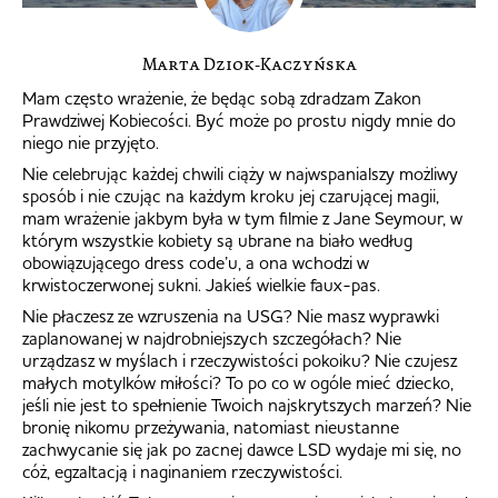
Marta Dziok-Kaczyńska
Mam często wrażenie, że będąc sobą zdradzam Zakon
Prawdziwej Kobiecości. Być może po prostu nigdy mnie do
niego nie przyjęto.
Nie celebrując każdej chwili ciąży w najwspanialszy możliwy
sposób i nie czując na każdym kroku jej czarującej magii,
mam wrażenie jakbym była w tym filmie z Jane Seymour, w
którym wszystkie kobiety są ubrane na biało według
obowiązującego dress code’u, a ona wchodzi w
krwistoczerwonej sukni. Jakieś wielkie faux-pas.
Nie płaczesz ze wzruszenia na USG? Nie masz wyprawki
zaplanowanej w najdrobniejszych szczegółach? Nie
urządzasz w myślach i rzeczywistości pokoiku? Nie czujesz
małych motylków miłości? To po co w ogóle mieć dziecko,
jeśli nie jest to spełnienie Twoich najskrytszych marzeń? Nie
bronię nikomu przeżywania, natomiast nieustanne
zachwycanie się jak po zacnej dawce LSD wydaje mi się, no
cóż, egzaltacją i naginaniem rzeczywistości.