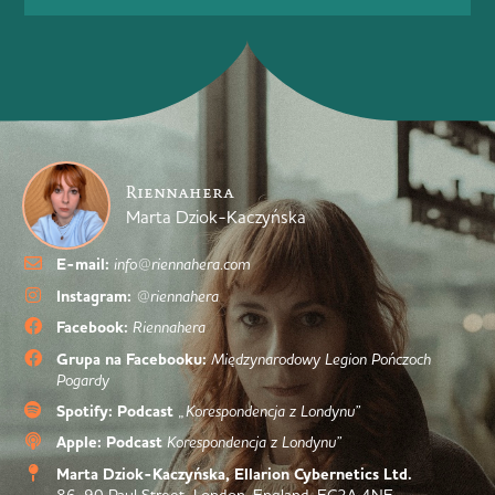
Riennahera
Marta Dziok-Kaczyńska
E-mail:
info@riennahera.com
Instagram:
@riennahera
Facebook:
Riennahera
Grupa na Facebooku:
Międzynarodowy Legion Pończoch
Pogardy
Spotify: Podcast
„Korespondencja z Londynu”
Apple: Podcast
Korespondencja z Londynu”
Marta Dziok-Kaczyńska, Ellarion Cybernetics Ltd.
86-90 Paul Street, London, England, EC2A 4NE