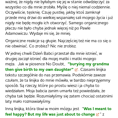
ważnej, że nigdy nie byłabym się jej w stanie odwdzięczyć za
wszystko co dla mnie zrobiła. Myślę o niej niemal codziennie.
Oczywiście, tęsknię. Czuję pustkę, jakby ktoś zamknął
przede mną drzwi do wielkiej wspaniałej sali mojego życia i już
nigdy nie będę mogła ich otworzyć. Samego organicznego
płaczu nie było chyba jednak więcej niż po Pawle
Adamowiczu. Wydaje mi się, że mniej.
Organiczne reakcje są głupie. Najczęściej też nie ma co się o
nie obwiniać. Co zrobisz? Nic nie zrobisz.
W jednej chwili Dzień Babci przestał dla mnie istnieć, w
drugiej zaczął istnieć dla mojej matki i matki mojego
męża.
Jak w piosence No Doubt,
“burying my grandma
then give birth to my own daughter”
. Czasami linijka
tekstu szczególnie do nas przemawia. Podskórnie zawsze
czułam, że ta linijka do mnie mówiła, w bardzo nieprzyjemny
sposób. Są rzeczy, które po prostu wiesz i ja chyba to
wiedziałam. Moja babcia zanim umarła też powiedziała, że
chyba tak będzie. Rozumiałyśmy się zatem chociaż ostatnimi
laty mało rozmawiałyśmy.
Inną linijką, która tkwi w moim mózgu jest “
Was I meant to
feel happy?
But my life was just about to change
” z