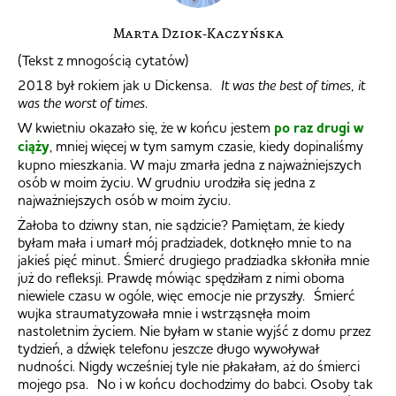
Marta Dziok-Kaczyńska
(Tekst z mnogością cytatów)
2018 był rokiem jak u Dickensa.
It was the best of times, it
was the worst of times.
W kwietniu okazało się, że w końcu jestem
po raz drugi w
ciąży
, mniej więcej w tym samym czasie, kiedy dopinaliśmy
kupno mieszkania. W maju zmarła jedna z najważniejszych
osób w moim życiu. W grudniu urodziła się jedna z
najważniejszych osób w moim życiu.
Żałoba to dziwny stan, nie sądzicie? Pamiętam, że kiedy
byłam mała i umarł mój pradziadek, dotknęło mnie to na
jakieś pięć minut. Śmierć drugiego pradziadka skłoniła mnie
już do refleksji. Prawdę mówiąc spędziłam z nimi oboma
niewiele czasu w ogóle, więc emocje nie przyszły. Śmierć
wujka straumatyzowała mnie i wstrząsnęła moim
nastoletnim życiem. Nie byłam w stanie wyjść z domu przez
tydzień, a dźwięk telefonu jeszcze długo wywoływał
nudności. Nigdy wcześniej tyle nie płakałam, aż do śmierci
mojego psa. No i w końcu dochodzimy do babci. Osoby tak