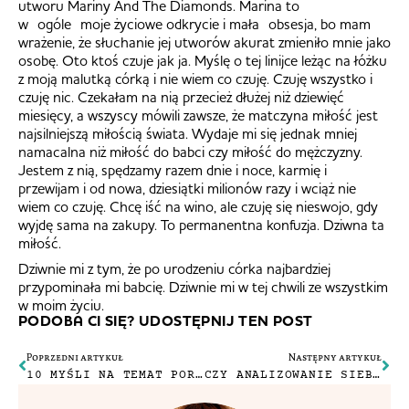
utworu Mariny And The Diamonds. Marina to
w ogóle moje życiowe odkrycie i mała obsesja, bo mam
wrażenie, że słuchanie jej utworów akurat zmieniło mnie jako
osobę. Oto ktoś czuje jak ja. Myślę o tej linijce leżąc na łóżku
z moją malutką córką i nie wiem co czuję. Czuję wszystko i
czuję nic. Czekałam na nią przecież dłużej niż dziewięć
miesięcy, a wszyscy mówili zawsze, że matczyna miłość jest
najsilniejszą miłością świata. Wydaje mi się jednak mniej
namacalna niż miłość do babci czy miłość do mężczyzny.
Jestem z nią, spędzamy razem dnie i noce, karmię i
przewijam i od nowa, dziesiątki milionów razy i wciąż nie
wiem co czuję. Chcę iść na wino, ale czuję się nieswojo, gdy
wyjdę sama na zakupy. To permanentna konfuzja. Dziwna ta
miłość.
Dziwnie mi z tym, że po urodzeniu córka najbardziej
przypominała mi babcię. Dziwnie mi w tej chwili ze wszystkim
w moim życiu.
PODOBA CI SIĘ? UDOSTĘPNIJ TEN POST
Poprzedni artykuł
Następny artykuł
10 MYŚLI NA TEMAT PORODU
CZY ANALIZOWANIE SIEBIE JEST DOBRE?