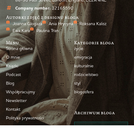
Company number:
12165590
Autorki zdjęć z designu bloga
Joanna Glogaza
Ania Hrycyna
Roksana Kalisz
Ewa Kara
Paulina Tran
Menu
Kategorie bloga
Strona główna
życie
O mnie
emigracja
Książki
kulturalnie
Podcast
rodzicielstwo
Blog
styl
Współpracujmy
blogosfera
Newsletter
Kontakt
Archiwum bloga
Polityka prywatności