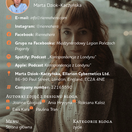
Marta Dziok-Kaczyńska
E-mail:
info@riennahera.com
Instagram:
@riennahera
Facebook:
Riennahera
Grupa na Facebooku:
Międzynarodowy Legion Pończoch
Pogardy
Spotify: Podcast
„Korespondencja z Londynu”
Apple: Podcast
Korespondencja z Londynu”
Marta Dziok-Kaczyńska, Ellarion Cybernetics Ltd.
86-90 Paul Street, London, England, EC2A 4NE
Company number:
12165590
Autorki zdjęć z designu bloga
Joanna Glogaza
Ania Hrycyna
Roksana Kalisz
Ewa Kara
Paulina Tran
Menu
Kategorie bloga
Strona główna
życie