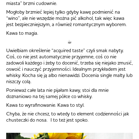
miasta” brzmi cudownie.
Mogłoby brzmieć lepiej tylko gdyby kawę podmienić na
“wino”, ale nie wszędzie można pić alkohol, tak więc kawa
jest bezpieczniejszym, a również romantycznym wyborem.
Kawa to magia.
☕︎
Uwielbiam określenie “acquired taste” czyli smak nabyty.
Coś, co nie jest automatycznie przyjemne, coś co nie
zadowoli każdego i żeby to docenić, trzeba się niejako zmusić,
oswoić i nauczyć przyjemności. Idealnym przykładem jest
whisky. Kocha się ją albo nienawidzi. Docenia single malty lub
niszczy colą.
Ponieważ całe lata nie pijałam kawy, stoi dla mnie
doznaniowo na tej samej półce co whisky.
Kawa to wyrafinowanie. Kawa to styl.
Chyba, że nie chcesz, to wtedy to element codzienności jak
chusteczki do nosa. I to też jest spoko.