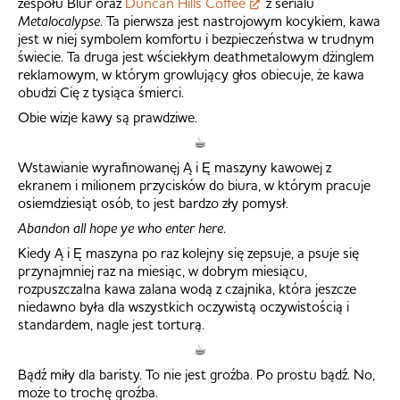
zespołu Blur oraz
Duncan Hills Coffee
z serialu
Metalocalypse
. Ta pierwsza jest nastrojowym kocykiem, kawa
jest w niej symbolem komfortu i bezpieczeństwa w trudnym
świecie. Ta druga jest wściekłym deathmetalowym dżinglem
reklamowym, w którym growlujący głos obiecuje, że kawa
obudzi Cię z tysiąca śmierci.
Obie wizje kawy są prawdziwe.
☕︎
Wstawianie wyrafinowanęj Ą i Ę maszyny kawowej z
ekranem i milionem przycisków do biura, w którym pracuje
osiemdziesiąt osób, to jest bardzo zły pomysł.
Abandon all hope ye who enter here.
Kiedy Ą i Ę maszyna po raz kolejny się zepsuje, a psuje się
przynajmniej raz na miesiąc, w dobrym miesiącu,
rozpuszczalna kawa zalana wodą z czajnika, która jeszcze
niedawno była dla wszystkich oczywistą oczywistością i
standardem, nagle jest torturą.
☕︎
Bądź miły dla baristy. To nie jest groźba. Po prostu bądź. No,
może to trochę groźba.