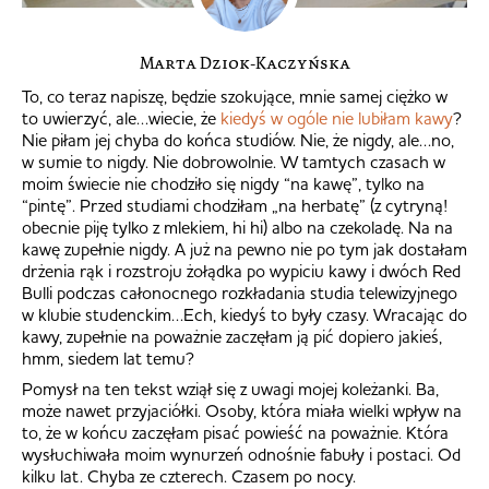
Marta Dziok-Kaczyńska
To, co teraz napiszę, będzie szokujące, mnie samej ciężko w
to uwierzyć, ale…wiecie, że
kiedyś w ogóle nie lubiłam kawy
?
Nie piłam jej chyba do końca studiów. Nie, że nigdy, ale…no,
w sumie to nigdy. Nie dobrowolnie. W tamtych czasach w
moim świecie nie chodziło się nigdy “na kawę”, tylko na
“pintę”. Przed studiami chodziłam „na herbatę” (z cytryną!
obecnie piję tylko z mlekiem, hi hi) albo na czekoladę. Na na
kawę zupełnie nigdy. A już na pewno nie po tym jak dostałam
drżenia rąk i rozstroju żołądka po wypiciu kawy i dwóch Red
Bulli podczas całonocnego rozkładania studia telewizyjnego
w klubie studenckim…Ech, kiedyś to były czasy. Wracając do
kawy, zupełnie na poważnie zaczęłam ją pić dopiero jakieś,
hmm, siedem lat temu?
Pomysł na ten tekst wziął się z uwagi mojej koleżanki. Ba,
może nawet przyjaciółki. Osoby, która miała wielki wpływ na
to, że w końcu zaczęłam pisać powieść na poważnie. Która
wysłuchiwała moim wynurzeń odnośnie fabuły i postaci. Od
kilku lat. Chyba ze czterech. Czasem po nocy.