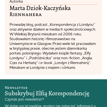
Autorka
Marta Dziok-Kaczyńska
Riennahera​
Prowadzę blog, podcast „Korespondencja z Londynu”
oraz aktywnie działam w mediach społecznościowych.
W Wielkiej Brytanii mieszkam od 2006 roku.
Studiowałam historię i filmoznawstwo na
Uniwersytecie w Glasgow. Przez wiele lat pracowałam
w brytyjskiej prasie, obecnie jestem dziennikarką
portalu polonijnego. Wydałam książki fantasy „Elfy
Londynu” i „Podróżniczka” oraz non-fiction „Anglia.
Czas na Herbatę” i e-book „Londyn z Riennaherą”.
Mieszkam w Londynie z mężem i córkami.
Newsletter
Subskrybuj Elfią Korespondencję
Czymże jest newsletter?
W dobie social mediów, możesz nie zobaczyć informacji o