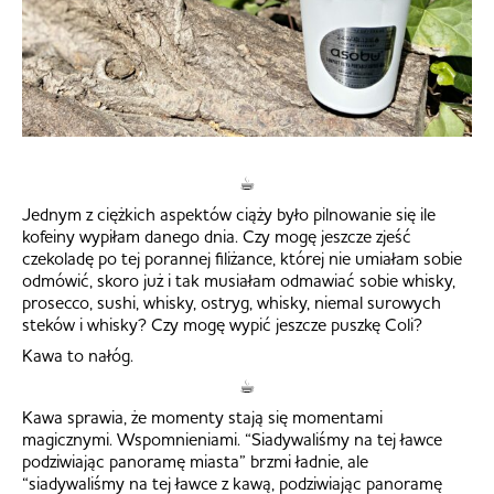
☕︎
Jednym z ciężkich aspektów ciąży było pilnowanie się ile
kofeiny wypiłam danego dnia. Czy mogę jeszcze zjeść
czekoladę po tej porannej filiżance, której nie umiałam sobie
odmówić, skoro już i tak musiałam odmawiać sobie whisky,
prosecco, sushi, whisky, ostryg, whisky, niemal surowych
steków i whisky? Czy mogę wypić jeszcze puszkę Coli?
Kawa to nałóg.
☕︎
Kawa sprawia, że momenty stają się momentami
magicznymi. Wspomnieniami. “Siadywaliśmy na tej ławce
podziwiając panoramę miasta” brzmi ładnie, ale
“siadywaliśmy na tej ławce z kawą, podziwiając panoramę