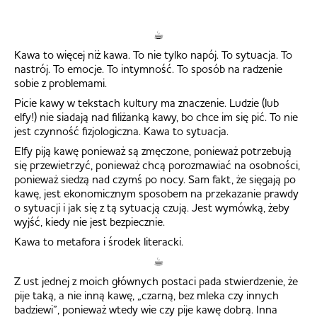
☕︎
Kawa to więcej niż kawa. To nie tylko napój. To sytuacja. To
nastrój. To emocje. To intymność. To sposób na radzenie
sobie z problemami.
Picie kawy w tekstach kultury ma znaczenie. Ludzie (lub
elfy!) nie siadają nad filiżanką kawy, bo chce im się pić. To nie
jest czynność fizjologiczna. Kawa to sytuacja.
Elfy piją kawę ponieważ są zmęczone, ponieważ potrzebują
się przewietrzyć, ponieważ chcą porozmawiać na osobności,
ponieważ siedzą nad czymś po nocy. Sam fakt, że sięgają po
kawę, jest ekonomicznym sposobem na przekazanie prawdy
o sytuacji i jak się z tą sytuacją czują. Jest wymówką, żeby
wyjść, kiedy nie jest bezpiecznie.
Kawa to metafora i środek literacki.
☕︎
Z ust jednej z moich głównych postaci pada stwierdzenie, że
pije taką, a nie inną kawę, „czarną, bez mleka czy innych
badziewi”, ponieważ wtedy wie czy pije kawę dobrą. Inna