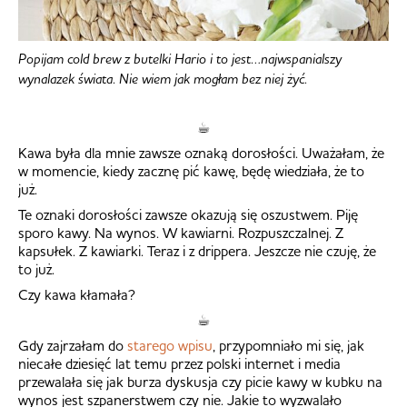
Popijam cold brew z butelki Hario i to jest…najwspanialszy
wynalazek świata. Nie wiem jak mogłam bez niej żyć.
☕︎
Kawa była dla mnie zawsze oznaką dorosłości. Uważałam, że
w momencie, kiedy zacznę pić kawę, będę wiedziała, że to
już.
Te oznaki dorosłości zawsze okazują się oszustwem. Piję
sporo kawy. Na wynos. W kawiarni. Rozpuszczalnej. Z
kapsułek. Z kawiarki. Teraz i z drippera. Jeszcze nie czuję, że
to już.
Czy kawa kłamała?
☕︎
Gdy zajrzałam do
starego wpisu
, przypomniało mi się, jak
niecałe dziesięć lat temu przez polski internet i media
przewalała się jak burza dyskusja czy picie kawy w kubku na
wynos jest szpanerstwem czy nie. Jakie to wyzwalało