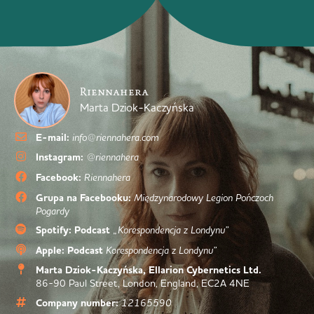
Riennahera
Marta Dziok-Kaczyńska
E-mail:
info@riennahera.com
Instagram:
@riennahera
Facebook:
Riennahera
Grupa na Facebooku:
Międzynarodowy Legion Pończoch
Pogardy
Spotify: Podcast
„Korespondencja z Londynu”
Apple: Podcast
Korespondencja z Londynu”
Marta Dziok-Kaczyńska, Ellarion Cybernetics Ltd.
86-90 Paul Street, London, England, EC2A 4NE
Company number:
12165590