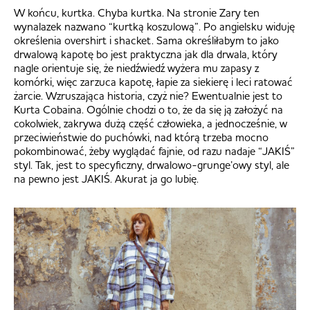
W końcu, kurtka. Chyba kurtka. Na stronie Zary ten
wynalazek nazwano “kurtką koszulową”. Po angielsku widuję
określenia overshirt i shacket. Sama określiłabym to jako
drwalową kapotę bo jest praktyczna jak dla drwala, który
nagle orientuje się, że niedźwiedź wyżera mu zapasy z
komórki, więc zarzuca kapotę, łapie za siekierę i leci ratować
żarcie. Wzruszająca historia, czyż nie? Ewentualnie jest to
Kurta Cobaina. Ogólnie chodzi o to, że da się ją założyć na
cokolwiek, zakrywa dużą część człowieka, a jednocześnie, w
przeciwieństwie do puchówki, nad którą trzeba mocno
pokombinować, żeby wyglądać fajnie, od razu nadaje “JAKIŚ”
styl. Tak, jest to specyficzny, drwalowo-grunge’owy styl, ale
na pewno jest JAKIŚ. Akurat ja go lubię.