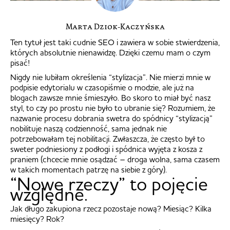
Marta Dziok-Kaczyńska
Ten tytuł jest taki cudnie SEO i zawiera w sobie stwierdzenia,
których absolutnie nienawidzę. Dzięki czemu mam o czym
pisać!
Nigdy nie lubiłam określenia “stylizacja”. Nie mierzi mnie w
podpisie edytorialu w czasopiśmie o modzie, ale już na
blogach zawsze mnie śmieszyło. Bo skoro to miał być nasz
styl, to czy po prostu nie było to ubranie się? Rozumiem, że
nazwanie procesu dobrania swetra do spódnicy “stylizacją”
nobilituje naszą codzienność, sama jednak nie
potrzebowałam tej nobilitacji. Zwłaszcza, że często był to
sweter podniesiony z podłogi i spódnica wyjęta z kosza z
praniem (chcecie mnie osądzać – droga wolna, sama czasem
w takich momentach patrzę na siebie z góry).
“Nowe rzeczy” to pojęcie
względne.
Jak długo zakupiona rzecz pozostaje nową? Miesiąc? Kilka
miesięcy? Rok?