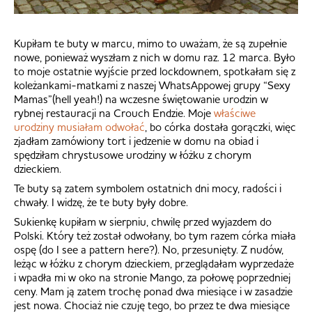
Kupiłam te buty w marcu, mimo to uważam, że są zupełnie
nowe, ponieważ wyszłam z nich w domu raz. 12 marca. Było
to moje ostatnie wyjście przed lockdownem, spotkałam się z
koleżankami-matkami z naszej WhatsAppowej grupy “Sexy
Mamas”(hell yeah!) na wczesne świętowanie urodzin w
rybnej restauracji na Crouch Endzie. Moje
właściwe
urodziny musiałam odwołać
, bo córka dostała gorączki, więc
zjadłam zamówiony tort i jedzenie w domu na obiad i
spędziłam chrystusowe urodziny w łóżku z chorym
dzieckiem.
Te buty są zatem symbolem ostatnich dni mocy, radości i
chwały. I widzę, że te buty były dobre.
Sukienkę kupiłam w sierpniu, chwilę przed wyjazdem do
Polski. Który też został odwołany, bo tym razem córka miała
ospę (do I see a pattern here?). No, przesunięty. Z nudów,
leżąc w łóżku z chorym dzieckiem, przeglądałam wyprzedaże
i wpadła mi w oko na stronie Mango, za połowę poprzedniej
ceny. Mam ją zatem trochę ponad dwa miesiące i w zasadzie
jest nowa. Chociaż nie czuję tego, bo przez te dwa miesiące