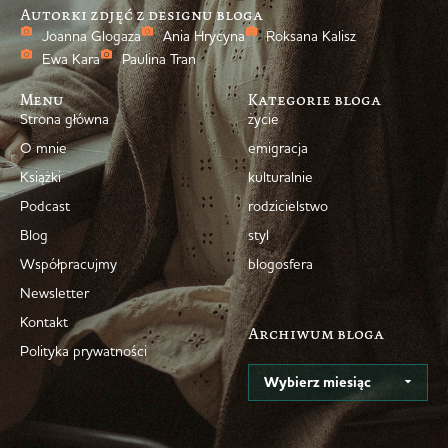
Autorki zdjęć z designu bloga
Joanna Glogaza
Ania Hrycyna
Roksana Kalisz
Ewa Kara
Paulina Tran
Menu
Kategorie bloga
Strona główna
życie
O mnie
emigracja
Książki
kulturalnie
Podcast
rodzicielstwo
Blog
styl
Współpracujmy
blogosfera
Newsletter
Kontakt
Archiwum bloga
Polityka prywatności