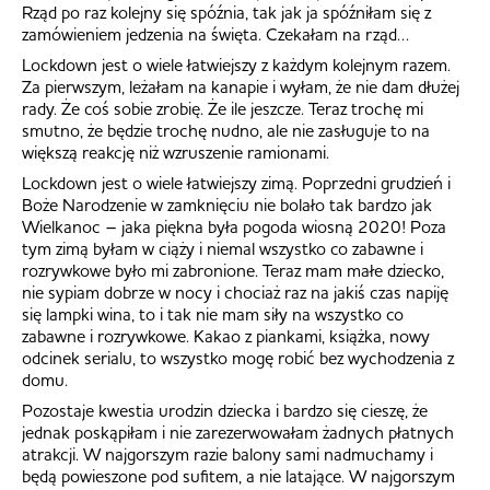
Rząd po raz kolejny się spóźnia, tak jak ja spóźniłam się z
zamówieniem jedzenia na święta. Czekałam na rząd…
Lockdown jest o wiele łatwiejszy z każdym kolejnym razem.
Za pierwszym, leżałam na kanapie i wyłam, że nie dam dłużej
rady. Że coś sobie zrobię. Że ile jeszcze. Teraz trochę mi
smutno, że będzie trochę nudno, ale nie zasługuje to na
większą reakcję niż wzruszenie ramionami.
Lockdown jest o wiele łatwiejszy zimą. Poprzedni grudzień i
Boże Narodzenie w zamknięciu nie bolało tak bardzo jak
Wielkanoc – jaka piękna była pogoda wiosną 2020! Poza
tym zimą byłam w ciąży i niemal wszystko co zabawne i
rozrywkowe było mi zabronione. Teraz mam małe dziecko,
nie sypiam dobrze w nocy i chociaż raz na jakiś czas napiję
się lampki wina, to i tak nie mam siły na wszystko co
zabawne i rozrywkowe. Kakao z piankami, książka, nowy
odcinek serialu, to wszystko mogę robić bez wychodzenia z
domu.
Pozostaje kwestia urodzin dziecka i bardzo się cieszę, że
jednak poskąpiłam i nie zarezerwowałam żadnych płatnych
atrakcji. W najgorszym razie balony sami nadmuchamy i
będą powieszone pod sufitem, a nie latające. W najgorszym