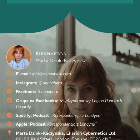
Riennahera
Marta Dziok-Kaczyńska
E-mail:
info@riennahera.com
Instagram:
@riennahera
Facebook:
Riennahera
Grupa na Facebooku:
Międzynarodowy Legion Pończoch
Pogardy
Spotify: Podcast
„Korespondencja z Londynu”
Apple: Podcast
Korespondencja z Londynu”
Marta Dziok-Kaczyńska, Ellarion Cybernetics Ltd.
86-90 Paul Street, London, England, EC2A 4NE