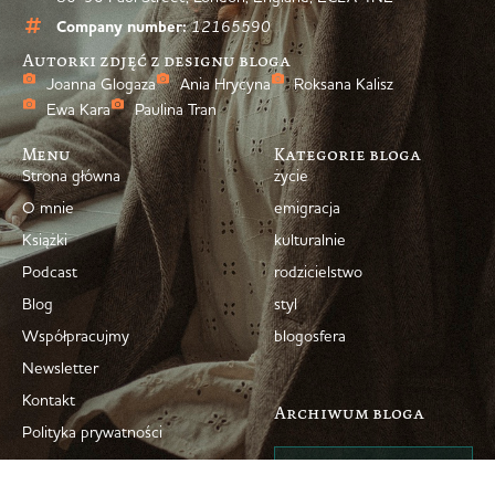
Company number:
12165590
Autorki zdjęć z designu bloga
Joanna Glogaza
Ania Hrycyna
Roksana Kalisz
Ewa Kara
Paulina Tran
Menu
Kategorie bloga
Strona główna
życie
O mnie
emigracja
Książki
kulturalnie
Podcast
rodzicielstwo
Blog
styl
Współpracujmy
blogosfera
Newsletter
Kontakt
Archiwum bloga
Polityka prywatności