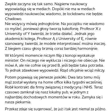
Zwykle zaczyna się tak samo. Najpierw naukowcy
wypowiadają się w mediach. Dopóki nie ma w mediach
wypowiedzi naukowców, wiadomo, że lockdownu nie będzie.
Chwilowo.
Nie wszyscy mówią jednogłośnie. Na początku nie wiadomo
co myśleć, ponieważ głosy tworzą kakofonię. Profesor X z
University of Y twierdzi, że trzeba działać. Jednak jego
akademicki kolega, Profesor Ą z University of Ę, równie
szanowany, twierdzi, że modele interpretować można inaczej.
Z biegiem czasu głosy brzmią coraz bardziej harmonijnie.
W którymś momencie niczym filip z konopi wyskakuje
minister. On niczego nie wyklucza i niczego nie obiecuje. Nie
mówi A, ale nie cofnie się przed B, jeśli będzie taka potrzeba.
To jednak zdawkowe wypowiedzi. Rząd oficjalnie wciąż milczy.
Potem pojawiają się pierwsze jaskółki. Dwa lata temu mój
mąż został wysłany na home office kilka tygodni wcześniej.
Robił kontrakt dla firmy związanej z medycyną i NHS. Teraz
czasowo zamknął się nasz lokalny pub, w jednym z
najbardziej dochodowych momentów w roku. Zamyka się i
nasza piekarnia.
Przekaz zdaje się sugerować, że już i tak jest niemal za późno.