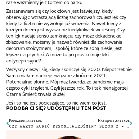
razie weźmiemy je z tortem do parku.
Zastanawiam się czy lockdown jest łatwiejszy, kiedy
obserwując wzrastającą liczbę zachorowań czujesz lęk czy
kiedy ta liczba nie wywołuje już wrażenia. Nawet kiedy z
każdym dniem jest wyższa niż kiedykolwiek wcześniej. Czy
ten lęk nadaje sensu zamknięciu czy może dekadenckie
zblazowanie, możemy je nazwać również dla zachowania
decorum stoicyzmem, i spokój, które ze sobą niesie, jest
lepsze dla psychiki. A może to po prostu moje leki
antydepresyjne?
Wszyscy cieszyli się, kiedy skończył się 2020. Niepotrzebnie.
Sama miałam nadzieje związane z końcem 2021.
Potencjalnie płonne. Mój mąż twierdzi, że pandemie mają
często cykl trzyletni. Czyli jeszcze rok. To i tak nienajgorzej.
Czarna Śmierć trwała dłużej.
Jeśli to nie jest pocieszające, to nie wiem co jest.
PODOBA CI SIĘ? UDOSTĘPNIJ TEN POST
Poprzedni artykuł
Następny artykuł
CZY WARTO KUPIĆ DYSON AIRWRAP STYLER?
„WIEDŹMIN” SEZON 2 – RECENZJA LUB GARŚĆ PRZEMYŚLEŃ