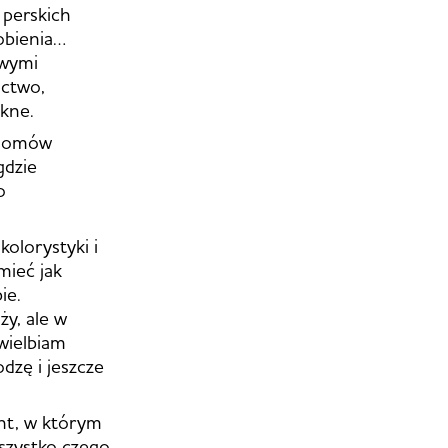
 perskich
obienia…
owymi
actwo,
ękne.
ę domów
gdzie
o
olorystyki i
mieć jak
ie.
y, ale w
wielbiam
dzę i jeszcze
nt, w którym
wszystko czego