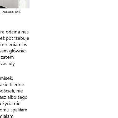
arzucone jest
ra odcina nas
też potrzebuje
pomnieniami w
ywam głównie
o zatem
 zasady
misek,
akie biedne.
ścieli, nie
asz albo tego
 życia nie
temu spaliłam
 miałam