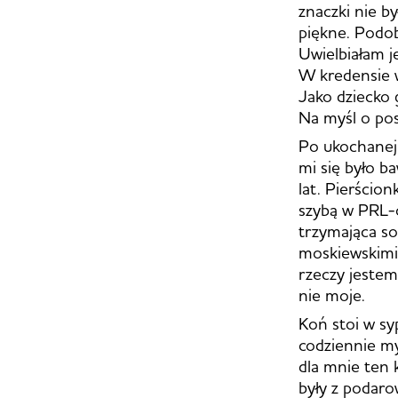
znaczki nie b
piękne. Podob
Uwielbiałam je
W kredensie w
Jako dziecko 
Na myśl o pos
Po ukochanej
mi się było b
lat. Pierścion
szybą w PRL-o
trzymająca so
moskiewskimi 
rzeczy jestem
nie moje.
Koń stoi w syp
codziennie my
dla mnie ten 
były z podarow