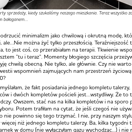
ferty sprzedaży, kiedy szukaliśmy naszego mieszkania. Teraz wszystko z
im bałaganem…
odrzucić minimalizm jako chwilową i okrutną modę, któ
i, ale…Nie można żyć tylko przeszłością. Teraźniejszość 
Ba, to jest coś, co przerabiałam na terapii. Tkwienie ws
osztem “tu i teraz”. Momenty błogiego szczęścia przeż
żyję chwilą obecną. Nie tylko, ale głównie. Czy nie wart
westii wspomnień zajmujących nam przestrzeń życiową
20?
yślałam, że fakt posiadania jednego kompletu talerzy, 
ców i dwóch kompletów pościeli jest…wstydliwy. Że to t
adczy. Owszem, stać nas na kilka kompletów i na sporo po
boru. Potem trafiłam na cytat, że jeśli czegoś nie używ
o nie powinno się tego trzymać. I nie, przy naszym stylu
więcej niż jednego kompletu talerzy. Ba, kilka tygodni 
garnek w domu (nie wyłączyłam gazu wychodząc…) i nie