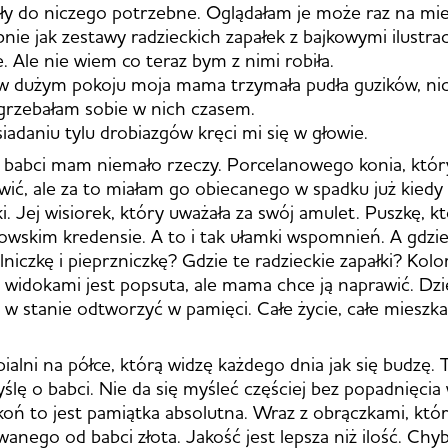
yły do niczego potrzebne. Oglądałam je może raz na mies
nie jak zestawy radzieckich zapałek z bajkowymi ilustrac
. Ale nie wiem co teraz bym z nimi robiła.
 dużym pokoju moja mama trzymała pudła guzików, nici
grzebałam sobie w nich czasem.
iadaniu tylu drobiazgów kręci mi się w głowie.
 babci mam niemało rzeczy. Porcelanowego konia, któ
awić, ale za to miałam go obiecanego w spadku już kiedy
ki. Jej wisiorek, który uważała za swój amulet. Puszkę, kt
wskim kredensie. A to i tak ułamki wspomnień. A gdzi
lniczkę i pieprzniczkę? Gdzie te radzieckie zapałki? Kol
widokami jest popsuta, ale mama chce ją naprawić. Dzie
 w stanie odtworzyć w pamięci. Całe życie, całe mieszka
ialni na półce, którą widzę każdego dnia jak się budzę. T
ślę o babci. Nie da się myśleć częściej bez popadnięcia 
koń to jest pamiątka absolutna. Wraz z obrączkami, któ
anego od babci złota. Jakość jest lepsza niż ilość. Chyb