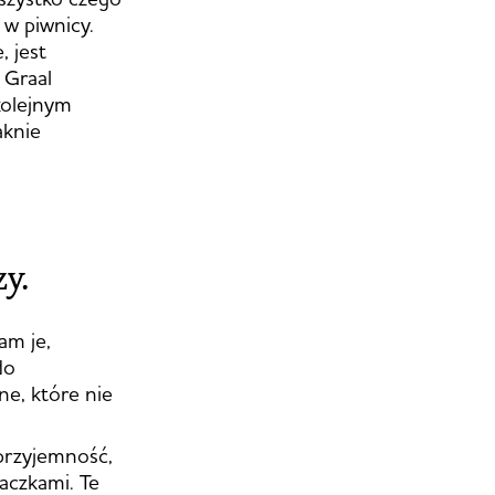
 w piwnicy.
, jest
 Graal
kolejnym
aknie
zy.
am je,
do
ne, które nie
 przyjemność,
aczkami. Te