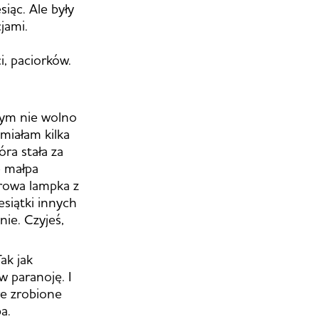
iąc. Ale były
jami.
, paciorków.
rym nie wolno
 miałam kilka
óra stała za
e małpa
orowa lampka z
siątki innych
nie. Czyjeś,
ak jak
w paranoję. I
re zrobione
a.