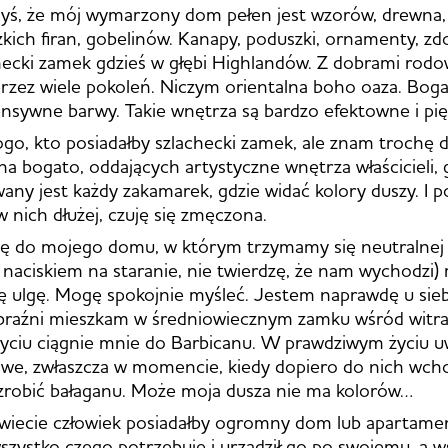
dyś, że mój wymarzony dom pełen jest wzorów, drewna,
kich firan, gobelinów. Kanapy, poduszki, ornamenty, zd
hecki zamek gdzieś w głębi Highlandów. Z dobrami rod
rzez wiele pokoleń. Niczym orientalna boho oaza. Bog
ensywne barwy. Takie wnętrza są bardzo efektowne i pi
ogo, kto posiadałby szlachecki zamek, ale znam troch
a bogato, oddających artystyczne wnętrza właścicieli, 
ny jest każdy zakamarek, gdzie widać kolory duszy. I p
 nich dłużej, czuję się zmęczona.
ę do mojego domu, w którym trzymamy się neutralnej k
z naciskiem na staranie, nie twierdzę, że nam wychodzi) 
ję ulgę. Mogę spokojnie myśleć. Jestem naprawdę u sieb
raźni mieszkam w średniowiecznym zamku wśród witraż
yciu ciągnie mnie do Barbicanu. W prawdziwym życiu u
we, zwłaszcza w momencie, kiedy dopiero do nich wcho
zrobić bałaganu. Może moja dusza nie ma kolorów…
wiecie człowiek posiadałby ogromny dom lub apartame
szystko czego potrzebuje i urządził go po swojemu, a 