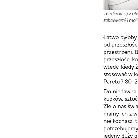
Te zdjęcia są z o
zabawkami i mo
Łatwo byłoby 
od przeszłośc
przestrzeni. 
przeszłości k
wtedy, kiedy 
stosować w k
Pareto? 80-
Do niedawna m
kubków, sztuć
Źle o nas świ
mamy ich z wy
nie kochasz, t
potrzebujemy 
jedyny duży 