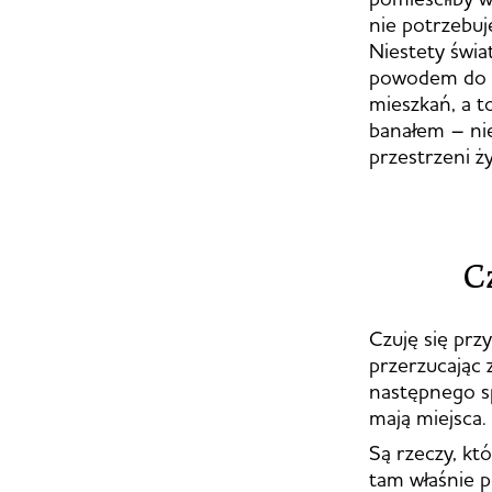
nie potrzebuj
Niestety świat
powodem do s
mieszkań, a t
banałem – ni
przestrzeni ż
Cz
Czuję się prz
przerzucając 
następnego sp
mają miejsca.
Są rzeczy, kt
tam właśnie p