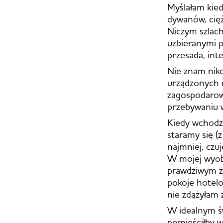
Myślałam kie
dywanów, cięż
Niczym szlac
uzbieranymi p
przesada, int
Nie znam nik
urządzonych n
zagospodarowa
przebywaniu w
Kiedy wchodz
staramy się (
najmniej, czu
W mojej wyob
prawdziwym ż
pokoje hotelo
nie zdążyłam 
W idealnym ś
pomieściłby w