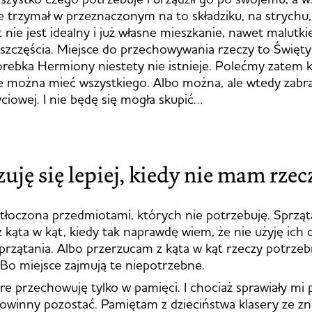
e trzymał w przeznaczonym na to składziku, na strychu,
 nie jest idealny i już własne mieszkanie, nawet malutkie
zczęścia. Miejsce do przechowywania rzeczy to Święty
orebka Hermiony niestety nie istnieje. Polećmy zatem 
e można mieć wszystkiego. Albo można, ale wtedy zabr
yciowej. I nie będę się mogła skupić…
uję się lepiej, kiedy nie mam rzec
ytłoczona przedmiotami, których nie potrzebuję. Sprząt
z kąta w kąt, kiedy tak naprawdę wiem, że nie użyję ich 
rzątania. Albo przerzucam z kąta w kąt rzeczy potrzeb
 Bo miejsce zajmują te niepotrzebne.
óre przechowuję tylko w pamięci. I chociaż sprawiały mi
owinny pozostać. Pamiętam z dzieciństwa klasery ze zn