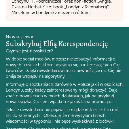
Londynu” i „Podróżniczka” oraz non-fiction „Anglia.
Czas na Herbatę” i e-book „Londyn z Riennaherą”.
Mieszkam w Londynie z mężem i córkami.
Newsletter
Subskrybuj Elfią Korespondencję
Czymże jest newsletter?
W dobie social mediów, możesz nie zobaczyć informacji o
nowych treściach, które pojawiają się u interesujących Cię
twórców. Dzięki newsletterowi masz pewność, że nic Cię nie
omija ze względu na algorytmy.
Informuję o spotkaniach, zarówno w Polsce jak i w okolicach
Londynu, żeby każdy zainteresowany mógł dołączyć. Daję
znać o nowościach w moich działaniach, jak na przykład
nowa książka. Czasem wpada też jakaś fajna promocja…
Tekst z newslettera nie pojawi się nigdzie indziej, jest to mój
list do zapisanych. Obiecuję, że nie wysyłam trzech
wiadomości w tygodniu i nie będę wyskakiwać z lodówki.