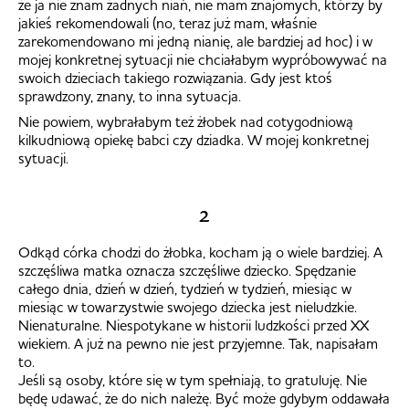
że ja nie znam żadnych niań, nie mam znajomych, którzy by
jakieś rekomendowali (no, teraz już mam, właśnie
zarekomendowano mi jedną nianię, ale bardziej ad hoc) i w
mojej konkretnej sytuacji nie chciałabym wypróbowywać na
swoich dzieciach takiego rozwiązania. Gdy jest ktoś
sprawdzony, znany, to inna sytuacja.
Nie powiem, wybrałabym też żłobek nad cotygodniową
kilkudniową opiekę babci czy dziadka. W mojej konkretnej
sytuacji.
2
Odkąd córka chodzi do żłobka, kocham ją o wiele bardziej. A
szczęśliwa matka oznacza szczęśliwe dziecko. Spędzanie
całego dnia, dzień w dzień, tydzień w tydzień, miesiąc w
miesiąc w towarzystwie swojego dziecka jest nieludzkie.
Nienaturalne. Niespotykane w historii ludzkości przed XX
wiekiem. A już na pewno nie jest przyjemne. Tak, napisałam
to.
Jeśli są osoby, które się w tym spełniają, to gratuluję. Nie
będę udawać, że do nich należę. Być może gdybym oddawała