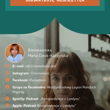
SUBSKRYBUJĘ NEWSLETTER
Riennahera
Marta Dziok-Kaczyńska
E-mail:
info@riennahera.com
Instagram:
@riennahera
Facebook:
Riennahera
Grupa na Facebooku:
Międzynarodowy Legion Pończoch
Pogardy
Spotify: Podcast
„Korespondencja z Londynu”
Apple: Podcast
Korespondencja z Londynu”