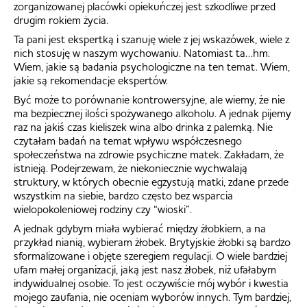
zorganizowanej placówki opiekuńczej jest szkodliwe przed
drugim rokiem życia.
Ta pani jest ekspertką i szanuję wiele z jej wskazówek, wiele z
nich stosuję w naszym wychowaniu. Natomiast ta…hm.
Wiem, jakie są badania psychologiczne na ten temat. Wiem,
jakie są rekomendacje ekspertów.
Być może to porównanie kontrowersyjne, ale wiemy, że nie
ma bezpiecznej ilości spożywanego alkoholu. A jednak pijemy
raz na jakiś czas kieliszek wina albo drinka z palemką. Nie
czytałam badań na temat wpływu współczesnego
społeczeństwa na zdrowie psychiczne matek. Zakładam, że
istnieją. Podejrzewam, że niekoniecznie wychwalają
struktury, w których obecnie egzystują matki, zdane przede
wszystkim na siebie, bardzo często bez wsparcia
wielopokoleniowej rodziny czy “wioski”.
A jednak gdybym miała wybierać między żłobkiem, a na
przykład nianią, wybieram żłobek. Brytyjskie żłobki są bardzo
sformalizowane i objęte szeregiem regulacji. O wiele bardziej
ufam małej organizacji, jaką jest nasz żłobek, niż ufałabym
indywidualnej osobie. To jest oczywiście mój wybór i kwestia
mojego zaufania, nie oceniam wyborów innych. Tym bardziej,