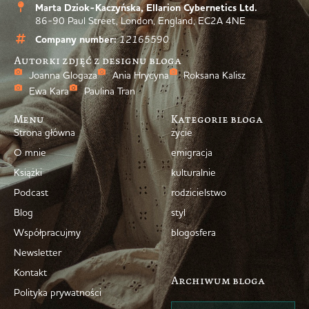
Marta Dziok-Kaczyńska, Ellarion Cybernetics Ltd.
86-90 Paul Street, London, England, EC2A 4NE
Company number:
12165590
Autorki zdjęć z designu bloga
Joanna Glogaza
Ania Hrycyna
Roksana Kalisz
Ewa Kara
Paulina Tran
Menu
Kategorie bloga
Strona główna
życie
O mnie
emigracja
Książki
kulturalnie
Podcast
rodzicielstwo
Blog
styl
Współpracujmy
blogosfera
Newsletter
Kontakt
Archiwum bloga
Polityka prywatności