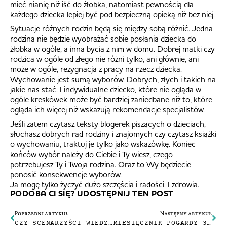
mieć nianię niż iść do żłobka, natomiast pewnością dla
każdego dziecka lepiej być pod bezpieczną opieką niż bez niej.
Sytuacje różnych rodzin będą się między sobą różnić. Jedna
rodzina nie będzie wyobrażać sobie posłania dziecka do
żłobka w ogóle, a inna bycia z nim w domu. Dobrej matki czy
rodzica w ogóle od złego nie różni tylko, ani głównie, ani
może w ogóle, rezygnacja z pracy na rzecz dziecka.
Wychowanie jest sumą wyborów. Dobrych, złych i takich na
jakie nas stać. I indywidualne dziecko, które nie ogląda w
ogóle kreskówek może być bardziej zaniedbane niż to, które
ogląda ich więcej niż wskazują rekomendacje specjalistów.
Jeśli zatem czytasz teksty blogerek piszących o dzieciach,
słuchasz dobrych rad rodziny i znajomych czy czytasz książki
o wychowaniu, traktuj je tylko jako wskazówkę. Koniec
końców wybór należy do Ciebie i Ty wiesz, czego
potrzebujesz Ty i Twoja rodzina. Oraz to Wy będziecie
ponosić konsekwencje wyborów.
Ja mogę tylko życzyć dużo szczęścia i radości. I zdrowia.
PODOBA CI SIĘ? UDOSTĘPNIJ TEN POST
Poprzedni artykuł
Następny artykuł
CZY SCENARZYŚCI WIEDZĄ NAJLEPIEJ CZYLI O BRIDGERTONACH I INNYCH SERIALOWYCH ADAPTACJACH
MIESIĘCZNIK POGARDY 3/2022