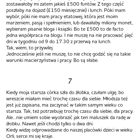
zostawałoby mi zatem jakieś £500 funtów. Z tego część
poszłaby na dojazd (£150 miesięcznie) i lunch. Póki mam
wybór, póki nie mam pracy etatowej, która jest moim
marzeniem, pasją i spełnieniem, lub dawałaby miliony monet,
wybieram pisanie bloga i książki. Bo te £500 to de facto
jedna współpraca na blogu. I nie muszę na nie pracować pięć
dni w tygodniu od 9 do 17.30 z przerwą na lunch.
Tak, wiem, to przywilej.
Jednocześnie jeśli nie muszę, to nie chcę godzić się na takie
warunki macierzyństwa i pracy. Bo są słabe.
7
Kiedy moja starsza córka szła do żłobka, czułam ulgę, bo
wreszcie miałam mieć trochę czasu dla siebie. Młodsza też
jest już zapisana, ma zaczynać w takim samym wieku co
starsza. Tak, też potrzebuję trochę czasu dla siebie, dla pracy.
Ale…nie umiem sobie wyobrazić jak ten maluszek da radę w
żłobku. Nawet jeśli chodzi tylko o dwa dni.
Kiedy widzę odprowadzane do naszej placówki dzieci w wieku
Orli, serce mi się kraje.