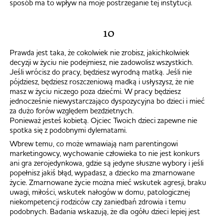
sposób ma to wpływ na moje postrzeganie tej instytucji.
10
Prawda jest taka, że cokolwiek nie zrobisz, jakichkolwiek
decyzji w życiu nie podejmiesz, nie zadowolisz wszystkich.
Jeśli wrócisz do pracy, będziesz wyrodną matką. Jeśli nie
pójdziesz, będziesz roszczeniową madką i usłyszysz, że nie
masz w życiu niczego poza dziećmi. W pracy będziesz
jednocześnie niewystarczająco dyspozycyjna bo dzieci i mieć
za dużo forów względem bezdzietnych.
Ponieważ jesteś kobietą. Ojciec Twoich dzieci zapewne nie
spotka się z podobnymi dylematami.
Wbrew temu, co może wmawiają nam parentingowi
marketingowcy, wychowanie człowieka to nie jest konkurs
ani gra zerojedynkowa, gdzie są jedyne słuszne wybory i jeśli
popełnisz jakiś błąd, wypadasz, a dziecko ma zmarnowane
życie. Zmarnowane życie można mieć wskutek agresji, braku
uwagi, miłości, wskutek nałogów w domu, patologicznej
niekompetencji rodziców czy zaniedbań zdrowia i temu
podobnych. Badania wskazują, że dla ogółu dzieci lepiej jest