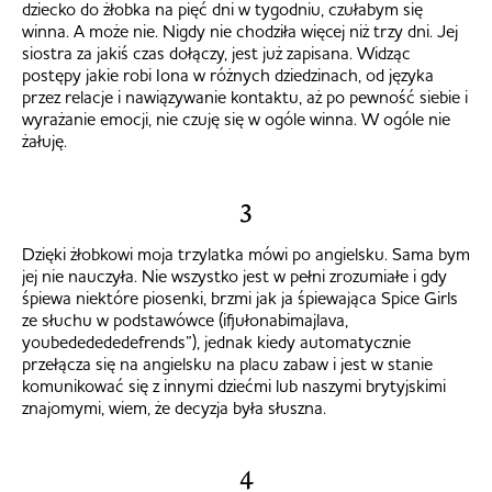
dziecko do żłobka na pięć dni w tygodniu, czułabym się
winna. A może nie. Nigdy nie chodziła więcej niż trzy dni. Jej
siostra za jakiś czas dołączy, jest już zapisana. Widząc
postępy jakie robi Iona w różnych dziedzinach, od języka
przez relacje i nawiązywanie kontaktu, aż po pewność siebie i
wyrażanie emocji, nie czuję się w ogóle winna. W ogóle nie
żałuję.
3
Dzięki żłobkowi moja trzylatka mówi po angielsku. Sama bym
jej nie nauczyła. Nie wszystko jest w pełni zrozumiałe i gdy
śpiewa niektóre piosenki, brzmi jak ja śpiewająca Spice Girls
ze słuchu w podstawówce (ifjułonabimajlava,
youbededededefrends”), jednak kiedy automatycznie
przełącza się na angielsku na placu zabaw i jest w stanie
komunikować się z innymi dziećmi lub naszymi brytyjskimi
znajomymi, wiem, że decyzja była słuszna.
4