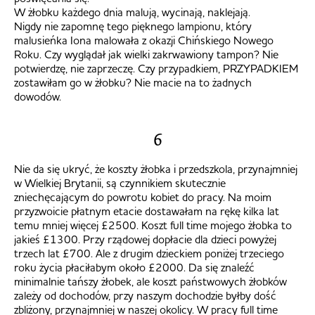
W żłobku każdego dnia malują, wycinają, naklejają.
Nigdy nie zapomnę tego pięknego lampionu, który
malusieńka Iona malowała z okazji Chińskiego Nowego
Roku. Czy wyglądał jak wielki zakrwawiony tampon? Nie
potwierdzę, nie zaprzeczę. Czy przypadkiem, PRZYPADKIEM
zostawiłam go w żłobku? Nie macie na to żadnych
dowodów.
6
Nie da się ukryć, że koszty żłobka i przedszkola, przynajmniej
w Wielkiej Brytanii, są czynnikiem skutecznie
zniechęcającym do powrotu kobiet do pracy. Na moim
przyzwoicie płatnym etacie dostawałam na rękę kilka lat
temu mniej więcej £2500. Koszt full time mojego żłobka to
jakieś £1300. Przy rządowej dopłacie dla dzieci powyżej
trzech lat £700. Ale z drugim dzieckiem poniżej trzeciego
roku życia płaciłabym około £2000. Da się znaleźć
minimalnie tańszy żłobek, ale koszt państwowych żłobków
zależy od dochodów, przy naszym dochodzie byłby dość
zbliżony, przynajmniej w naszej okolicy. W pracy full time