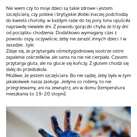
Nie wiem czy to moje dzieci są takie zdrowe i jestem
szczęściarą, czy polskie i brytyjskie żłobki inaczej podchodzą
do kwestii choroby, w każdym razie do tej pory Iona opuściła
naprawdę niewiele dni. Z powodu gorączki chyba ze trzy dni
od początku chodzenia. Dodatkowo wymagany czas z
powodu ospy, oczywiście, żeby nie zarazić innych dzieci. I w
zasadzie…tyle.
Zdaje się, że przytargała ośmiotygodniowej siostrze ostre
zapalenie oskrzelików, ale sama na nie nie cierpiała. Czasem
przytarga gluta, ale na glucie się kończy. Z glutem chodzi się
dalej do przedszkola.
Możliwe, że jestem szczęściara. Bo nie sądzę, żeby była w tym
jakakolwiek nasza zasługa. Jedyne co robimy, to nie
przegrzewamy, ani na zewnątrz, ani w domu (temperatura
mieszkania to 19-20 stopni).