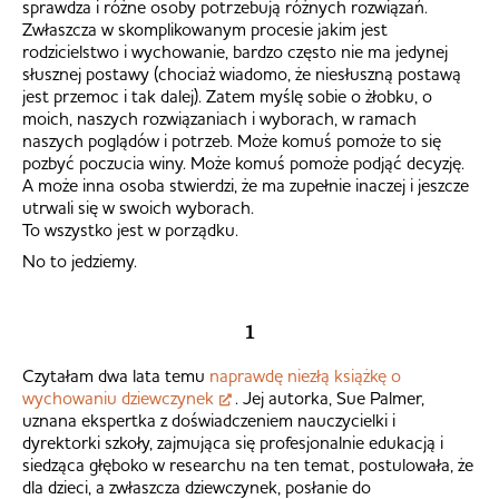
sprawdza i różne osoby potrzebują różnych rozwiązań.
Zwłaszcza w skomplikowanym procesie jakim jest
rodzicielstwo i wychowanie, bardzo często nie ma jedynej
słusznej postawy (chociaż wiadomo, że niesłuszną postawą
jest przemoc i tak dalej). Zatem myślę sobie o żłobku, o
moich, naszych rozwiązaniach i wyborach, w ramach
naszych poglądów i potrzeb. Może komuś pomoże to się
pozbyć poczucia winy. Może komuś pomoże podjąć decyzję.
A może inna osoba stwierdzi, że ma zupełnie inaczej i jeszcze
utrwali się w swoich wyborach.
To wszystko jest w porządku.
No to jedziemy.
1
Czytałam dwa lata temu
naprawdę niezłą książkę o
wychowaniu dziewczynek
. Jej autorka, Sue Palmer,
uznana ekspertka z doświadczeniem nauczycielki i
dyrektorki szkoły, zajmująca się profesjonalnie edukacją i
siedząca głęboko w researchu na ten temat, postulowała, że
dla dzieci, a zwłaszcza dziewczynek, posłanie do