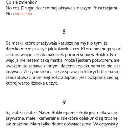
Co się zmieniło?
No cóż. Drugie dzieci mniej obrywają naszymi frustracjami.
No i
biorę leki
…
8
Są matki, które przeżywają katusze na myśl o tym, że
dziecko może przeżyć jakikolwiek stres. Które nie mogą spać
zastanawiając się jak maluszek poradzi sobie w żłobku. No
więc ja nie jestem taką matką. Może i jestem potworem, ale
uważam, że zabawa z innymi dziećmi i opiekunami to nie jest
krzywda. Że życie składa się ze spraw, do których trzeba się
zaadaptować, a umiejętność adaptacji jest pożądaną cechą,
której warto dziecka uczyć.
9
Są żłobki i żłobki. Nasze żłobko-przedszkole jest całkowicie
prywatne, małe i kameralne. Niektóre opiekunki są trochę
jak znajome. Mam tylko dobre doświadczenia. W oczywisty