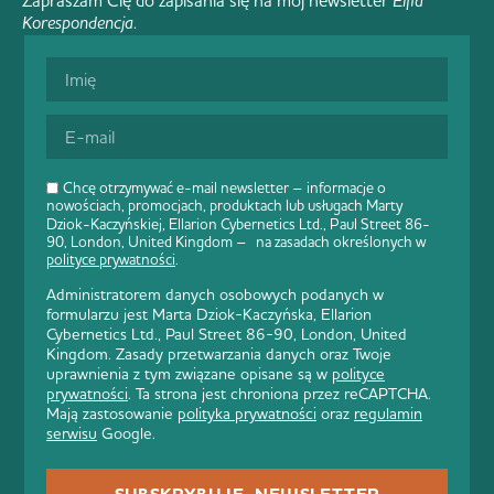
Zapraszam Cię do zapisania się na mój newsletter
Elfia
Korespondencja
.
Chcę otrzymywać e-mail newsletter – informacje o
nowościach, promocjach, produktach lub usługach Marty
Dziok-Kaczyńskiej, Ellarion Cybernetics Ltd., Paul Street 86-
90, London, United Kingdom – na zasadach określonych w
polityce prywatności
.
Administratorem danych osobowych podanych w
formularzu jest Marta Dziok-Kaczyńska, Ellarion
Cybernetics Ltd., Paul Street 86-90, London, United
Kingdom. Zasady przetwarzania danych oraz Twoje
uprawnienia z tym związane opisane są w
polityce
prywatności
. Ta strona jest chroniona przez reCAPTCHA.
Mają zastosowanie
polityka prywatności
oraz
regulamin
serwisu
Google.