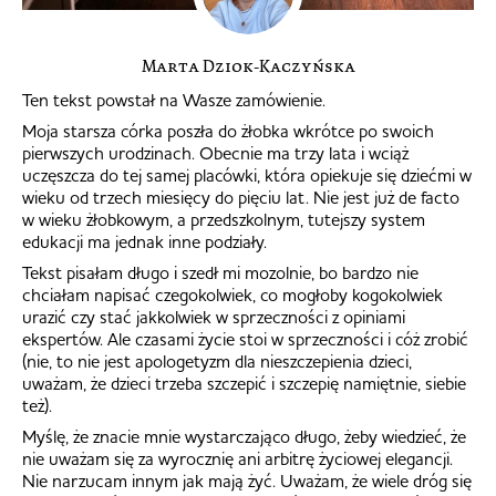
Marta Dziok-Kaczyńska
Ten tekst powstał na Wasze zamówienie.
Moja starsza córka poszła do żłobka wkrótce po swoich
pierwszych urodzinach. Obecnie ma trzy lata i wciąż
uczęszcza do tej samej placówki, która opiekuje się dziećmi w
wieku od trzech miesięcy do pięciu lat. Nie jest już de facto
w wieku żłobkowym, a przedszkolnym, tutejszy system
edukacji ma jednak inne podziały.
Tekst pisałam długo i szedł mi mozolnie, bo bardzo nie
chciałam napisać czegokolwiek, co mogłoby kogokolwiek
urazić czy stać jakkolwiek w sprzeczności z opiniami
ekspertów. Ale czasami życie stoi w sprzeczności i cóż zrobić
(nie, to nie jest apologetyzm dla nieszczepienia dzieci,
uważam, że dzieci trzeba szczepić i szczepię namiętnie, siebie
też).
Myślę, że znacie mnie wystarczająco długo, żeby wiedzieć, że
nie uważam się za wyrocznię ani arbitrę życiowej elegancji.
Nie narzucam innym jak mają żyć. Uważam, że wiele dróg się