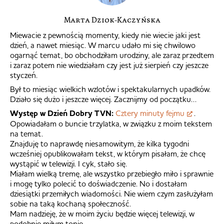
Marta Dziok-Kaczyńska
Miewacie z pewnością momenty, kiedy nie wiecie jaki jest
dzień, a nawet miesiąc. W marcu udało mi się chwilowo
ogarnąć temat, bo obchodziłam urodziny, ale zaraz przedtem
i zaraz potem nie wiedziałam czy jest już sierpień czy jeszcze
styczeń.
Był to miesiąc wielkich wzlotów i spektakularnych upadków.
Działo się dużo i jeszcze więcej. Zacznijmy od początku…
Występ w Dzień Dobry TVN:
Cztery minuty fejmu
.
Opowiadałam o buncie trzylatka, w związku z moim tekstem
na temat.
Znajduję to naprawdę niesamowitym, że kilka tygodni
wcześniej opublikowałam tekst, w którym pisałam, że chcę
wystąpić w telewizji. I cyk, stało się.
Miałam wielką tremę, ale wszystko przebiegło miło i sprawnie
i mogę tylko polecić to doświadczenie. No i dostałam
dziesiątki przemiłych wiadomości. Nie wiem czym zasłużyłam
sobie na taką kochaną społeczność.
Mam nadzieję, że w moim życiu będzie więcej telewizji, w
podobnie miłym tonie.