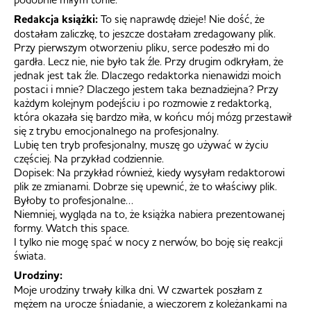
Redakcja książki:
To się naprawdę dzieje! Nie dość, że
dostałam zaliczkę, to jeszcze dostałam zredagowany plik.
Przy pierwszym otworzeniu pliku, serce podeszło mi do
gardła. Lecz nie, nie było tak źle. Przy drugim odkryłam, że
jednak jest tak źle. Dlaczego redaktorka nienawidzi moich
postaci i mnie? Dlaczego jestem taka beznadziejna? Przy
każdym kolejnym podejściu i po rozmowie z redaktorką,
która okazała się bardzo miła, w końcu mój mózg przestawił
się z trybu emocjonalnego na profesjonalny.
Lubię ten tryb profesjonalny, muszę go używać w życiu
częściej. Na przykład codziennie.
Dopisek: Na przykład również, kiedy wysyłam redaktorowi
plik ze zmianami. Dobrze się upewnić, że to właściwy plik.
Byłoby to profesjonalne…
Niemniej, wygląda na to, że książka nabiera prezentowanej
formy. Watch this space.
I tylko nie mogę spać w nocy z nerwów, bo boję się reakcji
świata.
Urodziny:
Moje urodziny trwały kilka dni. W czwartek poszłam z
mężem na urocze śniadanie, a wieczorem z koleżankami na