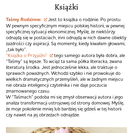
Książki
Taśmy Rodzinne:
Jest to książka o rodzinie. Po prostu.
W pewnym specyficznym miejscu polskiej historii, w pewnej
specyficznej sytuacji ekonomicznej. Myślę, że niektórzy
odnajdą się w postaciach, inni odnajdą w nich dawne obiekty
zazdrości czy aspiracji. Są momenty, kiedy kiwałam głowami,
„tak było”.
“Książka o Przyjaźni”
tego samego autora była dobra, ale
“Taśmy” są lepsze. To wciąż ta sama półka literacka, zwana
literaturą środka. Jest jednocześnie lekka, ale traktuje o
sprawach poważnych. Wchodzi szybko i nie prowokuje do
wielkich dramatycznych przemyśleń, ale w żadnym miejscu
nie obraża inteligencji czytelnika i nie daje poczucia
zmarnowanego czasu.
W “Taśmach” podoba mi się zmysł obserwacji autora i jego
analiza transformacji ustrojowej od strony domowej. Myślę,
że moje pokolenie mniej lub bardziej się gdzieś w tej historii
czy nawet na jej obrzeżach odnajdzie.