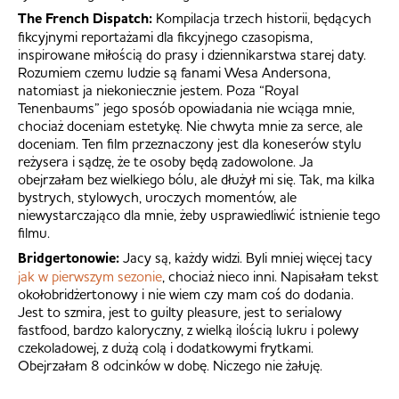
The French Dispatch:
Kompilacja trzech historii, będących
fikcyjnymi reportażami dla fikcyjnego czasopisma,
inspirowane miłością do prasy i dziennikarstwa starej daty.
Rozumiem czemu ludzie są fanami Wesa Andersona,
natomiast ja niekoniecznie jestem. Poza “Royal
Tenenbaums” jego sposób opowiadania nie wciąga mnie,
chociaż doceniam estetykę. Nie chwyta mnie za serce, ale
doceniam. Ten film przeznaczony jest dla koneserów stylu
reżysera i sądzę, że te osoby będą zadowolone. Ja
obejrzałam bez wielkiego bólu, ale dłużył mi się. Tak, ma kilka
bystrych, stylowych, uroczych momentów, ale
niewystarczająco dla mnie, żeby usprawiedliwić istnienie tego
filmu.
Bridgertonowie:
Jacy są, każdy widzi. Byli mniej więcej tacy
jak w pierwszym sezonie
, chociaż nieco inni. Napisałam tekst
okołobridżertonowy i nie wiem czy mam coś do dodania.
Jest to szmira, jest to guilty pleasure, jest to serialowy
fastfood, bardzo kaloryczny, z wielką ilością lukru i polewy
czekoladowej, z dużą colą i dodatkowymi frytkami.
Obejrzałam 8 odcinków w dobę. Niczego nie żałuję.