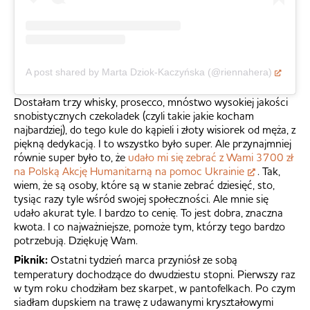
A post shared by Marta Dziok-Kaczyńska (@riennahera)
Dostałam trzy whisky, prosecco, mnóstwo wysokiej jakości
snobistycznych czekoladek (czyli takie jakie kocham
najbardziej), do tego kule do kąpieli i złoty wisiorek od męża, z
piękną dedykacją. I to wszystko było super. Ale przynajmniej
równie super było to, że
udało mi się zebrać z Wami 3700 zł
na Polską Akcję Humanitarną na pomoc Ukrainie
. Tak,
wiem, że są osoby, które są w stanie zebrać dziesięć, sto,
tysiąc razy tyle wśród swojej społeczności. Ale mnie się
udało akurat tyle. I bardzo to cenię. To jest dobra, znaczna
kwota. I co najważniejsze, pomoże tym, którzy tego bardzo
potrzebują. Dziękuję Wam.
Piknik:
Ostatni tydzień marca przyniósł ze sobą
temperatury dochodzące do dwudziestu stopni. Pierwszy raz
w tym roku chodziłam bez skarpet, w pantofelkach. Po czym
siadłam dupskiem na trawę z udawanymi kryształowymi