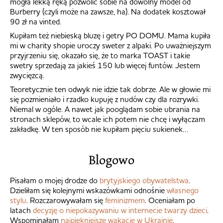
mogła lekką ręką pozwolić sobie na dowolny model od
Burberry (czyli może na zawsze, ha). Na dodatek kosztował
90 zł na vinted.
Kupiłam też niebieską bluzę i getry PO DOMU. Mama kupiła
mi w charity shopie uroczy sweter z alpaki. Po uważniejszym
przyjrzeniu się, okazało się, że to marka TOAST i takie
swetry sprzedają za jakieś 150 lub więcej funtów. Jestem
zwycięzcą.
Teoretycznie ten odwyk nie idzie tak dobrze. Ale w głowie mi
się pozmieniało i rzadko kupuję z nudów czy dla rozrywki.
Niemal w ogóle. A nawet jak pooglądam sobie ubrania na
stronach sklepów, to wcale ich potem nie chcę i wyłączam
zakładkę. W ten sposób nie kupiłam pięciu sukienek…
Blogowo
Pisałam o mojej drodze do
brytyjskiego obywatelstwa
.
Dzieliłam się kolejnymi wskazówkami odnośnie
własnego
stylu
. Rozczarowywałam się
feminizmem
. Oceniałam po
latach
decyzję o niepokazywaniu w internecie twarzy dzieci
.
Wspominałam
najpiękniejsze wakacje w Ukrainie
.