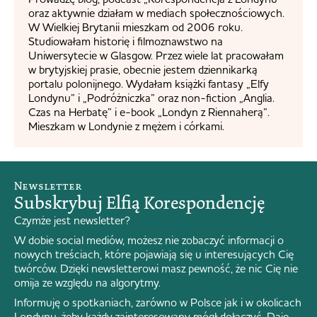
oraz aktywnie działam w mediach społecznościowych.
W Wielkiej Brytanii mieszkam od 2006 roku.
Studiowałam historię i filmoznawstwo na
Uniwersytecie w Glasgow. Przez wiele lat pracowałam
w brytyjskiej prasie, obecnie jestem dziennikarką
portalu polonijnego. Wydałam książki fantasy „Elfy
Londynu” i „Podróżniczka” oraz non-fiction „Anglia.
Czas na Herbatę” i e-book „Londyn z Riennaherą”.
Mieszkam w Londynie z mężem i córkami.
Newsletter
Subskrybuj Elfią Korespondencję
Czymże jest newsletter?
W dobie social mediów, możesz nie zobaczyć informacji o
nowych treściach, które pojawiają się u interesujących Cię
twórców. Dzięki newsletterowi masz pewność, że nic Cię nie
omija ze względu na algorytmy.
Informuję o spotkaniach, zarówno w Polsce jak i w okolicach
Londynu, żeby każdy zainteresowany mógł dołączyć. Daję