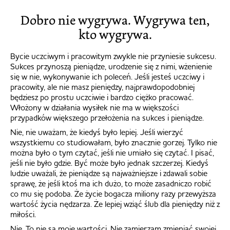
Dobro nie wygrywa. Wygrywa ten,
kto wygrywa.
Bycie uczciwym i pracowitym zwykle nie przyniesie sukcesu.
Sukces przynoszą pieniądze, urodzenie się z nimi, wżenienie
się w nie, wykonywanie ich poleceń. Jeśli jesteś uczciwy i
pracowity, ale nie masz pieniędzy, najprawdopodobniej
będziesz po prostu uczciwie i bardzo ciężko pracować.
Włożony w działania wysiłek nie ma w większości
przypadków większego przełożenia na sukces i pieniądze.
Nie, nie uważam, że kiedyś było lepiej. Jeśli wierzyć
wszystkiemu co studiowałam, było znacznie gorzej. Tylko nie
można było o tym czytać, jeśli nie umiało się czytać. I pisać,
jeśli nie było gdzie. Być może było jednak szczerzej. Kiedyś
ludzie uważali, że pieniądze są najważniejsze i zdawali sobie
sprawę, że jeśli ktoś ma ich dużo, to może zasadniczo robić
co mu się podoba. Że życie bogacza miliony razy przewyższa
wartość życia nędzarza. Że lepiej wziąć ślub dla pieniędzy niż z
miłości.
Nie. To nie są moje wartości. Nie zamierzam zmieniać swojej