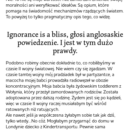
moralności ani weryfikować ideałów. Są opium, które
pomaga na świadomość mechanizmów rządzących światem.
To powyżej to tylko pragmatyczny opis tego, co widzę.
Ignorance is a bliss, głosi anglosaskie
powiedzenie. I jest w tym dużo
prawdy.
Podobno robimy obecnie dokładnie to, co robilibyśmy w
czasie II wojny światowej. Nie wiem czy się zgadzam. W
czasie tamtej wojny mój pradziadek był w partyzantce, a
macocha mojej babci prowadziła radiowęzeł w obozie
koncentracyjnym. Moja babcia była żydowskim toddlerem z
Wołynia, który przeżył zamordowanych rodziców. Została
adoptowana przez dalszą rodzinę. Żydem jest się po kądzieli,
więc w czasie II wojny raczej musiałabym być wśród
ratowanych niż ratujących.
Ale nawet jeśli ja współczesna żyłabym sobie tak jak dziś,
tylko wtedy…No cóż. Mogłabym przygarnąć do domu w
Londynie dziecko z Kindertransportu. Pewnie sama