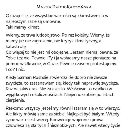
Marta Dziok-Kaczyńska
Okazuje się, że wszystkie wartości są kłamstwem, a w
najlepszym razie są umowne.
Taki mamy klimat.
Wiemy, że trwa ludobójstwo. Po raz kolejny. Wiemy, że
mamy już nie zagrożenie, nie kryzys klimatyczny, a
katastrofę.
Co więcej to nie jest mi obojętne. Jestem niemal pewna, że
Tobie też nie. Pewnie i Ty i ja wpłacamy nasze pieniądze na
pomoc w Ukrainie, w Gazie. Pewnie czasem protestujemy.
I co? I nic.
Kiedy Salman Rushdie stwierdza, że dobro nie zawsze
zwycięża, to zastanawiam się, kiedy tak naprawdę zwycięża.
Raz na jakiś czas. Nie za często. Właściwie to rzadko i w
wyjątkowych okolicznościach. Niejednokrotnie po latach
cierpienia.
Rzekomo wszyscy jesteśmy równi i staram się w to wierzyć.
Ale fakty mówią same za siebie. Najlepiej być białym. Wtedy
życie warte jest więcej. Konwencje wojenne i prawa
człowieka są dla tych śnieżnobiałych. Ale nawet wtedy życie