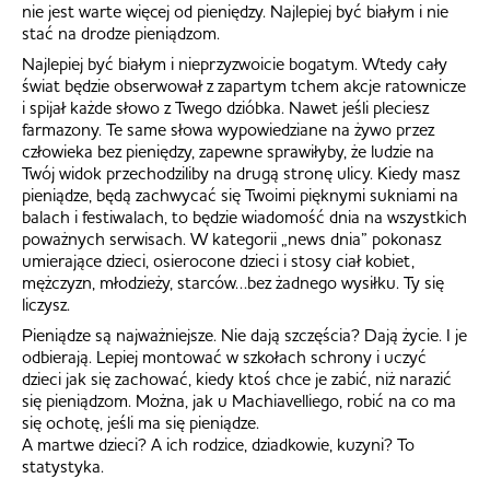
nie jest warte więcej od pieniędzy. Najlepiej być białym i nie
stać na drodze pieniądzom.
Najlepiej być białym i nieprzyzwoicie bogatym. Wtedy cały
świat będzie obserwował z zapartym tchem akcje ratownicze
i spijał każde słowo z Twego dzióbka. Nawet jeśli pleciesz
farmazony. Te same słowa wypowiedziane na żywo przez
człowieka bez pieniędzy, zapewne sprawiłyby, że ludzie na
Twój widok przechodziliby na drugą stronę ulicy. Kiedy masz
pieniądze, będą zachwycać się Twoimi pięknymi sukniami na
balach i festiwalach, to będzie wiadomość dnia na wszystkich
poważnych serwisach. W kategorii „news dnia” pokonasz
umierające dzieci, osierocone dzieci i stosy ciał kobiet,
mężczyzn, młodzieży, starców…bez żadnego wysiłku. Ty się
liczysz.
Pieniądze są najważniejsze. Nie dają szczęścia? Dają życie. I je
odbierają. Lepiej montować w szkołach schrony i uczyć
dzieci jak się zachować, kiedy ktoś chce je zabić, niż narazić
się pieniądzom. Można, jak u Machiavelliego, robić na co ma
się ochotę, jeśli ma się pieniądze.
A martwe dzieci? A ich rodzice, dziadkowie, kuzyni? To
statystyka.