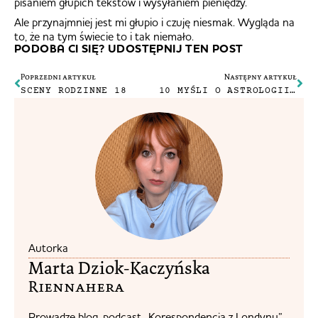
pisaniem głupich tekstów i wysyłaniem pieniędzy.
Ale przynajmniej jest mi głupio i czuję niesmak. Wygląda na
to, że na tym świecie to i tak niemało.
PODOBA CI SIĘ? UDOSTĘPNIJ TEN POST
Poprzedni artykuł
Następny artykuł
SCENY RODZINNE 18
10 MYŚLI O ASTROLOGII I INNYCH TAROTACH
Autorka
Marta Dziok-Kaczyńska
Riennahera​
Prowadzę blog, podcast „Korespondencja z Londynu”