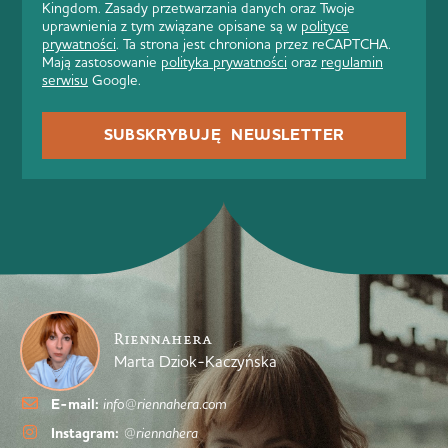
Kingdom. Zasady przetwarzania danych oraz Twoje
uprawnienia z tym związane opisane są w
polityce
prywatności
. Ta strona jest chroniona przez reCAPTCHA.
Mają zastosowanie
polityka prywatności
oraz
regulamin
serwisu
Google.
SUBSKRYBUJĘ NEWSLETTER
Riennahera
Marta Dziok-Kaczyńska
E-mail:
info@riennahera.com
Instagram:
@riennahera