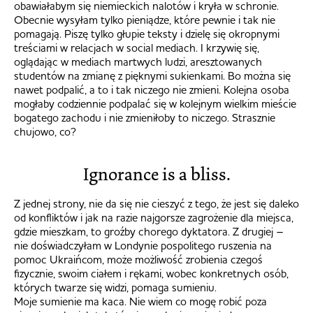
obawiałabym się niemieckich nalotów i kryła w schronie.
Obecnie wysyłam tylko pieniądze, które pewnie i tak nie
pomagają. Piszę tylko głupie teksty i dzielę się okropnymi
treściami w relacjach w social mediach. I krzywię się,
oglądając w mediach martwych ludzi, aresztowanych
studentów na zmianę z pięknymi sukienkami. Bo można się
nawet podpalić, a to i tak niczego nie zmieni. Kolejna osoba
mogłaby codziennie podpalać się w kolejnym wielkim mieście
bogatego zachodu i nie zmieniłoby to niczego. Strasznie
chujowo, co?
Ignorance is a bliss.
Z jednej strony, nie da się nie cieszyć z tego, że jest się daleko
od konfliktów i jak na razie najgorsze zagrożenie dla miejsca,
gdzie mieszkam, to groźby chorego dyktatora. Z drugiej –
nie doświadczyłam w Londynie pospolitego ruszenia na
pomoc Ukraińcom, może możliwość zrobienia czegoś
fizycznie, swoim ciałem i rękami, wobec konkretnych osób,
których twarze się widzi, pomaga sumieniu.
Moje sumienie ma kaca. Nie wiem co mogę robić poza