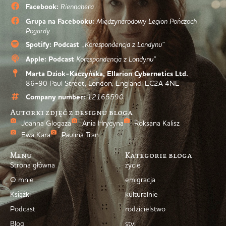
Facebook:
Riennahera
Grupa na Facebooku:
Międzynarodowy Legion Pończoch
Pogardy
Spotify: Podcast
„Korespondencja z Londynu”
Apple: Podcast
Korespondencja z Londynu”
Marta Dziok-Kaczyńska, Ellarion Cybernetics Ltd.
86-90 Paul Street, London, England, EC2A 4NE
Company number:
12165590
Autorki zdjęć z designu bloga
Joanna Glogaza
Ania Hrycyna
Roksana Kalisz
Ewa Kara
Paulina Tran
Menu
Kategorie bloga
Strona główna
życie
O mnie
emigracja
Książki
kulturalnie
Podcast
rodzicielstwo
Blog
styl