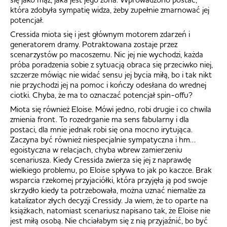
która zdobyła sympatię widza, żeby zupełnie zmarnować jej
potencjał.
Cressida miota się i jest głównym motorem zdarzeń i
generatorem dramy. Potraktowana zostaje przez
scenarzystów po macoszemu. Nic jej nie wychodzi, każda
próba poradzenia sobie z sytuacją obraca się przeciwko niej,
szczerze mówiąc nie widać sensu jej bycia miłą, bo i tak nikt
nie przychodzi jej na pomoc i kończy odesłana do wrednej
ciotki. Chyba, że ma to oznaczać potencjał spin-offu?
Miota się również Eloise. Mówi jedno, robi drugie i co chwila
zmienia front. To rozedrganie ma sens fabularny i dla
postaci, dla mnie jednak robi się ona mocno irytująca.
Zaczyna być również niespecjalnie sympatyczna i hm…
egoistyczna w relacjach, chyba wbrew zamierzeniu
scenariusza. Kiedy Cressida zwierza się jej z naprawdę
wielkiego problemu, po Eloise spływa to jak po kaczce. Brak
wsparcia rzekomej przyjaciółki, która przyjęła ją pod swoje
skrzydło kiedy ta potrzebowała, można uznać niemalże za
katalizator złych decyzji Cressidy. Ja wiem, że to oparte na
książkach, natomiast scenariusz napisano tak, że Eloise nie
jest miłą osobą. Nie chciałabym się z nią przyjaźnić, bo być