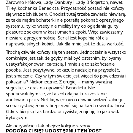
Zarówno królowa, Lady Danbury i Lady Bridgerton, nawet
Tilley, kochanka Benedicta. Przydatność postaci nie kończy
się wraz z ich ślubem. Chociaż tutaj trzeba zawiesić niewiarę,
że takie mądre bohaterki nie potrafią pokonać opresyjnego
systemu…tylko wtedy nie mielibyśmy do oglądania guilty
pleasure z seksem w kostiumach z epoki. Więc zawieszamy
niewiarę z przyjemnością. Serial jest kopalnią ról dla
naprawdę silnych kobiet. Jak dla mnie jest to duża wartość.
Trochę dziwnie kończy się ten sezon. Jednocześnie wszystko
domknięte jest tak, że gdyby miał być ostatnim, bylibyśmy
usatysfakcjonowani całością. I mnie się to zakończenie
podoba. Jest pozytywne, pokazuje nadzieję na przyszłość,
jest smacznie. Czy w tym świecie jest więcej do powiedzenia i
pokazania? Niekoniecznie. Z drugiej – mamy wyraźną
sugestię, że czas na opowieść Benedicta. Nie
spodziewałabym się, że ta złotodajna kura zostanie
anulowana przez Netflix, więc nieco dziwnie widzieć zabiegi
scenarzystów, żeby zabezpieczyć się na każdą ewentualność.
Gdy zabiegi są tak bardzo oczywiste, znajduję to jako widz
irytującym.
Ale oczywiście i tak obejrzę kolejne sezony.
PODOBA CI SIĘ? UDOSTĘPNIJ TEN POST