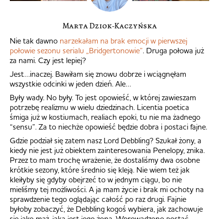
Marta Dziok-Kaczyńska
Nie tak dawno
narzekałam na brak emocji w pierwszej
połowie sezonu serialu „Bridgertonowie”
. Druga połowa już
za nami. Czy jest lepiej?
Jest…inaczej. Bawiłam się znowu dobrze i wciągnęłam
wszystkie odcinki w jeden dzień. Ale…
Były wady. No były. To jest opowieść, w której zawieszam
potrzebę realizmu w wielu dziedzinach. Licentia poetica
śmiga już w kostiumach, realiach epoki, tu nie ma żadnego
“sensu”. Za to niechże opowieść będzie dobra i postaci fajne.
Gdzie podział się zatem nasz Lord Debbling? Szukał żony, a
kiedy nie jest już obiektem zainteresowania Penelopy, znika.
Przez to mam trochę wrażenie, że dostaliśmy dwa osobne
krótkie sezony, które średnio się kleją. Nie wiem też jak
kleiłyby się gdyby obejrzeć to w jednym ciągu, bo nie
mieliśmy tej możliwości. A ja mam życie i brak mi ochoty na
sprawdzenie tego oglądając całość po raz drugi. Fajnie
byłoby zobaczyć, że Debbling kogoś wybiera, jak zachowuje
się jako mąż, jaka jest jego żona. Wprowadzono postać,