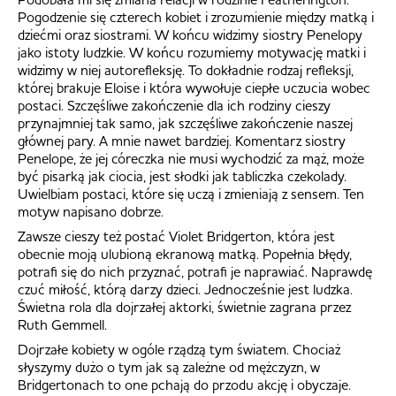
Pogodzenie się czterech kobiet i zrozumienie między matką i
dziećmi oraz siostrami. W końcu widzimy siostry Penelopy
jako istoty ludzkie. W końcu rozumiemy motywację matki i
widzimy w niej autorefleksję. To dokładnie rodzaj refleksji,
której brakuje Eloise i która wywołuje ciepłe uczucia wobec
postaci. Szczęśliwe zakończenie dla ich rodziny cieszy
przynajmniej tak samo, jak szczęśliwe zakończenie naszej
głównej pary. A mnie nawet bardziej. Komentarz siostry
Penelope, że jej córeczka nie musi wychodzić za mąż, może
być pisarką jak ciocia, jest słodki jak tabliczka czekolady.
Uwielbiam postaci, które się uczą i zmieniają z sensem. Ten
motyw napisano dobrze.
Zawsze cieszy też postać Violet Bridgerton, która jest
obecnie moją ulubioną ekranową matką. Popełnia błędy,
potrafi się do nich przyznać, potrafi je naprawiać. Naprawdę
czuć miłość, którą darzy dzieci. Jednocześnie jest ludzka.
Świetna rola dla dojrzałej aktorki, świetnie zagrana przez
Ruth Gemmell.
Dojrzałe kobiety w ogóle rządzą tym światem. Chociaż
słyszymy dużo o tym jak są zależne od mężczyzn, w
Bridgertonach to one pchają do przodu akcję i obyczaje.