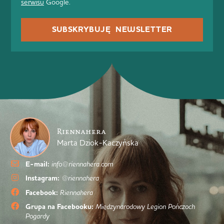
serwisu
Google.
SUBSKRYBUJĘ NEWSLETTER
Riennahera
Marta Dziok-Kaczyńska
E-mail:
info@riennahera.com
Instagram:
@riennahera
Facebook:
Riennahera
Grupa na Facebooku:
Międzynarodowy Legion Pończoch
Pogardy