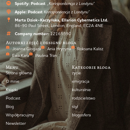
Spotify: Podcast
„Korespondencja z Londynu”
Apple: Podcast
Korespondencja z Londynu”
Marta Dziok-Kaczyńska, Ellarion Cybernetics Ltd.
86-90 Paul Street, London, England, EC2A 4NE
Company number:
12165590
Autorki zdjęć z designu bloga
Joanna Glogaza
Ania Hrycyna
Roksana Kalisz
Ewa Kara
Paulina Tran
Menu
Kategorie bloga
Strona główna
życie
O mnie
emigracja
Książki
kulturalnie
Podcast
rodzicielstwo
Blog
styl
Współpracujmy
blogosfera
Newsletter