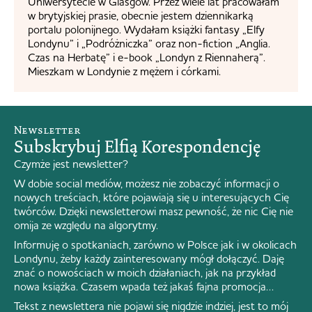
Uniwersytecie w Glasgow. Przez wiele lat pracowałam
w brytyjskiej prasie, obecnie jestem dziennikarką
portalu polonijnego. Wydałam książki fantasy „Elfy
Londynu” i „Podróżniczka” oraz non-fiction „Anglia.
Czas na Herbatę” i e-book „Londyn z Riennaherą”.
Mieszkam w Londynie z mężem i córkami.
Newsletter
Subskrybuj Elfią Korespondencję
Czymże jest newsletter?
W dobie social mediów, możesz nie zobaczyć informacji o
nowych treściach, które pojawiają się u interesujących Cię
twórców. Dzięki newsletterowi masz pewność, że nic Cię nie
omija ze względu na algorytmy.
Informuję o spotkaniach, zarówno w Polsce jak i w okolicach
Londynu, żeby każdy zainteresowany mógł dołączyć. Daję
znać o nowościach w moich działaniach, jak na przykład
nowa książka. Czasem wpada też jakaś fajna promocja…
Tekst z newslettera nie pojawi się nigdzie indziej, jest to mój