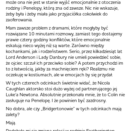
może ona nie jest w stanie wyjść emocjonalnie z otoczenia
rodziny i Penelopy, którą zna od zawsze. Nic nie wskazuje,
żeby była i żeby miała jako przyjaciółka cokolwiek do
zaoferowania.
Mam zawsze problem z dramami, które mogłyby być
rozwiązane 10 minutami rozmowy, zamiast tego dostajemy
prawie cztery godziny konfliktów, które emocjonalnie
eskalują nieco wyżej niż są warte. Zarówno między
kochankami, jak i rodzeństwem. Serio, przez kilkadziesiąt lat
Lord Anderson i Lady Danbury nie umieli powiedzieć sobie,
że ojciec szczuł ich przeciwko sobie? A potem przychodzi im
to z łatwością, jakby za machnięciem ręki? Realizmu nie
oczekuję w kostiumach, ale w emocjach by się przydał.
W tych czterech odcinkach świetnie widać, że Nicola
Caughlan aktorsko stoi dużo wyżej od partnerującego jej
Luke’a Newtona. Absolutnie przekonała mnie, że to Colin nie
zasługuje na Penelopę. I że powinien być zazdrosny.
No dobra, ale czy „Bridgertonowie” w tych odcinkach mają
zalety?
Mają.
Podobała mi się zmiana relacji w rodzinie Featherington.