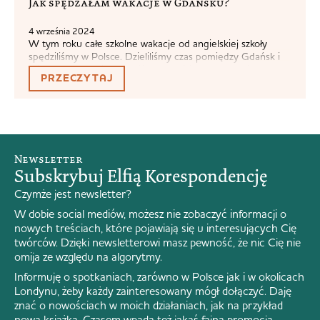
Jak spędzałam wakacje w Gdańsku?
4 września 2024
W tym roku całe szkolne wakacje od angielskiej szkoły
spędziliśmy w Polsce. Dzieliliśmy czas pomiędzy Gdańsk i
Mikoszewo na Mierzei Wiślanej. Dzisiaj chcę pokrótce
PRZECZYTAJ
opisać co robiliśmy spędzając wakacje w Gdańsku.
Urodziłam się w Gdańsku i spędziłam w nim, z pewnymi
przerwami, większość życia do wyjazdu na studia. Od tego
czasu wracam już tylko w...
Newsletter
Subskrybuj Elfią Korespondencję
Czymże jest newsletter?
W dobie social mediów, możesz nie zobaczyć informacji o
nowych treściach, które pojawiają się u interesujących Cię
twórców. Dzięki newsletterowi masz pewność, że nic Cię nie
omija ze względu na algorytmy.
Informuję o spotkaniach, zarówno w Polsce jak i w okolicach
Londynu, żeby każdy zainteresowany mógł dołączyć. Daję
znać o nowościach w moich działaniach, jak na przykład
nowa książka. Czasem wpada też jakaś fajna promocja…