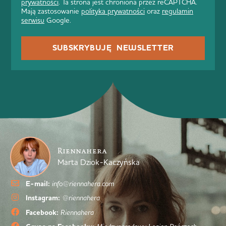
prywatności
. Ta strona jest chroniona przez reCAPTCHA.
Mają zastosowanie
polityka prywatności
oraz
regulamin
serwisu
Google.
SUBSKRYBUJĘ NEWSLETTER
Riennahera
Marta Dziok-Kaczyńska
E-mail:
info@riennahera.com
Instagram:
@riennahera
Facebook:
Riennahera