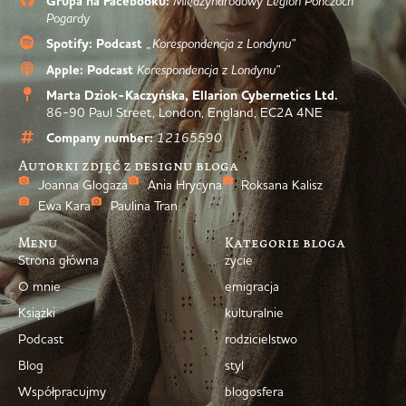
Grupa na Facebooku:
Międzynarodowy Legion Pończoch
Pogardy
Spotify: Podcast
„Korespondencja z Londynu”
Apple: Podcast
Korespondencja z Londynu”
Marta Dziok-Kaczyńska, Ellarion Cybernetics Ltd.
86-90 Paul Street, London, England, EC2A 4NE
Company number:
12165590
Autorki zdjęć z designu bloga
Joanna Glogaza
Ania Hrycyna
Roksana Kalisz
Ewa Kara
Paulina Tran
Menu
Kategorie bloga
Strona główna
życie
O mnie
emigracja
Książki
kulturalnie
Podcast
rodzicielstwo
Blog
styl
Współpracujmy
blogosfera