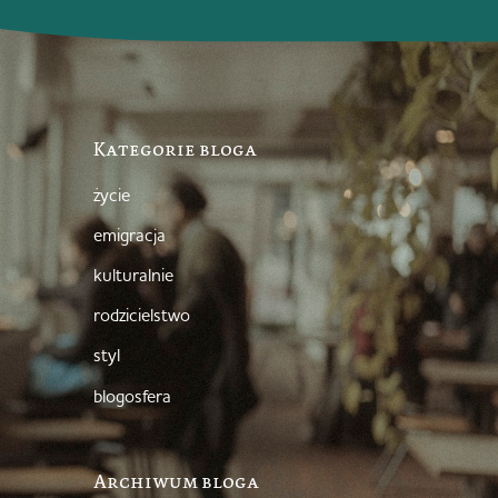
Kategorie bloga
życie
emigracja
kulturalnie
rodzicielstwo
styl
blogosfera
Archiwum bloga