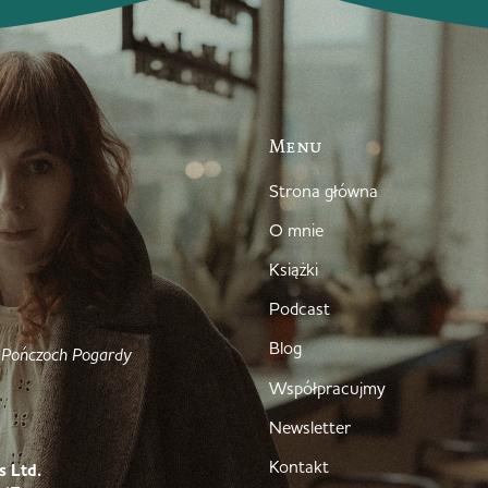
Menu
Strona główna
O mnie
Książki
Podcast
Blog
 Pończoch Pogardy
Współpracujmy
Newsletter
Kontakt
s Ltd.