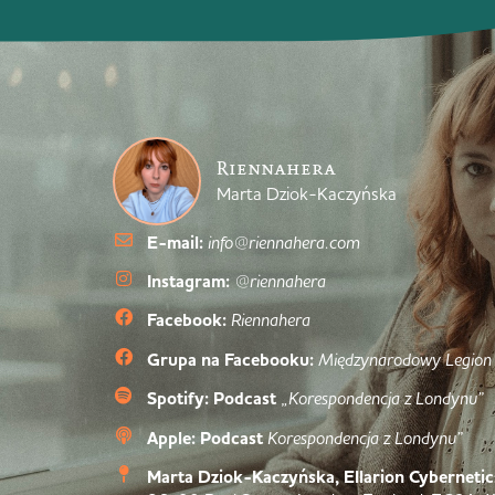
Riennahera
Marta Dziok-Kaczyńska
E-mail:
info@riennahera.com
Instagram:
@riennahera
Facebook:
Riennahera
Grupa na Facebooku:
Międzynarodowy Legion
Spotify: Podcast
„Korespondencja z Londynu”
Apple: Podcast
Korespondencja z Londynu”
Marta Dziok-Kaczyńska, Ellarion Cybernetic