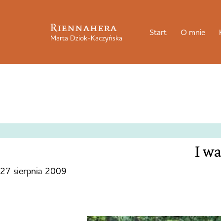
Riennahera
Start
O mnie
Marta Dziok-Kaczyńska
I wa
27 sierpnia 2009