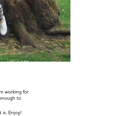
I am working for
l enough to
 is. Enjoy!