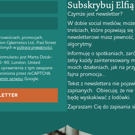
Subskrybuj Elfi
Czymże jest newsletter?
W dobie social mediów, może
treściach, które pojawiają się
newsletterowi masz pewność, 
 nowościach, promocjach,
ion Cybernetics Ltd., Paul Street
algorytmy.
ślonych w
polityce prywatności
.
Informuję o spotkaniach, zar
rmularzu jest Marta Dziok-
żeby każdy zainteresowany m
 86-90, London, United
moich działaniach, jak na pr
 uprawnienia z tym związane
 chroniona przez reCAPTCHA.
fajna promocja…
amin serwisu
Google.
Tekst z newslettera nie pojawi 
zapisanych. Obiecuję, że nie
LETTER
będę wyskakiwać z lodówki.
Zapraszam Cię do zapisania s