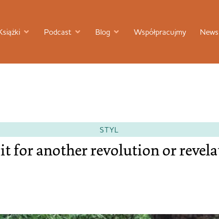
Książki
Podcast
Blog
Współpracujmy
Newsl
STYL
it for another revolution or revel