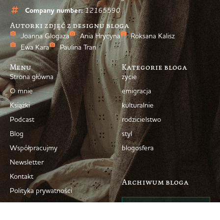
Company number:
12165590
Autorki zdjęć z designu bloga
Joanna Glogaza
Ania Hrycyna
Roksana Kalisz
Ewa Kara
Paulina Tran
Menu
Kategorie bloga
Strona główna
życie
O mnie
emigracja
Książki
kulturalnie
Podcast
rodzicielstwo
Blog
styl
Współpracujmy
blogosfera
Newsletter
Kontakt
Archiwum bloga
Polityka prywatności