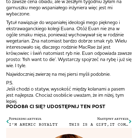
to zawsze cena obiadu, ale w zeszłym tygodniu żyłam na
garnuszku mego wspaniałego inżyniera więc jest mi
wybaczone.
Tytuł nawiązuje do wspaniałej ideologii mego pięknego i
ekstrawaganckiego kolegi Euana. Otóż Euan nie zna w
ogóle smaku mięsa, ponieważ wychowywał się w rodzinie
wegetarian. Zna natomiast bardzo dobrze smak ryb. Wielu
interesowało się, dlaczego rodzinie MacRae żal jest
krów,owiec i świń natomiast ryb nie. Euan odpowiada zawsze
prosto: 'fish want to die’. Wystarczy spojrzeć na rybę i już się
wie. I tyle.
Najwidoczniej zwierzę na mej piersi myśli podobnie.
P.S.
Jeśli chodzi o statyw, wysokość między kolanami a pasem
jest najlepsza. Chociaż osobiście uważam, że im niżej, tym
lepiej.
PODOBA CI SIĘ? UDOSTĘPNIJ TEN POST
Poprzedni artykuł
Następny artykuł
I’M ANEMIC ROYALTY
THIS IS A GIFT,IT COMES WITH A PRICE