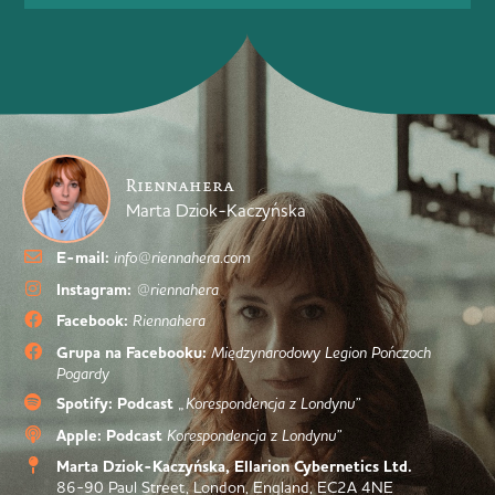
Riennahera
Marta Dziok-Kaczyńska
E-mail:
info@riennahera.com
Instagram:
@riennahera
Facebook:
Riennahera
Grupa na Facebooku:
Międzynarodowy Legion Pończoch
Pogardy
Spotify: Podcast
„Korespondencja z Londynu”
Apple: Podcast
Korespondencja z Londynu”
Marta Dziok-Kaczyńska, Ellarion Cybernetics Ltd.
86-90 Paul Street, London, England, EC2A 4NE