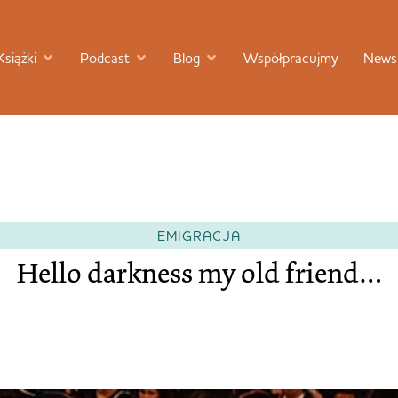
Książki
Podcast
Blog
Współpracujmy
Newsl
EMIGRACJA
Hello darkness my old friend…