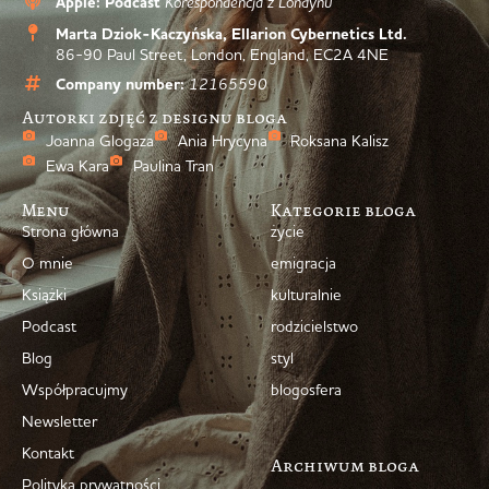
Apple: Podcast
Korespondencja z Londynu”
Marta Dziok-Kaczyńska, Ellarion Cybernetics Ltd.
86-90 Paul Street, London, England, EC2A 4NE
Company number:
12165590
Autorki zdjęć z designu bloga
Joanna Glogaza
Ania Hrycyna
Roksana Kalisz
Ewa Kara
Paulina Tran
Menu
Kategorie bloga
Strona główna
życie
O mnie
emigracja
Książki
kulturalnie
Podcast
rodzicielstwo
Blog
styl
Współpracujmy
blogosfera
Newsletter
Kontakt
Archiwum bloga
Polityka prywatności