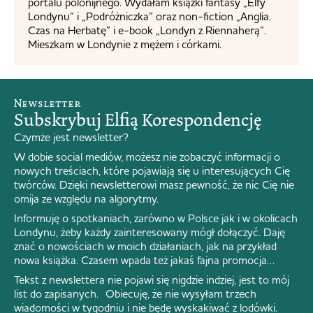
portalu polonijnego. Wydałam książki fantasy „Elfy
Londynu” i „Podróżniczka” oraz non-fiction „Anglia.
Czas na Herbatę” i e-book „Londyn z Riennaherą”.
Mieszkam w Londynie z mężem i córkami.
Newsletter
Subskrybuj Elfią Korespondencję
Czymże jest newsletter?
W dobie social mediów, możesz nie zobaczyć informacji o
nowych treściach, które pojawiają się u interesujących Cię
twórców. Dzięki newsletterowi masz pewność, że nic Cię nie
omija ze względu na algorytmy.
Informuję o spotkaniach, zarówno w Polsce jak i w okolicach
Londynu, żeby każdy zainteresowany mógł dołączyć. Daję
znać o nowościach w moich działaniach, jak na przykład
nowa książka. Czasem wpada też jakaś fajna promocja…
Tekst z newslettera nie pojawi się nigdzie indziej, jest to mój
list do zapisanych. Obiecuję, że nie wysyłam trzech
wiadomości w tygodniu i nie będę wyskakiwać z lodówki.