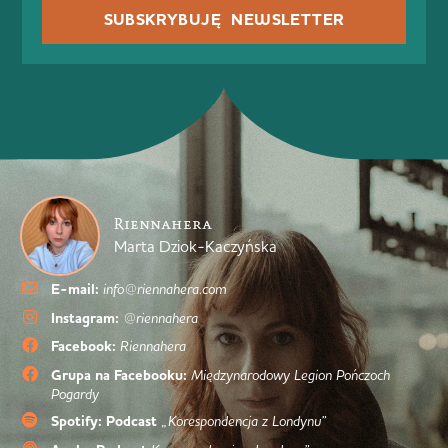
SUBSKRYBUJĘ NEWSLETTER
Riennahera
Marta Dziok-Kaczyńska
E-mail:
info@riennahera.com
Instagram:
@riennahera
Facebook:
Riennahera
Grupa na Facebooku:
Międzynarodowy Legion Pończoch
Pogardy
Spotify: Podcast
„Korespondencja z Londynu”