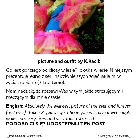
picture and outfit by K.Kacik
Co jest gorszego od idioty w lesie? Idiotka w lesie. Niniejszym
prezentuję jedno z serii najdziwniejszych zdjęć jakie mi w
życiu zrobiono (2 lata temu).
Mam nadzieję, że rozbawi Was w tym jakże stresującym i
męczącym dla mnie czasie.
English:
Absolutely the weirdest picture of me ever and forever
(and ever). Taken 2 years ago. I hope you will have a wee laugh
while I am very tired and very much stressed.
PODOBA CI SIĘ? UDOSTĘPNIJ TEN POST
Poprzedni artykuł
Następny artykuł