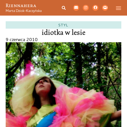
Riennahera
Marta Dziok-Kaczyńska
STYL
idiotka w lesie
9 czerwca 2010