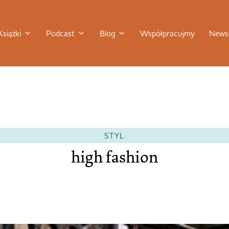
Książki
Podcast
Blog
Współpracujmy
Newsl
STYL
high fashion