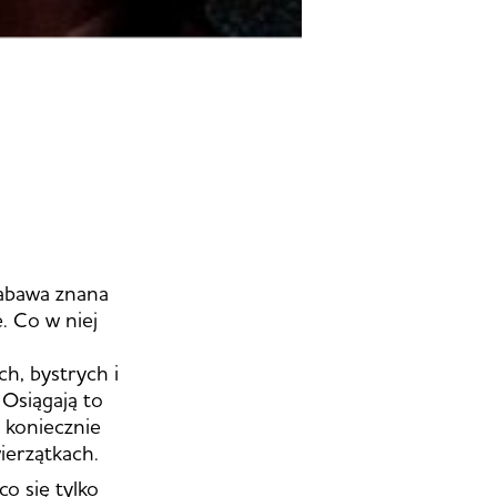
zabawa znana
e. Co w niej
h, bystrych i
 Osiągają to
 koniecznie
wierzątkach.
o się tylko