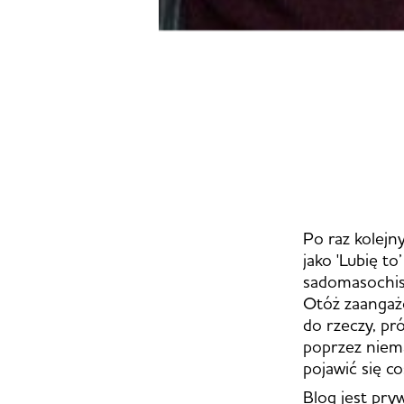
Po raz kolej
jako 'Lubię to
sadomasochist
Otóż zaangażo
do rzeczy, pr
poprzez niem
pojawić się co
Blog jest pry