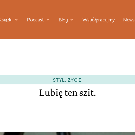
Książki
Podcast
Blog
Współpracujmy
Newsl
STYL
,
ŻYCIE
Lubię ten szit.