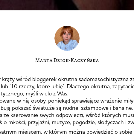
Marta Dziok-Kaczyńska
ny krąży wśród bloggerek okrutna sadomasochistyczna 
’ lub ’10 rzeczy, które lubię’. Dlaczego okrutna, zapytaci
ycznego, myśli wielu z Was.
wane w nią osoby, poniekąd sprawiające wrażenie miłyc
óbują pokazać światu,że są nudne, sztampowe i banalne.
alże kserowanie swych odpowiedzi, wśród których musi
ś o miłości, przyjaźni, muzyce, pogodzie, słodyczach i z
watnym miejscem, w którym można powiedzieć o sobie c