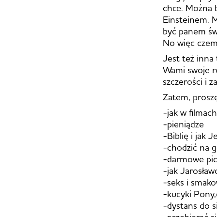
chce. Można 
Einsteinem. 
być panem świ
No więc czemu
Jest też inna
Wami swoje ro
szczerości i 
Zatem, proszę
-jak w filmach 
-pieniądze
-Biblię i jak
-chodzić na g
-darmowe pici
-jak Jarosław
-seks i smak
-kucyki Pony,
-dystans do s