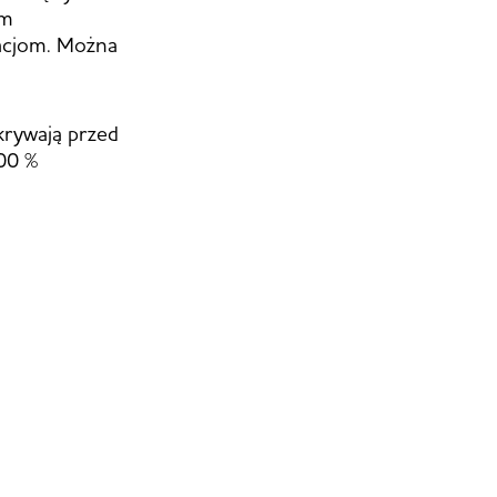
ym
racjom. Można
ukrywają przed
100 %