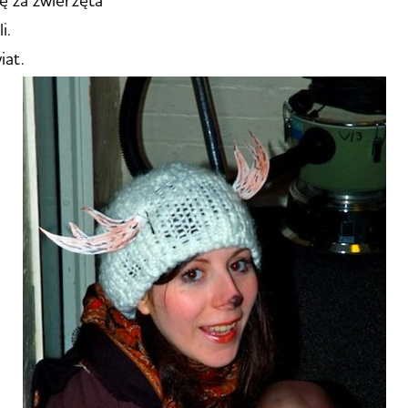
ię za zwierzęta
i.
iat.