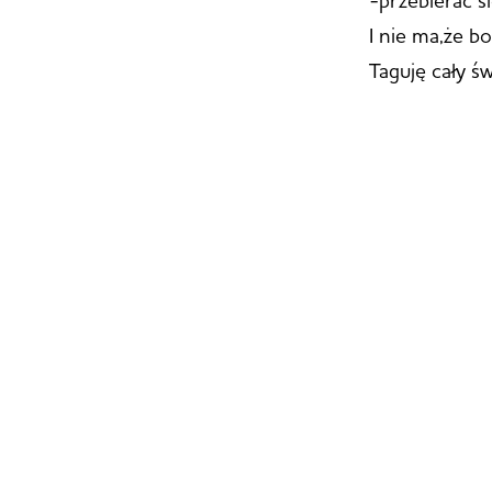
-przebierać s
I nie ma,że bol
Taguję cały św