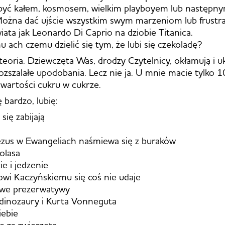
być kałem, kosmosem, wielkim playboyem lub następn
Można dać ujście wszystkim swym marzeniom lub frust
ata jak Leonardo Di Caprio na dziobie Titanica.
 ach czemu dzielić się tym, że lubi się czekoladę?
 teoria. Dziewczęta Was, drodzy Czytelnicy, okłamują i 
zszalałe upodobania. Lecz nie ja. U mnie macie tylko 
zawartości cukru w cukrze.
 bardzo, lubię:
się zabijają
 Jezus w Ewangeliach naśmiewa się z buraków
olasa
e i jedzenie
owi Kaczyńskiemu się coś nie udaje
owe prezerwatywy
dinozaury i Kurta Vonneguta
iebie