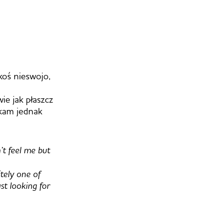
koś nieswojo,
ie jak płaszcz
ukam jednak
’t feel me but
itely one of
st looking for