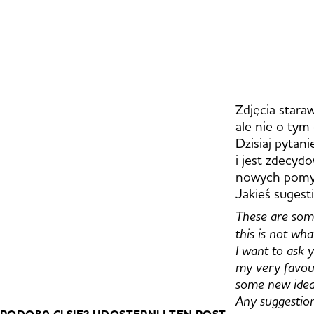
Zdjęcia stara
ale nie o tym 
Dzisiaj pytani
i jest zdecyd
nowych pomys
Jakieś sugest
These are some 
this is not wha
I want to ask 
my very favouri
some new ideas
Any suggestio