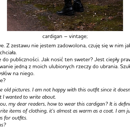
cardigan – vintage;
we. Z zestawu nie jestem zadowolona, czuję się w nim ja
chciała.
e do publiczności. Jak nosić ten sweter? Jest ciepły praw
owanie jedną z moich ulubionych rzeczy do ubrania. Sz
łów na niego.
ie?
old pictures. I am not happy with this outfit since it doesn
t I wanted to write about.
you, my dear readers, how to wear this cardigan? It is defin
te items of clothing, it’s almost as warm as a coat. I am ju
 for outfits.
ns?