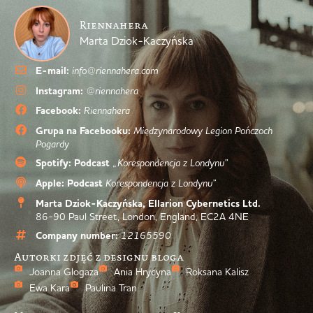
Riennahera
Marta Dziok-Kaczyńska
E-mail:
info@riennahera.com
Instagram:
@riennahera
Facebook:
Riennahera
Grupa na Facebooku:
Międzynarodowy Legion Pończoch
Pogardy
Spotify: Podcast
„Korespondencja z Londynu”
Apple: Podcast
Korespondencja z Londynu”
Marta Dziok-Kaczyńska, Ellarion Cybernetics Ltd.
86-90 Paul Street, London, England, EC2A 4NE
Company number:
12165590
Autorki zdjęć z designu bloga
Joanna Glogaza
Ania Hrycyna
Roksana Kalisz
Ewa Kara
Paulina Tran