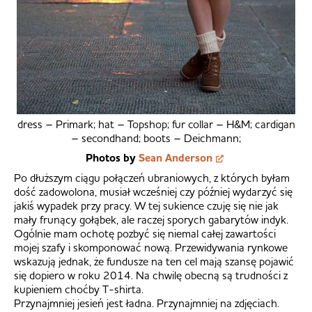
dress – Primark; hat – Topshop; fur collar – H&M; cardigan
– secondhand; boots – Deichmann;
Photos by
Sean Anderson
Po dłuższym ciągu połączeń ubraniowych, z których byłam
dość zadowolona, musiał wcześniej czy później wydarzyć się
jakiś wypadek przy pracy. W tej sukience czuję się nie jak
mały frunący gołąbek, ale raczej sporych gabarytów indyk.
Ogólnie mam ochotę pozbyć się niemal całej zawartości
mojej szafy i skomponować nową. Przewidywania rynkowe
wskazują jednak, że fundusze na ten cel mają szansę pojawić
się dopiero w roku 2014. Na chwilę obecną są trudności z
kupieniem choćby T-shirta.
Przynajmniej jesień jest ładna. Przynajmniej na zdjęciach.