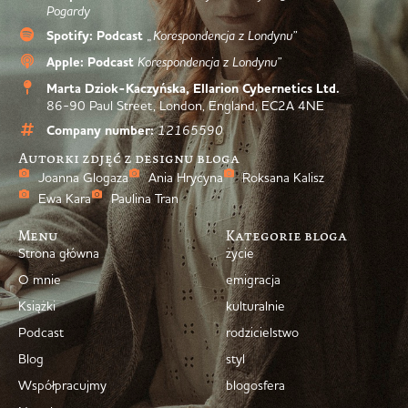
Pogardy
Spotify: Podcast
„Korespondencja z Londynu”
Apple: Podcast
Korespondencja z Londynu”
Marta Dziok-Kaczyńska, Ellarion Cybernetics Ltd.
86-90 Paul Street, London, England, EC2A 4NE
Company number:
12165590
Autorki zdjęć z designu bloga
Joanna Glogaza
Ania Hrycyna
Roksana Kalisz
Ewa Kara
Paulina Tran
Menu
Kategorie bloga
Strona główna
życie
O mnie
emigracja
Książki
kulturalnie
Podcast
rodzicielstwo
Blog
styl
Współpracujmy
blogosfera