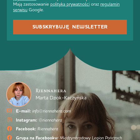
Mają zastosowanie
polityka prywatności
oraz
regulamin
serwisu
Google.
SUBSKRYBUJĘ NEWSLETTER
Riennahera
Marta Dziok-Kaczyńska
E-mail:
info@riennahera.com
Instagram:
@riennahera
Facebook:
Riennahera
Grupa na Facebooku:
Międzynarodowy Legion Pończoch