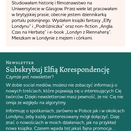
Studiowałam historię i filmoznawstwo na
Uniwersytecie w Glasgow. Przez wiele lat pracowałam
w brytyjskiej prasie, obecnie jestem dziennikarką
portalu polonijnego. Wydałam książki fantasy „Elfy
Londynu” i „Podróżniczka” oraz non-fiction „Anglia.
Czas na Herbatę” i e-book „Londyn z Riennaherą”.
Mieszkam w Londynie z mężem i córkami.
Newsletter
Subskrybuj Elfią Korespondencję
Czymże jest newsletter?
W dobie social mediów, możesz nie zobaczyć informacji o
nowych treściach, które pojawiają się u interesujących Cię
twórców. Dzięki newsletterowi masz pewność, że nic Cię nie
omija ze względu na algorytmy.
Informuję o spotkaniach, zarówno w Polsce jak i w okolicach
Londynu, żeby każdy zainteresowany mógł dołączyć. Daję
znać o nowościach w moich działaniach, jak na przykład
nowa książka. Czasem wpada też jakaś fajna promocja…