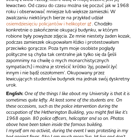
lewactwo. Od czasu do czasu można się poczuć jak w 1968
roku i obserwować mniejsze lub większe zamieszki. W
zwalczaniu niektórych bierze na przykład udział
osiemdziesięciu policjantów i helikopter
. Chodziło
konkretnie o zakończenie okupacji budynku, w którym
robione były powyższe zdjęcia. Ze mnie niestety żaden kozak,
podczas zamieszek okupowałam łóżko i protestowałam
przeciwko gorączce. Poza tym moje osobiste poglądy
polityczne są chyba tak centralne jak tylko się da (jeśli
zapomnimy na chwilę o mych monarchistycznych
sympatiach;) i można je streścić krótko 'żyj, pozwól żyć
innym i nie bądź oszołomem’. Okupowany przez
lewicujących studentów budynek ma jednak swój dyskretny
urok.
English:
One of the things I like about my University is that it is
sometimes quite lefty. At least some of the students are. On
these occasions, such as the police intervention during the
occupation of the Hetherington Building, you might feel like it’s
1968 again. 80 police officers, helicopter and so on. Photos
above have been taken inside the famous building.
I myself am no activist, during the event I was protesting in my
bed against fever. Also I am much more 'live, let live and don’t