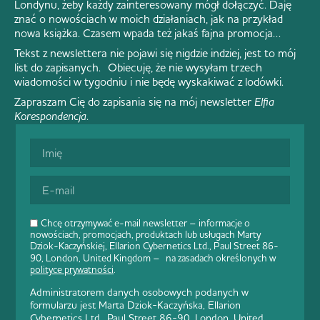
Londynu, żeby każdy zainteresowany mógł dołączyć. Daję
znać o nowościach w moich działaniach, jak na przykład
nowa książka. Czasem wpada też jakaś fajna promocja…
Tekst z newslettera nie pojawi się nigdzie indziej, jest to mój
list do zapisanych. Obiecuję, że nie wysyłam trzech
wiadomości w tygodniu i nie będę wyskakiwać z lodówki.
Zapraszam Cię do zapisania się na mój newsletter
Elfia
Korespondencja
.
Chcę otrzymywać e-mail newsletter – informacje o
nowościach, promocjach, produktach lub usługach Marty
Dziok-Kaczyńskiej, Ellarion Cybernetics Ltd., Paul Street 86-
90, London, United Kingdom – na zasadach określonych w
polityce prywatności
.
Administratorem danych osobowych podanych w
formularzu jest Marta Dziok-Kaczyńska, Ellarion
Cybernetics Ltd., Paul Street 86-90, London, United