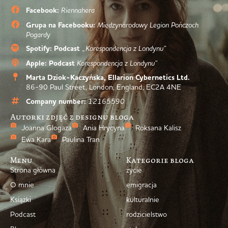
Facebook:
Riennahera
Grupa na Facebooku:
Międzynarodowy Legion Pończoch
Pogardy
Spotify: Podcast
„Korespondencja z Londynu”
Apple: Podcast
Korespondencja z Londynu”
Marta Dziok-Kaczyńska, Ellarion Cybernetics Ltd.
86-90 Paul Street, London, England, EC2A 4NE
Company number:
12165590
Autorki zdjęć z designu bloga
Joanna Glogaza
Ania Hrycyna
Roksana Kalisz
Ewa Kara
Paulina Tran
Menu
Kategorie bloga
Strona główna
życie
O mnie
emigracja
Książki
kulturalnie
Podcast
rodzicielstwo