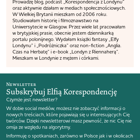
Prowadzę blog, podcast „Korespondencja z Londynu”
oraz aktywnie działam w mediach społecznościowych.
W Wielkiej Brytanii mieszkam od 2006 roku.
Studiowałam historię i filmoznawstwo na
Uniwersytecie w Glasgow. Przez wiele lat pracowałam
w brytyjskiej prasie, obecnie jestem dziennikarką
portalu polonijnego. Wydałam książki fantasy „Elfy
Londynu” i „Podróżniczka” oraz non-fiction „Anglia.
Czas na Herbatę” i e-book „Londyn z Riennaherą”.
Mieszkam w Londynie z mężem i córkami.
Newsletter
Subskrybuj Elfią Korespondencję
Czymże jest newsletter?
W dobie social mediów, możesz nie zobaczyć informacji o
nowych treściach, które pojawiają się u interesujących Cię
twórców. Dzięki newsletterowi masz pewność, że nic Cię nie
omija ze względu na algorytmy.
Informuję o spotkaniach, zarówno w Polsce jak i w okolicach