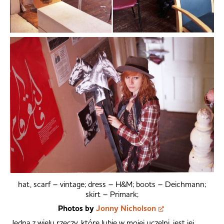
hat, scarf – vintage; dress – H&M; boots – Deichmann;
skirt – Primark;
Photos by
Jonny Nicholson
Jedną z wielu rzeczy, które lubię w mojej uczelni, jest jej