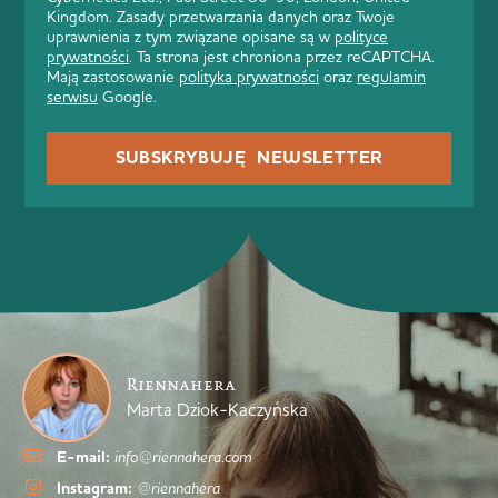
Kingdom. Zasady przetwarzania danych oraz Twoje
uprawnienia z tym związane opisane są w
polityce
prywatności
. Ta strona jest chroniona przez reCAPTCHA.
Mają zastosowanie
polityka prywatności
oraz
regulamin
serwisu
Google.
SUBSKRYBUJĘ NEWSLETTER
Riennahera
Marta Dziok-Kaczyńska
E-mail:
info@riennahera.com
Instagram:
@riennahera