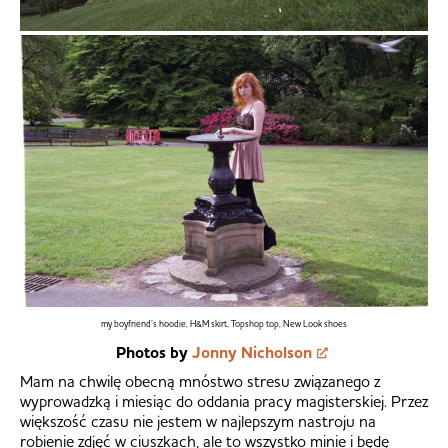
my boyfriend’s hoodie, H&M skirt, Topshop top, New Look shoes
Photos by
Jonny Nicholson
Mam na chwilę obecną mnóstwo stresu związanego z
wyprowadzką i miesiąc do oddania pracy magisterskiej. Przez
większość czasu nie jestem w najlepszym nastroju na
robienie zdjęć w ciuszkach, ale to wszystko minie i będę