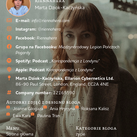
Riennahera
Marta Dziok-Kaczyńska
E-mail:
info@riennahera.com
Instagram:
@riennahera
Facebook:
Riennahera
Grupa na Facebooku:
Międzynarodowy Legion Pończoch
Pogardy
Spotify: Podcast
„Korespondencja z Londynu”
Apple: Podcast
Korespondencja z Londynu”
Marta Dziok-Kaczyńska, Ellarion Cybernetics Ltd.
86-90 Paul Street, London, England, EC2A 4NE
Company number:
12165590
Autorki zdjęć z designu bloga
Joanna Glogaza
Ania Hrycyna
Roksana Kalisz
Ewa Kara
Paulina Tran
Menu
Kategorie bloga
Strona główna
życie