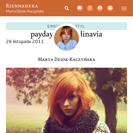
Riennahera
Marta Dziok-Kaczyńska
EMIGRACJA
,
STYL
payday in Scandinavia
26 listopada 2011
Marta Dziok-Kaczyńska