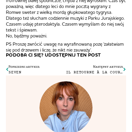
frufruwnej białej spódniczce, chyba z niej wyrosłam. Czas być
poważną, więc dlatego leci do mnie pocztą wygrany z
Romwe sweter z wielką mordą głupkowatego tygrysa.
Dlatego też słucham codziennie muzyki z Parku Jurajskiego.
Czasem udaję pterodaktyla. Czasem wymyślam do niej swój
tekst i śpiewam.
No, bądźmy poważni.
PS Proszę zwrócić uwagę na wyrafinowaną pozę 'załatwiam
się pod drzewem i liczę, że nikt nie zauważy’.
PODOBA CI SIĘ? UDOSTĘPNIJ TEN POST
Poprzedni artykuł
Następny artykuł
SEVEN
IL RETOURNE À LA COUR DE PHILIPPE LE BON