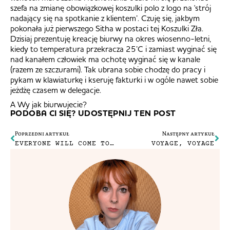
szefa na zmianę obowiązkowej koszulki polo z logo na 'strój
nadający się na spotkanie z klientem’. Czuję się, jakbym
pokonała już pierwszego Sitha w postaci tej Koszulki Zła.
Dzisiaj prezentuję kreację biurwy na okres wiosenno-letni,
kiedy to temperatura przekracza 25’C i zamiast wyginać się
nad kanałem człowiek ma ochotę wyginać się w kanale
(razem ze szczurami). Tak ubrana sobie chodzę do pracy i
pykam w klawiaturkę i kseruję fakturki i w ogóle nawet sobie
jeżdżę czasem w delegacje.
A Wy jak biurwujecie?
PODOBA CI SIĘ? UDOSTĘPNIJ TEN POST
Poprzedni artykuł
Następny artykuł
EVERYONE WILL COME TO MY FUNERAL TO MAKE SURE THAT I STAY DEAD
VOYAGE, VOYAGE