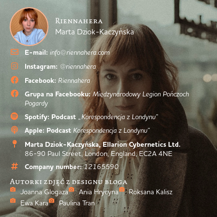
Riennahera
Marta Dziok-Kaczyńska
E-mail:
info@riennahera.com
Instagram:
@riennahera
Facebook:
Riennahera
Grupa na Facebooku:
Międzynarodowy Legion Pończoch
Pogardy
Spotify: Podcast
„Korespondencja z Londynu”
Apple: Podcast
Korespondencja z Londynu”
Marta Dziok-Kaczyńska, Ellarion Cybernetics Ltd.
86-90 Paul Street, London, England, EC2A 4NE
Company number:
12165590
Autorki zdjęć z designu bloga
Joanna Glogaza
Ania Hrycyna
Roksana Kalisz
Ewa Kara
Paulina Tran