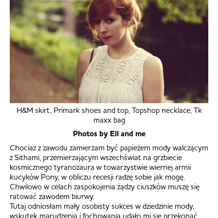
H&M skirt, Primark shoes and top, Topshop necklace, Tk
maxx bag
Photos by Ell and me
Chociaż z zawodu zamierzam być papieżem mody walczącym
z Sithami, przemierzającym wszechświat na grzbiecie
kosmicznego tyranozaura w towarzystwie wiernej armii
kucyków Pony, w obliczu recesji radzę sobie jak mogę.
Chwilowo w celach zaspokojenia żądzy ciuszków muszę się
ratować zawodem biurwy.
Tutaj odniosłam mały osobisty sukces w dziedzinie mody,
wskutek marudzenia i fochowania udało mi się przekonać