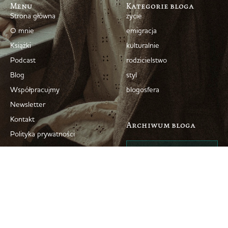
Menu
Kategorie bloga
Strona główna
życie
O mnie
emigracja
Książki
kulturalnie
Podcast
rodzicielstwo
Blog
styl
Współpracujmy
blogosfera
Newsletter
Kontakt
Archiwum bloga
Polityka prywatności
© 2008–2026 Marta Dziok-Kaczyńska
Projekt i wykonanie strony + troskliwa opieka
simplyyourself.pl