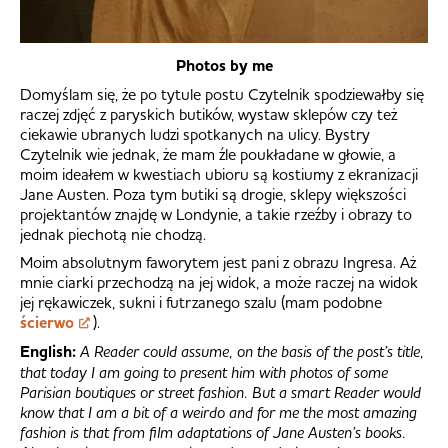
Photos by me
Domyślam się, że po tytule postu Czytelnik spodziewałby się
raczej zdjęć z paryskich butików, wystaw sklepów czy też
ciekawie ubranych ludzi spotkanych na ulicy. Bystry
Czytelnik wie jednak, że mam źle poukładane w głowie, a
moim ideałem w kwestiach ubioru są kostiumy z ekranizacji
Jane Austen. Poza tym butiki są drogie, sklepy większości
projektantów znajdę w Londynie, a takie rzeźby i obrazy to
jednak piechotą nie chodzą.
Moim absolutnym faworytem jest pani z obrazu Ingresa. Aż
mnie ciarki przechodzą na jej widok, a może raczej na widok
jej rękawiczek, sukni i futrzanego szalu (mam podobne
ścierwo
).
English:
A Reader could assume, on the basis of the post’s title,
that today I am going to present him with photos of some
Parisian boutiques or street fashion. But a smart Reader would
know that I am a bit of a weirdo and for me the most amazing
fashion is that from film adaptations of Jane Austen’s books.