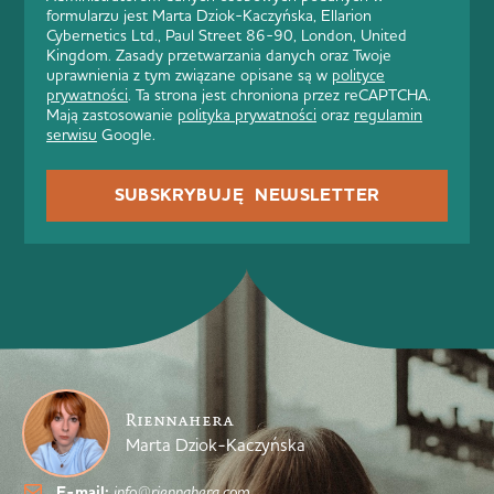
formularzu jest Marta Dziok-Kaczyńska, Ellarion
Cybernetics Ltd., Paul Street 86-90, London, United
Kingdom. Zasady przetwarzania danych oraz Twoje
uprawnienia z tym związane opisane są w
polityce
prywatności
. Ta strona jest chroniona przez reCAPTCHA.
Mają zastosowanie
polityka prywatności
oraz
regulamin
serwisu
Google.
SUBSKRYBUJĘ NEWSLETTER
Riennahera
Marta Dziok-Kaczyńska
E-mail:
info@riennahera.com