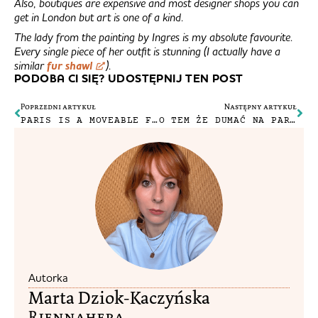
Also, boutiques are expensive and most designer shops you can
get in London but art is one of a kind.
The lady from the painting by Ingres is my absolute favourite.
Every single piece of her outfit is stunning (I actually have a
similar
fur shawl
).
PODOBA CI SIĘ? UDOSTĘPNIJ TEN POST
Poprzedni artykuł
Następny artykuł
PARIS IS A MOVEABLE FEAST
O TEM ŻE DUMAĆ NA PARYSKIM BRUKU
Autorka
Marta Dziok-Kaczyńska
Riennahera​