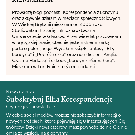
Prowadzę blog, podcast „Korespondencja z Londynu”
oraz aktywnie działam w mediach społecznościowych.
W Wielkiej Brytanii mieszkam od 2006 roku.
Studiowałam historię i filmoznawstwo na
Uniwersytecie w Glasgow. Przez wiele lat pracowałam
w brytyjskiej prasie, obecnie jestem dziennikarką
portalu polonijnego. Wydałam książki fantasy „Elfy
Londynu” i „Podróżniczka” oraz non-fiction „Anglia.
Czas na Herbatę” i e-book „Londyn z Riennaherą”.
Mieszkam w Londynie z mężem i córkami.
Newsletter
Subskrybuj Elfią Korespondencję
Czymże jest newsletter?
W dobie social mediów, możesz nie zobaczyć informacji o
nowych treściach, które pojawiają się u interesujących Cię
twórców. Dzięki newsletterowi masz pewność, że nic Cię nie
omija ze względu na algorytmy.