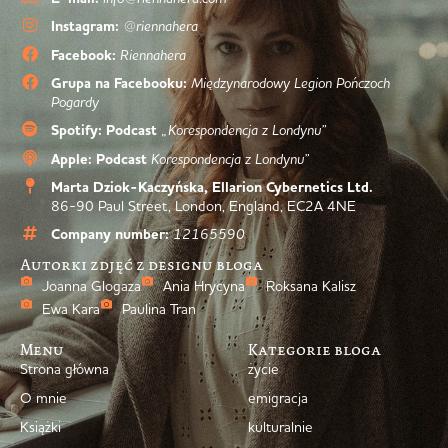
Instagram:
@riennahera
Facebook:
Riennahera
Grupa na Facebooku:
Międzynarodowy Legion Pończoch
Pogardy
Spotify: Podcast
„Korespondencja z Londynu”
Apple: Podcast
Korespondencja z Londynu”
Marta Dziok-Kaczyńska, Ellarion Cybernetics Ltd.
86-90 Paul Street, London, England, EC2A 4NE
Company number:
12165590
Autorki zdjęć z designu bloga
Joanna Glogaza
Ania Hrycyna
Roksana Kalisz
Ewa Kara
Paulina Tran
Menu
Kategorie bloga
Strona główna
życie
O mnie
emigracja
Książki
kulturalnie