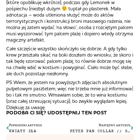
(które opublikuję wkrótce), podczas gdy Lemonek w
pośpiechu (niezbyt dużym
tuptał po plasterek. Mała
adnotacja – woda utleniona służyć może do aktów
terrorystycznych i konstrukcji broni masowego rażenia, nie
można jej zatem wydać 'na słowo’, osoba z rozciętym palcem
musi wyszorować tym palcem plażę i dopiero wtedy otrzyma
magiczny artefakt.
Całe szczęście wszystko skończyło się dobrze. A gdy tylko
krew przeształa sikać na boki doszłam do wniosku, że skoro i
tak będę szorować palcem plażę, to równie dobrze mogę się
na chwilę wbić w kostium i powyginać. Ciało może być słabe,
ale duch pozostaje niezłomny.
PS Wiem, że jestem na powyższych zdjęciach absolutnym
pulpetowym pasztetem, więc nie trzeba mnie już informować
bo i tak mi smutno. Wmawiam sobie, że to wina kostiumu
(oraz całej stresującej sytuacji), bo zwykle wyglądam lepiej.
Dziękuję za uwagę.
PODOBA CI SIĘ? UDOSTĘPNIJ TEN POST
Poprzedni artykuł
Następny artykuł
KWIATY ZŁA
PETER PAN COLLAR // STRÓJ DO OGLĄDANIA ANNY KARENINY