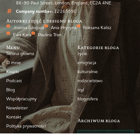
86-90 Paul Street, London, England, EC2A 4NE
Company number:
12165590
Autorki zdjęć z designu bloga
Joanna Glogaza
Ania Hrycyna
Roksana Kalisz
Ewa Kara
Paulina Tran
Menu
Kategorie bloga
Strona główna
życie
O mnie
emigracja
Książki
kulturalnie
Podcast
rodzicielstwo
Blog
styl
Współpracujmy
blogosfera
Newsletter
Kontakt
Archiwum bloga
Polityka prywatności