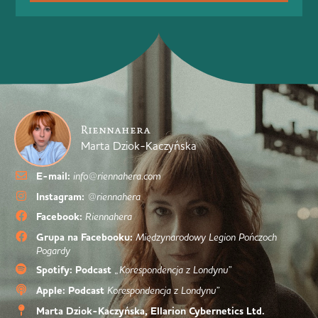
Riennahera
Marta Dziok-Kaczyńska
E-mail:
info@riennahera.com
Instagram:
@riennahera
Facebook:
Riennahera
Grupa na Facebooku:
Międzynarodowy Legion Pończoch
Pogardy
Spotify: Podcast
„Korespondencja z Londynu”
Apple: Podcast
Korespondencja z Londynu”
Marta Dziok-Kaczyńska, Ellarion Cybernetics Ltd.