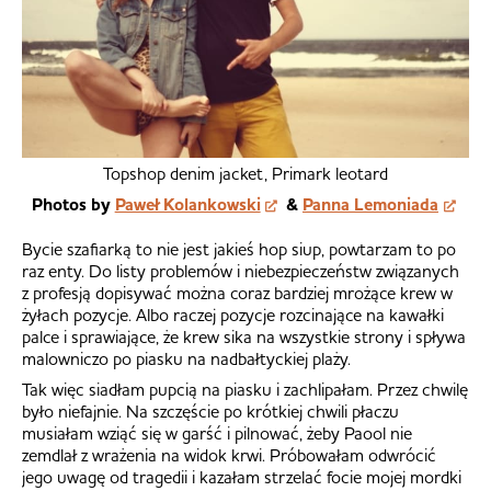
Topshop denim jacket, Primark leotard
Photos by
Paweł Kolankowski
&
Panna Lemoniada
Bycie szafiarką to nie jest jakieś hop siup, powtarzam to po
raz enty. Do listy problemów i niebezpieczeństw związanych
z profesją dopisywać można coraz bardziej mrożące krew w
żyłach pozycje. Albo raczej pozycje rozcinające na kawałki
palce i sprawiające, że krew sika na wszystkie strony i spływa
malowniczo po piasku na nadbałtyckiej plaży.
Tak więc siadłam pupcią na piasku i zachlipałam. Przez chwilę
było niefajnie. Na szczęście po krótkiej chwili płaczu
musiałam wziąć się w garść i pilnować, żeby Paool nie
zemdlał z wrażenia na widok krwi. Próbowałam odwrócić
jego uwagę od tragedii i kazałam strzelać focie mojej mordki