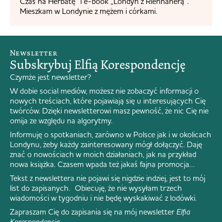
Czas na Herbatę” i e-book „Londyn z Riennaherą”.
Mieszkam w Londynie z mężem i córkami.
Newsletter
Subskrybuj Elfią Korespondencję
Czymże jest newsletter?
W dobie social mediów, możesz nie zobaczyć informacji o
nowych treściach, które pojawiają się u interesujących Cię
twórców. Dzięki newsletterowi masz pewność, że nic Cię nie
omija ze względu na algorytmy.
Informuję o spotkaniach, zarówno w Polsce jak i w okolicach
Londynu, żeby każdy zainteresowany mógł dołączyć. Daję
znać o nowościach w moich działaniach, jak na przykład
nowa książka. Czasem wpada też jakaś fajna promocja…
Tekst z newslettera nie pojawi się nigdzie indziej, jest to mój
list do zapisanych. Obiecuję, że nie wysyłam trzech
wiadomości w tygodniu i nie będę wyskakiwać z lodówki.
Zapraszam Cię do zapisania się na mój newsletter
Elfia
Korespondencja
.