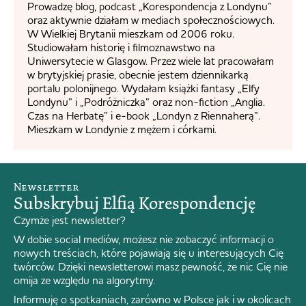
Prowadzę blog, podcast „Korespondencja z Londynu”
oraz aktywnie działam w mediach społecznościowych.
W Wielkiej Brytanii mieszkam od 2006 roku.
Studiowałam historię i filmoznawstwo na
Uniwersytecie w Glasgow. Przez wiele lat pracowałam
w brytyjskiej prasie, obecnie jestem dziennikarką
portalu polonijnego. Wydałam książki fantasy „Elfy
Londynu” i „Podróżniczka” oraz non-fiction „Anglia.
Czas na Herbatę” i e-book „Londyn z Riennaherą”.
Mieszkam w Londynie z mężem i córkami.
Newsletter
Subskrybuj Elfią Korespondencję
Czymże jest newsletter?
W dobie social mediów, możesz nie zobaczyć informacji o
nowych treściach, które pojawiają się u interesujących Cię
twórców. Dzięki newsletterowi masz pewność, że nic Cię nie
omija ze względu na algorytmy.
Informuję o spotkaniach, zarówno w Polsce jak i w okolicach