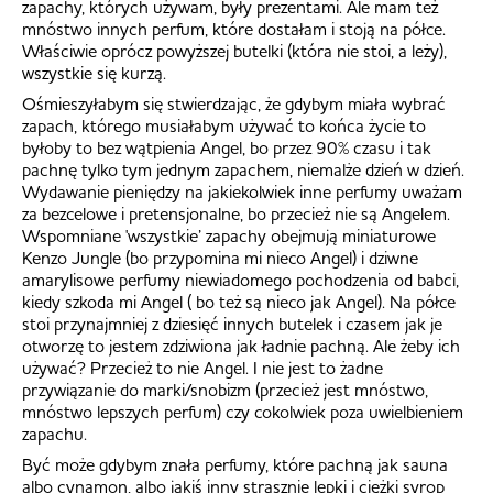
zapachy, których używam, były prezentami. Ale mam też
mnóstwo innych perfum, które dostałam i stoją na półce.
Właściwie oprócz powyższej butelki (która nie stoi, a leży),
wszystkie się kurzą.
Ośmieszyłabym się stwierdzając, że gdybym miała wybrać
zapach, którego musiałabym używać to końca życie to
byłoby to bez wątpienia Angel, bo przez 90% czasu i tak
pachnę tylko tym jednym zapachem, niemalże dzień w dzień.
Wydawanie pieniędzy na jakiekolwiek inne perfumy uważam
za bezcelowe i pretensjonalne, bo przecież nie są Angelem.
Wspomniane 'wszystkie’ zapachy obejmują miniaturowe
Kenzo Jungle (bo przypomina mi nieco Angel) i dziwne
amarylisowe perfumy niewiadomego pochodzenia od babci,
kiedy szkoda mi Angel ( bo też są nieco jak Angel). Na półce
stoi przynajmniej z dziesięć innych butelek i czasem jak je
otworzę to jestem zdziwiona jak ładnie pachną. Ale żeby ich
używać? Przecież to nie Angel. I nie jest to żadne
przywiązanie do marki/snobizm (przecież jest mnóstwo,
mnóstwo lepszych perfum) czy cokolwiek poza uwielbieniem
zapachu.
Być może gdybym znała perfumy, które pachną jak sauna
albo cynamon, albo jakiś inny strasznie lepki i ciężki syrop