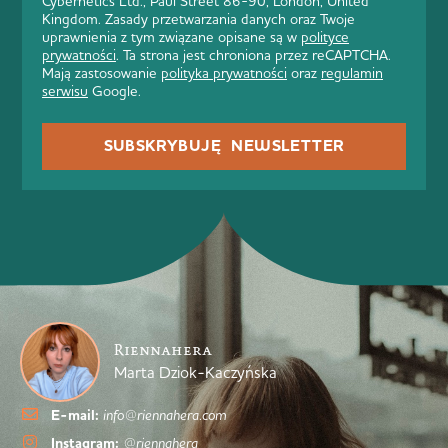
Cybernetics Ltd., Paul Street 86-90, London, United
Kingdom. Zasady przetwarzania danych oraz Twoje
uprawnienia z tym związane opisane są w
polityce
prywatności
. Ta strona jest chroniona przez reCAPTCHA.
Mają zastosowanie
polityka prywatności
oraz
regulamin
serwisu
Google.
SUBSKRYBUJĘ NEWSLETTER
Riennahera
Marta Dziok-Kaczyńska
E-mail:
info@riennahera.com
Instagram:
@riennahera