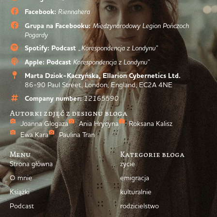
Facebook:
Riennahera
Grupa na Facebooku:
Międzynarodowy Legion Pończoch
Pogardy
Spotify: Podcast
„Korespondencja z Londynu”
Apple: Podcast
Korespondencja z Londynu”
Marta Dziok-Kaczyńska, Ellarion Cybernetics Ltd.
86-90 Paul Street, London, England, EC2A 4NE
Company number:
12165590
Autorki zdjęć z designu bloga
Joanna Glogaza
Ania Hrycyna
Roksana Kalisz
Ewa Kara
Paulina Tran
Menu
Kategorie bloga
Strona główna
życie
O mnie
emigracja
Książki
kulturalnie
Podcast
rodzicielstwo