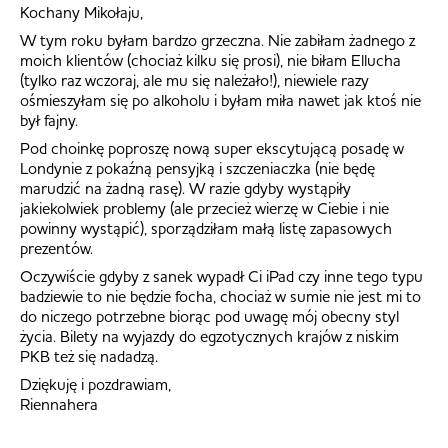
Kochany Mikołaju,
W tym roku byłam bardzo grzeczna. Nie zabiłam żadnego z
moich klientów (chociaż kilku się prosi), nie biłam Ellucha
(tylko raz wczoraj, ale mu się należało!), niewiele razy
ośmieszyłam się po alkoholu i byłam miła nawet jak ktoś nie
był fajny.
Pod choinkę poproszę nową super ekscytującą posadę w
Londynie z pokaźną pensyjką i szczeniaczka (nie będę
marudzić na żadną rasę). W razie gdyby wystąpiły
jakiekolwiek problemy (ale przecież wierzę w Ciebie i nie
powinny wystąpić), sporządziłam małą listę zapasowych
prezentów.
Oczywiście gdyby z sanek wypadł Ci iPad czy inne tego typu
badziewie to nie będzie focha, chociaż w sumie nie jest mi to
do niczego potrzebne biorąc pod uwagę mój obecny styl
życia. Bilety na wyjazdy do egzotycznych krajów z niskim
PKB też się nadadzą.
Dziękuję i pozdrawiam,
Riennahera