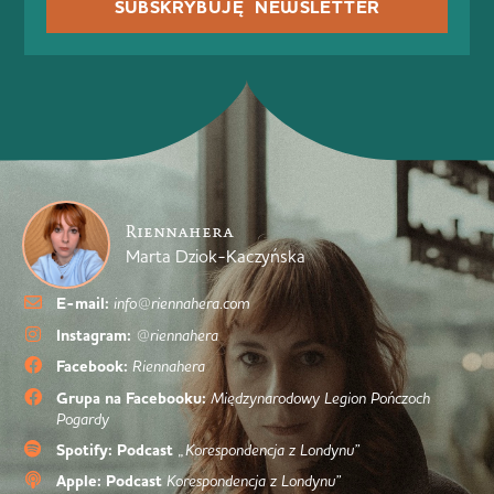
SUBSKRYBUJĘ NEWSLETTER
Riennahera
Marta Dziok-Kaczyńska
E-mail:
info@riennahera.com
Instagram:
@riennahera
Facebook:
Riennahera
Grupa na Facebooku:
Międzynarodowy Legion Pończoch
Pogardy
Spotify: Podcast
„Korespondencja z Londynu”
Apple: Podcast
Korespondencja z Londynu”