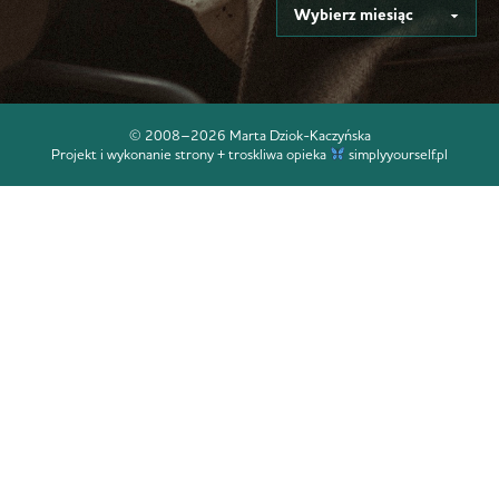
© 2008–2026 Marta Dziok-Kaczyńska
Projekt i wykonanie strony + troskliwa opieka
simplyyourself.pl