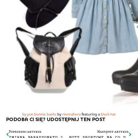
by yon bonnie banks
by
riennahera
featuring a
black hat
PODOBA CI SIĘ? UDOSTĘPNIJ TEN POST
Poprzedni artykuł
Następny artykuł
ZMIANA PARADYGMATU 2 – WEŁNIANA CZAPKA
BUTY SPORTOWE NA CO DZIEŃ