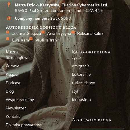
Marta Dziok-Kaczyńska, Ellarion Cybernetics Ltd.
86-90 Paul Street, London, England, EC2A 4NE
Company number:
12165590
Autorki zdjęć z designu bloga
Joanna Glogaza
Ania Hrycyna
Roksana Kalisz
Ewa Kara
Paulina Tran
Menu
Kategorie bloga
Strona główna
życie
O mnie
emigracja
Książki
kulturalnie
Podcast
rodzicielstwo
Blog
styl
Współpracujmy
blogosfera
Newsletter
Kontakt
Archiwum bloga
Polityka prywatności