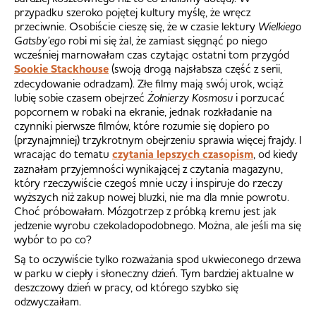
przypadku szeroko pojętej kultury myślę, że wręcz
przeciwnie. Osobiście cieszę się, że w czasie lektury
Wielkiego
Gatsby’ego
robi mi się żal, że zamiast sięgnąć po niego
wcześniej marnowałam czas czytając ostatni tom przygód
Sookie Stackhouse
(swoją drogą najsłabsza część z serii,
zdecydowanie odradzam). Złe filmy mają swój urok, wciąż
lubię sobie czasem obejrzeć
Żołnierzy Kosmosu
i porzucać
popcornem w robaki na ekranie, jednak rozkładanie na
czynniki pierwsze filmów, które rozumie się dopiero po
(przynajmniej) trzykrotnym obejrzeniu sprawia więcej frajdy. I
wracając do tematu
czytania lepszych czasopism
, od kiedy
zaznałam przyjemności wynikającej z czytania magazynu,
który rzeczywiście czegoś mnie uczy i inspiruje do rzeczy
wyższych niż zakup nowej bluzki, nie ma dla mnie powrotu.
Choć próbowałam. Mózgotrzep z próbką kremu jest jak
jedzenie wyrobu czekoladopodobnego. Można, ale jeśli ma się
wybór to po co?
Są to oczywiście tylko rozważania spod ukwieconego drzewa
w parku w ciepły i słoneczny dzień. Tym bardziej aktualne w
deszczowy dzień w pracy, od którego szybko się
odzwyczaiłam.