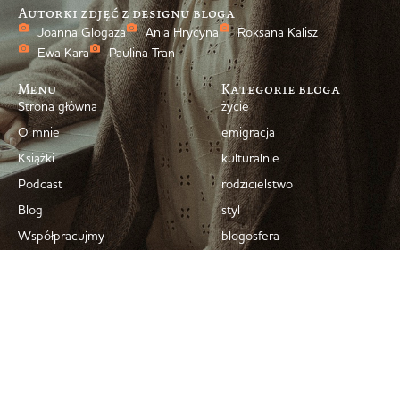
Autorki zdjęć z designu bloga
Joanna Glogaza
Ania Hrycyna
Roksana Kalisz
Ewa Kara
Paulina Tran
Menu
Kategorie bloga
Strona główna
życie
O mnie
emigracja
Książki
kulturalnie
Podcast
rodzicielstwo
Blog
styl
Współpracujmy
blogosfera
Newsletter
Kontakt
Archiwum bloga
Polityka prywatności