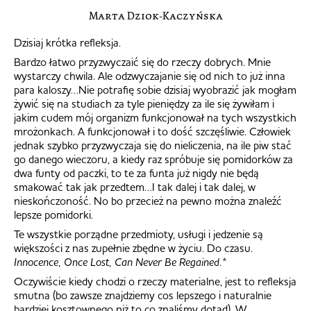
Marta Dziok-Kaczyńska
Dzisiaj krótka refleksja.
Bardzo łatwo przyzwyczaić się do rzeczy dobrych. Mnie
wystarczy chwila. Ale odzwyczajanie się od nich to już inna
para kaloszy…Nie potrafię sobie dzisiaj wyobrazić jak mogłam
żywić się na studiach za tyle pieniędzy za ile się żywiłam i
jakim cudem mój organizm funkcjonował na tych wszystkich
mrożonkach. A funkcjonował i to dość szczęśliwie. Człowiek
jednak szybko przyzwyczaja się do nieliczenia, na ile piw stać
go danego wieczoru, a kiedy raz spróbuje się pomidorków za
dwa funty od paczki, to te za funta już nigdy nie będą
smakować tak jak przedtem…I tak dalej i tak dalej, w
nieskończoność. No bo przecież na pewno można znaleźć
lepsze pomidorki.
Te wszystkie porządne przedmioty, usługi i jedzenie są
większości z nas zupełnie zbędne w życiu. Do czasu.
Innocence, Once Lost, Can Never Be Regained.
*
Oczywiście kiedy chodzi o rzeczy materialne, jest to refleksja
smutna (bo zawsze znajdziemy cos lepszego i naturalnie
bardziej kosztownego niż to co znaliśmy dotąd). W