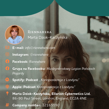
Riennahera
Marta Dziok-Kaczyńska
E-mail:
info@riennahera.com
Instagram:
@riennahera
Facebook:
Riennahera
Grupa na Facebooku:
Międzynarodowy Legion Pończoch
Pogardy
Spotify: Podcast
„Korespondencja z Londynu”
Apple: Podcast
Korespondencja z Londynu”
Marta Dziok-Kaczyńska, Ellarion Cybernetics Ltd.
86-90 Paul Street, London, England, EC2A 4NE
Company number:
12165590