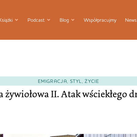
Książki
Podcast
Blog
Współpracujmy
Newsl
EMIGRACJA
,
STYL
,
ŻYCIE
a żywiołowa II. Atak wściekłego d