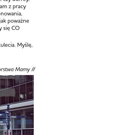
łam z pracy
onowania,
 jak poważne
zy się CO
lecia. Myślę,
torstwa Mamy //