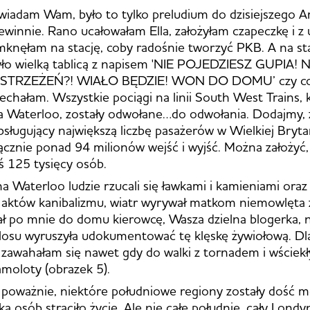
wiadam Wam, było to tylko preludium do dzisiejszego 
iewinnie. Rano ucałowałam Ella, założyłam czapeczkę i 
knęłam na stację, coby radośnie tworzyć PKB. A na sta
ło wielką tablicą z napisem 'NIE POJEDZIESZ GUPIA! N
STRZEŻEŃ?! WIAŁO BĘDZIE! WON DO DOMU’ czy co
ojechałam. Wszystkie pociągi na linii South West Trains,
na Waterloo, zostały odwołane…do odwołania. Dodajmy,
sługujący największą liczbę pasażerów w Wielkiej Brytan
łącznie ponad 94 milionów wejść i wyjść. Można założyć,
eś 125 tysięcy osób.
a Waterloo ludzie rzucali się ławkami i kamieniami oraz
 aktów kanibalizmu, wiatr wyrywał matkom niemowlęta 
ał po mnie do domu kierowcę, Wasza dzielna blogerka, 
 losu wyruszyła udokumentować tę klęskę żywiołową. D
 zawahałam się nawet gdy do walki z tornadem i wściek
amoloty (obrazek 5).
j poważnie, niektóre południowe regiony zostały dość 
lka osób straciło życie. Ale nie całe południe, cały Londy