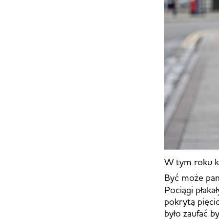
W tym roku ko
Być może pam
Pociągi płakał
pokrytą pięc
było zaufać by