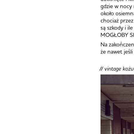
gdzie w nocy 
około osiemna
chociaż przez
są szkody i i
MOGŁOBY SIĘ
Na zakończeni
że nawet jeśl
// vintage koż