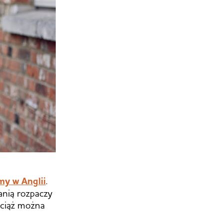
my w Anglii
.
łanią rozpaczy
wciąż można