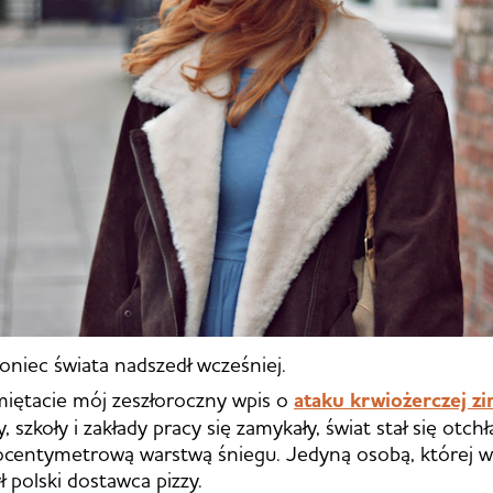
niec świata nadszedł wcześniej.
iętacie mój zeszłoroczny wpis o
ataku krwiożerczej zi
y, szkoły i zakłady pracy się zamykały, świat stał się otch
iocentymetrową warstwą śniegu. Jedyną osobą, której 
ł polski dostawca pizzy.