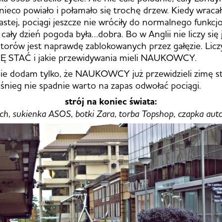
nieco powiało i połamało się trochę drzew. Kiedy wraca
stej, pociągi jeszcze nie wróciły do normalnego funkcj
 cały dzień pogoda była…dobra. Bo w Anglii nie liczy się
le torów jest naprawdę zablokowanych przez gałęzie. Lic
 STAĆ i jakie przewidywania mieli NAUKOWCY.
e dodam tylko, że NAUKOWCY już przewidzieli zimę stu
i śnieg nie spadnie warto na zapas odwołać pociągi.
strój na koniec świata:
uch, sukienka ASOS, botki Zara, torba Topshop, czapka au