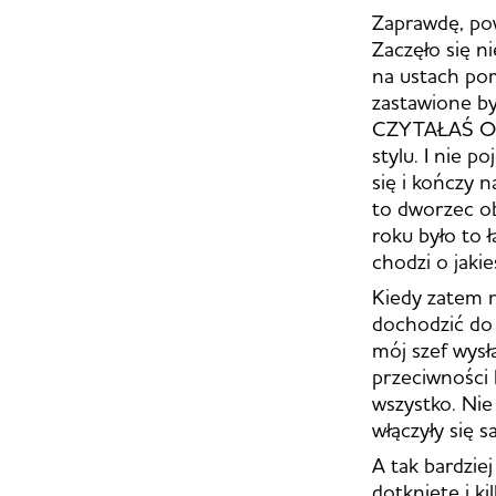
Zaprawdę, po
Zaczęło się n
na ustach pom
zastawione by
CZYTAŁAŚ O
stylu. I nie p
się i kończy 
to dworzec ob
roku było to 
chodzi o jaki
Kiedy zatem n
dochodzić do
mój szef wysł
przeciwności
wszystko. Nie
włączyły się s
A tak bardzie
dotknięte i ki