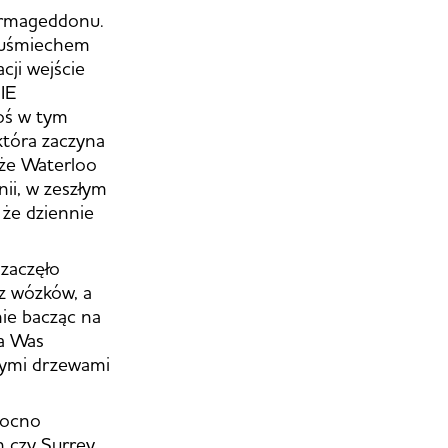
Armageddonu.
z uśmiechem
cji wejście
IE
ś w tym
 która zaczyna
 że Waterloo
ii, w zeszłym
 że dziennie
 zaczęło
z wózków, a
nie bacząc na
la Was
łymi drzewami
mocno
n czy Surrey,