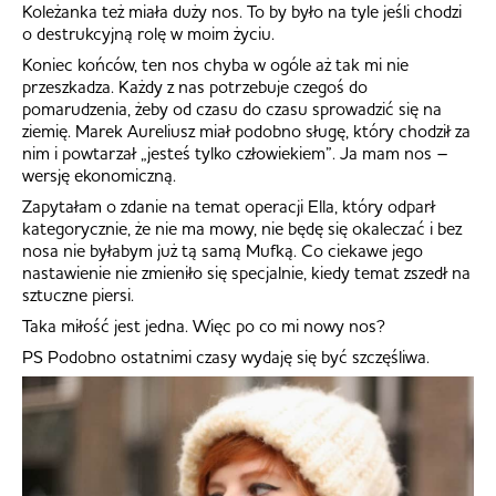
Koleżanka też miała duży nos. To by było na tyle jeśli chodzi
o destrukcyjną rolę w moim życiu.
Koniec końców, ten nos chyba w ogóle aż tak mi nie
przeszkadza. Każdy z nas potrzebuje czegoś do
pomarudzenia, żeby od czasu do czasu sprowadzić się na
ziemię. Marek Aureliusz miał podobno sługę, który chodził za
nim i powtarzał „jesteś tylko człowiekiem”. Ja mam nos –
wersję ekonomiczną.
Zapytałam o zdanie na temat operacji Ella, który odparł
kategorycznie, że nie ma mowy, nie będę się okaleczać i bez
nosa nie byłabym już tą samą Mufką. Co ciekawe jego
nastawienie nie zmieniło się specjalnie, kiedy temat zszedł na
sztuczne piersi.
Taka miłość jest jedna. Więc po co mi nowy nos?
PS Podobno ostatnimi czasy wydaję się być szczęśliwa.