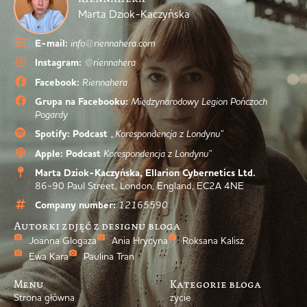
Marta Dziok-Kaczyńska
E-mail:
info@riennahera.com
Instagram:
@riennahera
Facebook:
Riennahera
Grupa na Facebooku:
Międzynarodowy Legion Pończoch
Pogardy
Spotify: Podcast
„Korespondencja z Londynu”
Apple: Podcast
Korespondencja z Londynu”
Marta Dziok-Kaczyńska, Ellarion Cybernetics Ltd.
86-90 Paul Street, London, England, EC2A 4NE
Company number:
12165590
Autorki zdjęć z designu bloga
Joanna Glogaza
Ania Hrycyna
Roksana Kalisz
Ewa Kara
Paulina Tran
Menu
Kategorie bloga
Strona główna
życie