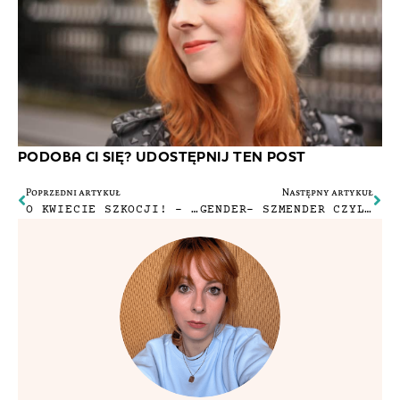
PODOBA CI SIĘ? UDOSTĘPNIJ TEN POST
Poprzedni artykuł
Następny artykuł
O KWIECIE SZKOCJI! – POWRÓT SPÓDNICY W KRATĘ
GENDER- SZMENDER CZYLI CZYM JEST TRADYCYJNA KOBIECOŚĆ