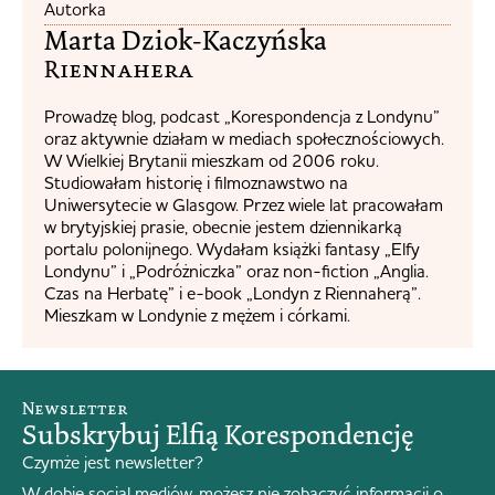
Autorka
Marta Dziok-Kaczyńska
Riennahera​
Prowadzę blog, podcast „Korespondencja z Londynu”
oraz aktywnie działam w mediach społecznościowych.
W Wielkiej Brytanii mieszkam od 2006 roku.
Studiowałam historię i filmoznawstwo na
Uniwersytecie w Glasgow. Przez wiele lat pracowałam
w brytyjskiej prasie, obecnie jestem dziennikarką
portalu polonijnego. Wydałam książki fantasy „Elfy
Londynu” i „Podróżniczka” oraz non-fiction „Anglia.
Czas na Herbatę” i e-book „Londyn z Riennaherą”.
Mieszkam w Londynie z mężem i córkami.
Newsletter
Subskrybuj Elfią Korespondencję
Czymże jest newsletter?
W dobie social mediów, możesz nie zobaczyć informacji o