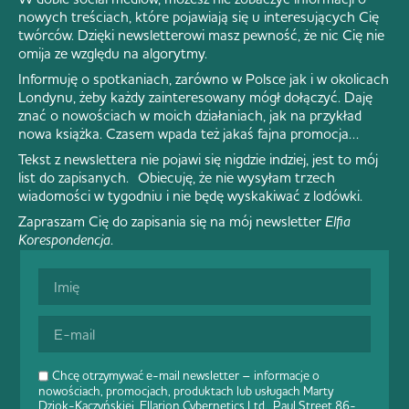
nowych treściach, które pojawiają się u interesujących Cię
twórców. Dzięki newsletterowi masz pewność, że nic Cię nie
omija ze względu na algorytmy.
Informuję o spotkaniach, zarówno w Polsce jak i w okolicach
Londynu, żeby każdy zainteresowany mógł dołączyć. Daję
znać o nowościach w moich działaniach, jak na przykład
nowa książka. Czasem wpada też jakaś fajna promocja…
Tekst z newslettera nie pojawi się nigdzie indziej, jest to mój
list do zapisanych. Obiecuję, że nie wysyłam trzech
wiadomości w tygodniu i nie będę wyskakiwać z lodówki.
Zapraszam Cię do zapisania się na mój newsletter
Elfia
Korespondencja
.
Chcę otrzymywać e-mail newsletter – informacje o
nowościach, promocjach, produktach lub usługach Marty
Dziok-Kaczyńskiej, Ellarion Cybernetics Ltd., Paul Street 86-