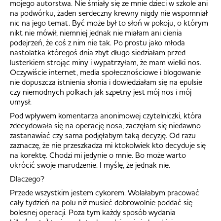
mojego autorstwa. Nie śmiały się ze mnie dzieci w szkole ani
na podwórku, żaden serdeczny krewny nigdy nie wspomniał
nic na jego temat. Być może był to słoń w pokoju, o którym
nikt nie mówił, niemniej jednak nie miałam ani cienia
podejrzeń, że coś z nim nie tak. Po prostu jako młoda
nastolatka któregoś dnia zbyt długo siedziałam przed
lusterkiem strojąc miny i wypatrzyłam, że mam wielki nos.
Oczywiście internet, media społecznościowe i blogowanie
nie dopuszcza istnienia słonia i dowiedziałam się na epulsie
czy niemodnych polkach jak szpetny jest mój nos i mój
umysł.
Pod wpływem komentarza anonimowej czytelniczki, która
zdecydowała się na operację nosa, zaczęłam się niedawno
zastanawiać czy sama podjęłabym taką decyzję. Od razu
zaznaczę, że nie przeszkadza mi ktokolwiek kto decyduje się
na korektę. Chodzi mi jedynie o mnie. Bo może warto
ukrócić swoje marudzenie. I myślę, że jednak nie.
Dlaczego?
Przede wszystkim jestem cykorem. Wolałabym pracować
cały tydzień na polu niż musieć dobrowolnie poddać się
bolesnej operacji. Poza tym każdy sposób wydania