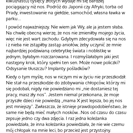
kilku(nastu) tysięcy złotych wydaje mi się bardziej
pociągający niż nos. Podróż do Japonii czy Afryki, torba od
Prady, inwestowanie na giełdzie, samochód, własna ławka w
parku…
I powód najważniejszy. Nie wiem jak Wy, ale ja jestem słaba.
Na chwilę obecną wierzę, że nos nie zmieniłby mojego życia,
więc nie jest wart zachodu. Gdybym zdecydowała się na nos
i z nieba nie zstąpiłby zastąp aniołów, żeby uczynić ze mnie
najbardziej podziwianą celebrytkę świata i noblistkę w
jednym, byłabym rozczarowana. I rozmyślałabym jaki jest
następny krok, który spełni ten sen. Może nowe policzki?
Odsysanie tłuszczu? Implanty pośladków?
Kiedy o tym myślę, nos w niczym mi w życiu nie przeszkodził.
Nie stał na przeszkodzie do zdobywania chłopców, którzy mi
się podobali, nigdy nie powiedziano mi „nie dostaniesz tej
pracy, masz zły nos”. Jestem niemal przekonana, że moje
przyszłe dzieci nie powiedzą „mama X jest lepsza, bo jej nos
jest mniejszy”. Zwłaszcza, że istnieje prawdopodobieństwo, że
same nie będą mieć małych nosków…Nos od czasu do czasu
zepsuje jedno czy dwa zdjęcia. I raz jedna koleżanka
powiedziała, że inna koleżanka powiedziała, że nie wie czemu
mój chłopak na mnie leci, bo przecież jest przystojny.