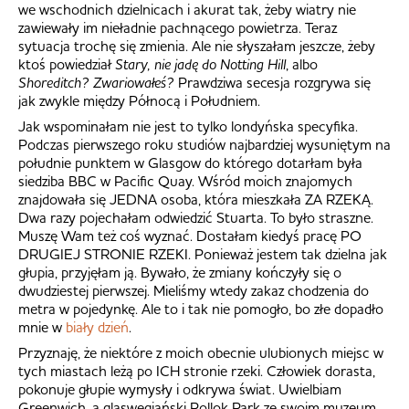
we wschodnich dzielnicach i akurat tak, żeby wiatry nie
zawiewały im nieładnie pachnącego powietrza. Teraz
sytuacja trochę się zmienia. Ale nie słyszałam jeszcze, żeby
ktoś powiedział
Stary, nie jadę do Notting Hill
, albo
Shoreditch? Zwariowałeś?
Prawdziwa secesja rozgrywa się
jak zwykle między Północą i Południem.
Jak wspominałam nie jest to tylko londyńska specyfika.
Podczas pierwszego roku studiów najbardziej wysuniętym na
południe punktem w Glasgow do którego dotarłam była
siedziba BBC w Pacific Quay. Wśród moich znajomych
znajdowała się JEDNA osoba, która mieszkała ZA RZEKĄ.
Dwa razy pojechałam odwiedzić Stuarta. To było straszne.
Muszę Wam też coś wyznać. Dostałam kiedyś pracę PO
DRUGIEJ STRONIE RZEKI. Ponieważ jestem tak dzielna jak
głupia, przyjęłam ją. Bywało, że zmiany kończyły się o
dwudziestej pierwszej. Mieliśmy wtedy zakaz chodzenia do
metra w pojedynkę. Ale to i tak nie pomogło, bo złe dopadło
mnie w
biały dzień
.
Przyznaję, że niektóre z moich obecnie ulubionych miejsc w
tych miastach leżą po ICH stronie rzeki. Człowiek dorasta,
pokonuje głupie wymysły i odkrywa świat. Uwielbiam
Greenwich, a glaswegiański Pollok Park ze swoim muzeum