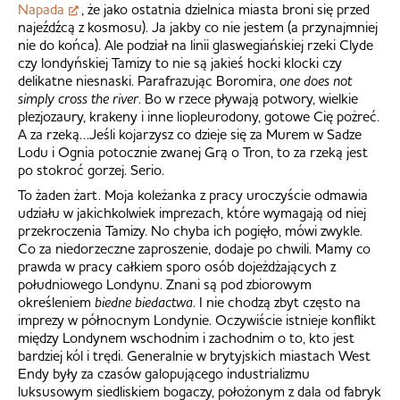
Napada
, że jako ostatnia dzielnica miasta broni się przed
najeźdźcą z kosmosu). Ja jakby co nie jestem (a przynajmniej
nie do końca). Ale podział na linii glaswegiańskiej rzeki Clyde
czy londyńskiej Tamizy to nie są jakieś hocki klocki czy
delikatne niesnaski. Parafrazując Boromira,
one does not
simply cross the river
. Bo w rzece pływają potwory, wielkie
plezjozaury, krakeny i inne liopleurodony, gotowe Cię pożreć.
A za rzeką…Jeśli kojarzysz co dzieje się za Murem w Sadze
Lodu i Ognia potocznie zwanej Grą o Tron, to za rzeką jest
po stokroć gorzej. Serio.
To żaden żart. Moja koleżanka z pracy uroczyście odmawia
udziału w jakichkolwiek imprezach, które wymagają od niej
przekroczenia Tamizy. No chyba ich pogięło, mówi zwykle.
Co za niedorzeczne zaproszenie, dodaje po chwili. Mamy co
prawda w pracy całkiem sporo osób dojeżdżających z
południowego Londynu. Znani są pod zbiorowym
określeniem
biedne biedactwa
. I nie chodzą zbyt często na
imprezy w północnym Londynie. Oczywiście istnieje konflikt
między Londynem wschodnim i zachodnim o to, kto jest
bardziej kól i trędi. Generalnie w brytyjskich miastach West
Endy były za czasów galopującego industrializmu
luksusowym siedliskiem bogaczy, położonym z dala od fabryk