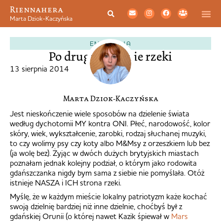
Riennahera
Marta Dziok-Kaczyńska
EMIGRACJA
Po drugiej stronie rzeki
13 sierpnia 2014
Marta Dziok-Kaczyńska
Jest nieskończenie wiele sposobów na dzielenie świata
według dychotomii MY kontra ONI. Płeć, narodowość, kolor
skóry, wiek, wykształcenie, zarobki, rodzaj słuchanej muzyki,
to czy wolimy psy czy koty albo M&Msy z orzeszkiem lub bez
(ja wolę bez). Żyjąc w dwóch dużych brytyjskich miastach
poznałam jednak kolejny podział, o którym jako rodowita
gdańszczanka nigdy bym sama z siebie nie pomyślała. Otóż
istnieje NASZA i ICH strona rzeki.
Myślę, że w każdym mieście lokalny patriotyzm każe kochać
swoją dzielnię bardziej niż inne dzielnie, choćbyś był z
gdańskiej Orunii (o której nawet Kazik śpiewał w
Mars