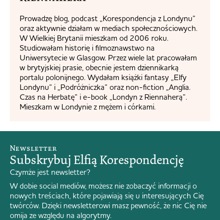
Prowadzę blog, podcast „Korespondencja z Londynu”
oraz aktywnie działam w mediach społecznościowych.
W Wielkiej Brytanii mieszkam od 2006 roku.
Studiowałam historię i filmoznawstwo na
Uniwersytecie w Glasgow. Przez wiele lat pracowałam
w brytyjskiej prasie, obecnie jestem dziennikarką
portalu polonijnego. Wydałam książki fantasy „Elfy
Londynu” i „Podróżniczka” oraz non-fiction „Anglia.
Czas na Herbatę” i e-book „Londyn z Riennaherą”.
Mieszkam w Londynie z mężem i córkami.
Newsletter
Subskrybuj Elfią Korespondencję
Czymże jest newsletter?
W dobie social mediów, możesz nie zobaczyć informacji o
nowych treściach, które pojawiają się u interesujących Cię
twórców. Dzięki newsletterowi masz pewność, że nic Cię nie
omija ze względu na algorytmy.