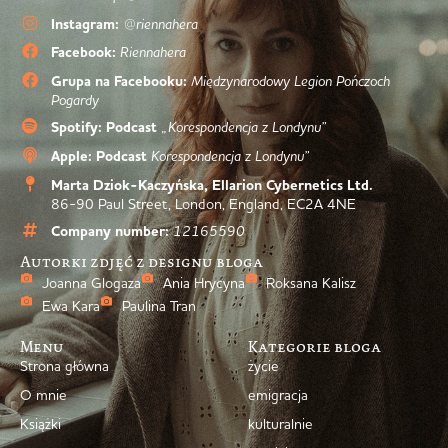
Instagram:
@riennahera
Facebook:
Riennahera
Grupa na Facebooku:
Międzynarodowy Legion Pończoch
Pogardy
Spotify: Podcast
„Korespondencja z Londynu”
Apple: Podcast
Korespondencja z Londynu”
Marta Dziok-Kaczyńska, Ellarion Cybernetics Ltd.
86-90 Paul Street, London, England, EC2A 4NE
Company number:
12165590
Autorki zdjęć z designu bloga
Joanna Glogaza
Ania Hrycyna
Roksana Kalisz
Ewa Kara
Paulina Tran
Menu
Kategorie bloga
Strona główna
życie
O mnie
emigracja
Książki
kulturalnie