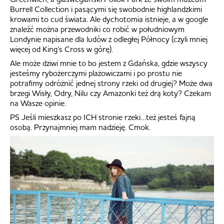
Burrell Collection i pasącymi się swobodnie highlandzkimi
krowami to cud świata. Ale dychotomia istnieje, a w google
znaleźć można przewodniki co robić w południowym
Londynie napisane dla ludów z odległej Północy (czyli mniej
więcej od King’s Cross w górę).
Ale może dziwi mnie to bo jestem z Gdańska, gdzie wszyscy
jesteśmy rybożerczymi plażowiczami i po prostu nie
potrafimy odróżnić jednej strony rzeki od drugiej? Może dwa
brzegi Wisły, Odry, Nilu czy Amazonki też drą koty? Czekam
na Wasze opinie.
PS Jeśli mieszkasz po ICH stronie rzeki…też jesteś fajną
osobą. Przynajmniej mam nadzieję. Cmok.