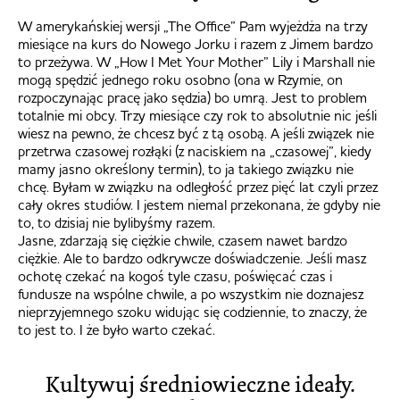
W amerykańskiej wersji „The Office” Pam wyjeżdża na trzy
miesiące na kurs do Nowego Jorku i razem z Jimem bardzo
to przeżywa. W „How I Met Your Mother” Lily i Marshall nie
mogą spędzić jednego roku osobno (ona w Rzymie, on
rozpoczynając pracę jako sędzia) bo umrą. Jest to problem
totalnie mi obcy. Trzy miesiące czy rok to absolutnie nic jeśli
wiesz na pewno, że chcesz być z tą osobą. A jeśli związek nie
przetrwa czasowej rozłąki (z naciskiem na „czasowej”, kiedy
mamy jasno określony termin), to ja takiego związku nie
chcę. Byłam w związku na odległość przez pięć lat czyli przez
cały okres studiów. I jestem niemal przekonana, że gdyby nie
to, to dzisiaj nie bylibyśmy razem.
Jasne, zdarzają się ciężkie chwile, czasem nawet bardzo
ciężkie. Ale to bardzo odkrywcze doświadczenie. Jeśli masz
ochotę czekać na kogoś tyle czasu, poświęcać czas i
fundusze na wspólne chwile, a po wszystkim nie doznajesz
nieprzyjemnego szoku widując się codziennie, to znaczy, że
to jest to. I że było warto czekać.
Kultywuj średniowieczne ideały.