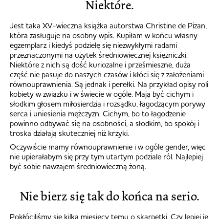
Niektóre.
Jest taka XV-wieczna książka autorstwa Christine de Pizan,
która zasługuje na osobny wpis. Kupiłam w końcu własny
egzemplarz i kiedyś podzielę się niezwykłymi radami
przeznaczonymi na użytek średniowiecznej księżniczki.
Niektóre z nich są dość kuriozalne i prześmieszne, duża
część nie pasuje do naszych czasów i kłóci się z założeniami
równouprawnienia. Są jednak i perełki. Na przykład opisy roli
kobiety w związku i w świecie w ogóle. Mają być cichym i
słodkim głosem miłosierdzia i rozsądku, łagodzącym porywy
serca i uniesienia mężczyzn. Cichym, bo to łagodzenie
powinno odbywać się na osobności, a słodkim, bo spokój i
troska działają skuteczniej niż krzyki.
Oczywiście mamy równouprawnienie i w ogóle gender, więc
nie upierałabym się przy tym utartym podziale ról. Najlepiej
być sobie nawzajem średniowieczną żoną.
Nie bierz się tak do końca na serio.
Pokłóciliśmy się kilka miesięcy temu o skarpetki. Czy lepiej je