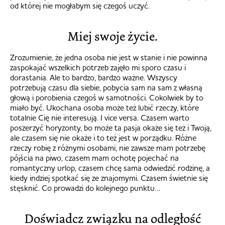
od której nie mogłabym się czegoś uczyć.
Miej swoje życie.
Zrozumienie, że jedna osoba nie jest w stanie i nie powinna
zaspokajać wszelkich potrzeb zajęło mi sporo czasu i
dorastania. Ale to bardzo, bardzo ważne. Wszyscy
potrzebują czasu dla siebie, pobycia sam na sam z własną
głową i porobienia czegoś w samotności. Cokolwiek by to
miało być. Ukochana osoba może też lubić rzeczy, które
totalnie Cię nie interesują. I vice versa. Czasem warto
poszerzyć horyzonty, bo może ta pasja okaże się też i Twoją,
ale czasem się nie okaże i to też jest w porządku. Różne
rzeczy robię z różnymi osobami, nie zawsze mam potrzebę
pójścia na piwo, czasem mam ochotę pojechać na
romantyczny urlop, czasem chcę sama odwiedzić rodzinę, a
kiedy indziej spotkać się ze znajomymi. Czasem świetnie się
stęsknić. Co prowadzi do kolejnego punktu…
Doświadcz związku na odległość