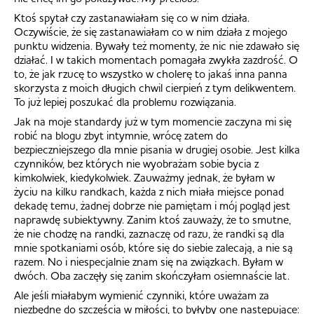
Ktoś spytał czy zastanawiałam się co w nim działa.
Oczywiście, że się zastanawiałam co w nim działa z mojego
punktu widzenia. Bywały też momenty, że nic nie zdawało się
działać. I w takich momentach pomagała zwykła zazdrość. O
to, że jak rzucę to wszystko w cholerę to jakaś inna panna
skorzysta z moich długich chwil cierpień z tym delikwentem.
To już lepiej poszukać dla problemu rozwiązania.
Jak na moje standardy już w tym momencie zaczyna mi się
robić na blogu zbyt intymnie, wrócę zatem do
bezpieczniejszego dla mnie pisania w drugiej osobie. Jest kilka
czynników, bez których nie wyobrażam sobie bycia z
kimkolwiek, kiedykolwiek. Zauważmy jednak, że byłam w
życiu na kilku randkach, każda z nich miała miejsce ponad
dekadę temu, żadnej dobrze nie pamiętam i mój pogląd jest
naprawdę subiektywny. Zanim ktoś zauważy, że to smutne,
że nie chodzę na randki, zaznaczę od razu, że randki są dla
mnie spotkaniami osób, które się do siebie zalecają, a nie są
razem. No i niespecjalnie znam się na związkach. Byłam w
dwóch. Oba zaczęły się zanim skończyłam osiemnaście lat.
Ale jeśli miałabym wymienić czynniki, które uważam za
niezbędne do szczęścia w miłości, to byłyby one następujące: