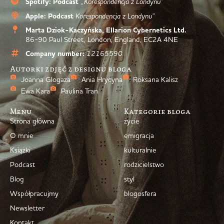
Spotify: Podcast
„Korespondencja z Londynu”
Apple: Podcast
Korespondencja z Londynu”
Marta Dziok-Kaczyńska, Ellarion Cybernetics Ltd.
86-90 Paul Street, London, England, EC2A 4NE
Company number:
12165590
Autorki zdjęć z designu bloga
Joanna Glogaza
Ania Hrycyna
Roksana Kalisz
Ewa Kara
Paulina Tran
Menu
Kategorie bloga
Strona główna
życie
O mnie
emigracja
Książki
kulturalnie
Podcast
rodzicielstwo
Blog
styl
Współpracujmy
blogosfera
Newsletter
Kontakt