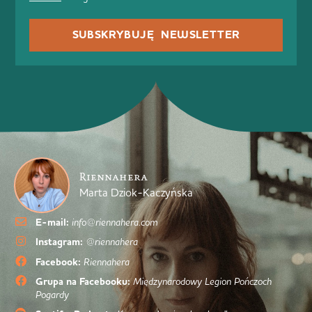
SUBSKRYBUJĘ NEWSLETTER
Riennahera
Marta Dziok-Kaczyńska
E-mail:
info@riennahera.com
Instagram:
@riennahera
Facebook:
Riennahera
Grupa na Facebooku:
Międzynarodowy Legion Pończoch
Pogardy