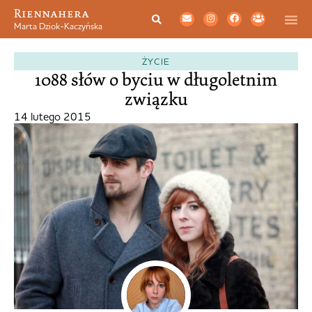
Riennahera
Marta Dziok-Kaczyńska
ŻYCIE
1088 słów o byciu w długoletnim
związku
14 lutego 2015