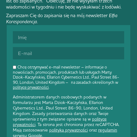
list do zapisanych. Obiecuję, że nie wysyłam trzech
wiadomości w tygodniu i nie będę wyskakiwać z lodówki.
Zapraszam Cię do zapisania się na mój newsletter
Elfia
Korespondencja
.
Chcę otrzymywać e-mail newsletter – informacje o
nowościach, promocjach, produktach lub usługach Marty
Dziok-Kaczyńskiej, Ellarion Cybernetics Ltd., Paul Street 86-
90, London, United Kingdom – na zasadach określonych w
polityce prywatności
.
Administratorem danych osobowych podanych w
formularzu jest Marta Dziok-Kaczyńska, Ellarion
Cybernetics Ltd., Paul Street 86-90, London, United
Kingdom. Zasady przetwarzania danych oraz Twoje
uprawnienia z tym związane opisane są w
polityce
prywatności
. Ta strona jest chroniona przez reCAPTCHA.
Mają zastosowanie
polityka prywatności
oraz
regulamin
serwisu
Google.