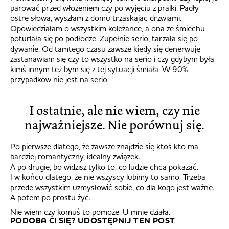
parować przed włożeniem czy po wyjęciu z pralki. Padły
ostre słowa, wyszłam z domu trzaskając drzwiami.
Opowiedziałam o wszystkim koleżance, a ona ze śmiechu
poturlała się po podłodze. Zupełnie serio, tarzała się po
dywanie. Od tamtego czasu zawsze kiedy się denerwuję
zastanawiam się czy to wszystko na serio i czy gdybym była
kimś innym też bym się z tej sytuacji śmiała. W 90%
przypadków nie jest na serio.
I ostatnie, ale nie wiem, czy nie
najważniejsze. Nie porównuj się.
Po pierwsze dlatego, że zawsze znajdzie się ktoś kto ma
bardziej romantyczny, idealny związek.
A po drugie, bo widzisz tylko to, co ludzie chcą pokazać.
I w końcu dlatego, że nie wszyscy lubimy to samo. Trzeba
przede wszystkim uzmysłowić sobie, co dla kogo jest ważne.
A potem po prostu żyć.
Nie wiem czy komuś to pomoże. U mnie działa.
PODOBA CI SIĘ? UDOSTĘPNIJ TEN POST