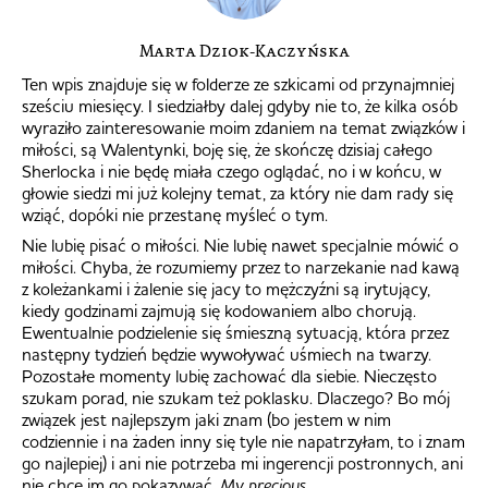
Marta Dziok-Kaczyńska
Ten wpis znajduje się w folderze ze szkicami od przynajmniej
sześciu miesięcy. I siedziałby dalej gdyby nie to, że kilka osób
wyraziło zainteresowanie moim zdaniem na temat związków i
miłości, są Walentynki, boję się, że skończę dzisiaj całego
Sherlocka i nie będę miała czego oglądać, no i w końcu, w
głowie siedzi mi już kolejny temat, za który nie dam rady się
wziąć, dopóki nie przestanę myśleć o tym.
Nie lubię pisać o miłości. Nie lubię nawet specjalnie mówić o
miłości. Chyba, że rozumiemy przez to narzekanie nad kawą
z koleżankami i żalenie się jacy to mężczyźni są irytujący,
kiedy godzinami zajmują się kodowaniem albo chorują.
Ewentualnie podzielenie się śmieszną sytuacją, która przez
następny tydzień będzie wywoływać uśmiech na twarzy.
Pozostałe momenty lubię zachować dla siebie. Nieczęsto
szukam porad, nie szukam też poklasku. Dlaczego? Bo mój
związek jest najlepszym jaki znam (bo jestem w nim
codziennie i na żaden inny się tyle nie napatrzyłam, to i znam
go najlepiej) i ani nie potrzeba mi ingerencji postronnych, ani
nie chcę im go pokazywać.
My precious.