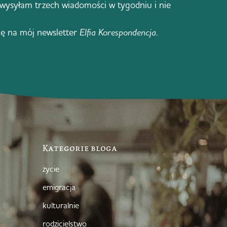
 wysyłam trzech wiadomości w tygodniu i nie
ię na mój newsletter
Elfia Korespondencja
.
Kategorie bloga
życie
emigracja
kulturalnie
rodzicielstwo