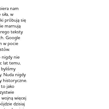
dbiera nam
siła, w
ki próbują się
dzie marnują
órego teksty
ch. Google
m w pocie
kstów.
 nigdy nie
c lat temu,
 byliśmy
y. Nuda nigdy
y historyczne.
 to jako
zystwie
d wojną więcej
jdzie dzisiaj