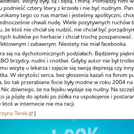
rawidłowo. Wojny były, są i będą. I miną. Pomiędzy nimi 
u podnieść cztery litery z krzesła i nie być nudnym. Pan
unikamy tego co nas martwi i jesteśmy apolityczni, chc
 jednocześnie chwali nudę. Wiele pozytywnych ruchów 
u, że ktoś nie chciał się nudzić, nie chciał być porządn
tych kubków po herbacie i chciał trochę poszpanować. 
fektownym i zabawnym. Niestety nie miał facebooka.
era się na dychotomicznych podziałach. Będziemy piękni
BO brzydcy, nudni i cnotliwi. Gdyby autor nie był trolle
mu wizytę u lekarza i zajęcie się swoją depresją czy in
atka. W skrytości serca, bez głoszenia kazań na forum pu
a, bo tak przerabiane focie były modne w roku 2004 na
 Nic dziwnego, że na fejsiku wydaje się nudny. Na szczęś
to ja pójdę do apteki po ziółka na uspokojenie i postara
 ktoś w internecie nie ma racji.
rzyna Terek
|