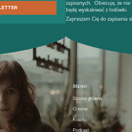
zapisanych. Obiecuję, że nie
LETTER
będę wyskakiwać z lodówki.
Zapraszam Cię do zapisania s
Menu
Strona główna
O mnie
Książki
Podcast