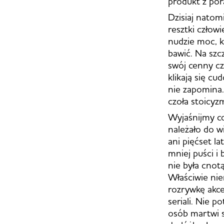
produkt z por
Dzisiaj natom
resztki człowi
nudzie moc, k
bawić. Na szcz
swój cenny cz
klikają się c
nie zapomina.
czoła stoicyz
Wyjaśnijmy co
należało do w
ani pięćset la
mniej puści i
nie była cnot
Właściwie nier
rozrywkę akc
seriali. Nie 
osób martwi s