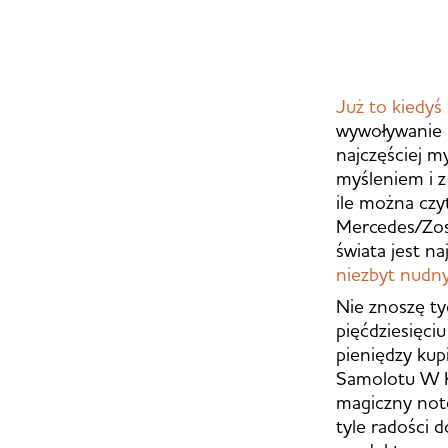
Już to kiedyś
wywoływanie k
najczęściej m
myśleniem i z
ile można czy
Mercedes/Zos
świata jest n
niezbyt nudn
Nie znoszę ty
pięćdziesięci
pieniędzy kup
Samolotu W Kr
magiczny note
tyle radości 