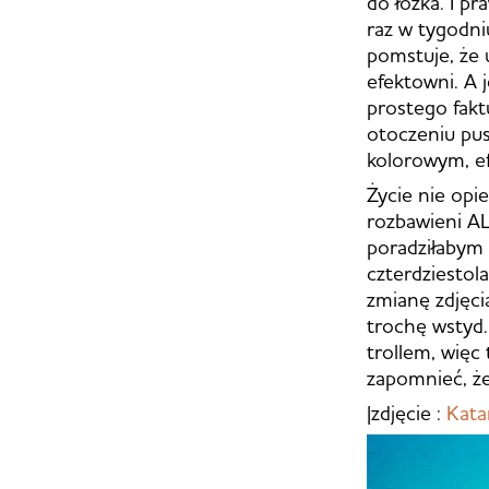
do łóżka. I p
raz w tygodni
pomstuje, że 
efektowni. A
prostego fakt
otoczeniu pus
kolorowym, e
Życie nie opi
rozbawieni AL
poradziłabym 
czterdziestol
zmianę zdjęci
trochę wstyd.
trollem, więc 
zapomnieć, że
|zdjęcie :
Kata