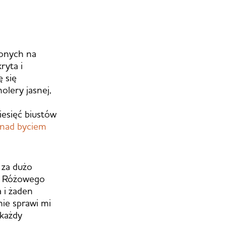
zonych na
ryta i
 się
olery jasnej,
esięć biustów
 nad byciem
 za dużo
ia Różowego
 i żaden
nie sprawi mi
 każdy