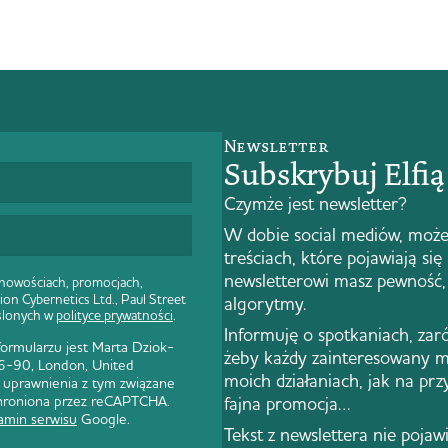
Newsletter
Subskrybuj Elfi
Czymże jest newsletter?
W dobie social mediów, może
treściach, które pojawiają się
newsletterowi masz pewność, 
 nowościach, promocjach,
ion Cybernetics Ltd., Paul Street
algorytmy.
ślonych w
polityce prywatności
.
Informuję o spotkaniach, zar
rmularzu jest Marta Dziok-
żeby każdy zainteresowany m
 86-90, London, United
moich działaniach, jak na pr
 uprawnienia z tym związane
 chroniona przez reCAPTCHA.
fajna promocja…
amin serwisu
Google.
Tekst z newslettera nie pojawi 