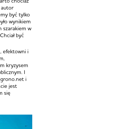
warto chociaż
 autor
emy być tylko
było wynikiem
ym szarakiem w
Chciał być
, efektowni i
m,
nym kryzysem
blicznym. I
 grono.net i
cie jest
m się