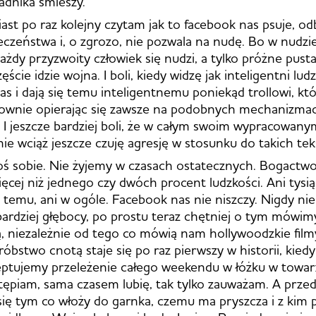
adnika śmieszy.
iast po raz kolejny czytam jak to facebook nas psuje, o
eczeństwa i, o zgrozo, nie pozwala na nudę. Bo w nudzie 
ażdy przyzwoity człowiek się nudzi, a tylko próżne pusta
ęście idzie wojna. I boli, kiedy widzę jak inteligentni lu
as i dają się temu inteligentnemu poniekąd trollowi, kt
udownie opierając się zawsze na podobnych mechanizma
 I jeszcze bardziej boli, że w całym swoim wypracowany
mie wciąż jeszcze czuję agresję w stosunku do takich te
ś sobie. Nie żyjemy w czasach ostatecznych. Bogactwo
ięcej niż jednego czy dwóch procent ludzkości. Ani tysią
t temu, ani w ogóle. Facebook nas nie niszczy. Nigdy nie
 bardziej głębocy, po prostu teraz chętniej o tym mówim
ą, niezależnie od tego co mówią nam hollywoodzkie film
óbstwo cnotą staje się po raz pierwszy w historii, kiedy
eptujemy przeleżenie całego weekendu w łóżku w towar
potępiam, sama czasem lubię, tak tylko zauważam. A prze
ię tym co włoży do garnka, czemu ma pryszcza i z kim pó