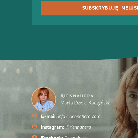
SUBSKRYBUJĘ NEWS
Riennahera
Marta Dziok-Kaczyńska
E-mail:
info@riennahera.com
Instagram:
@riennahera
Riennahera