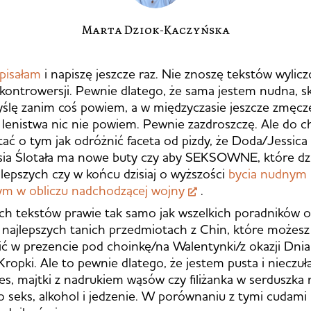
Marta Dziok-Kaczyńska
 pisałam
i napiszę jeszcze raz. Nie znoszę tekstów wylic
ontrowersji. Pewnie dlatego, że sama jestem nudna, sk
yślę zanim coś powiem, a w międzyczasie jeszcze zmęczę
 lenistwa nic nie powiem. Pewnie zazdroszczę. Ale do ch
tać o tym jak odróżnić faceta od pizdy, że Doda/Jessica
ia Ślotała ma nowe buty czy aby SEKSOWNE, które dzi
ajlepszych czy w końcu dzisiaj o wyższości
bycia nudnym
ym w obliczu nadchodzącej wojny
.
ch tekstów prawie tak samo jak wszelkich poradników o
u najlepszych tanich przedmiotach z Chin, które możesz
ić w prezencie pod choinkę/na Walentynki/z okazji Dn
opki. Ale to pewnie dlatego, że jestem pusta i nieczuła
s, majtki z nadrukiem wąsów czy filiżanka w serduszka 
do seks, alkohol i jedzenie. W porównaniu z tymi cudami