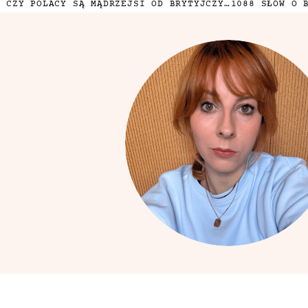
CZY POLACY SĄ MĄDRZEJSI OD BRYTYJCZYKÓW?