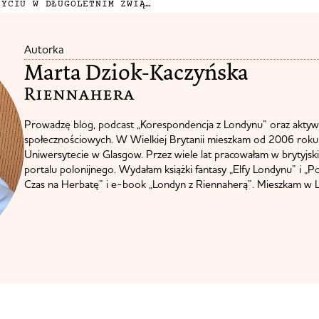
1088 SŁÓW O BYCIU W DŁUGOLETNIM ZWIĄZKU
Autorka
Marta Dziok-Kaczyńska
Riennahera​
Prowadzę blog, podcast „Korespondencja z Londynu” oraz aktyw
społecznościowych. W Wielkiej Brytanii mieszkam od 2006 roku.
Uniwersytecie w Glasgow. Przez wiele lat pracowałam w brytyjskie
portalu polonijnego. Wydałam książki fantasy „Elfy Londynu” i „P
Czas na Herbatę” i e-book „Londyn z Riennaherą”. Mieszkam w L