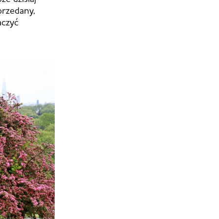
przedany,
aczyć