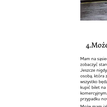
4.Może
Mam na sąsie
zobaczyć stare
Jeszcze nigdy
osobą, która z
wszystko będz
kupić bilet n
komercyjnym, 
przypadku no
Może mam jaki