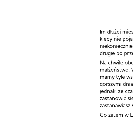
Im dłużej mi
kiedy nie poj
niekoniecznie
drugie po prz
Na chwilę obe
małżeństwo. W
mamy tyle wsp
gorszymi dnia
jednak, że cz
zastanowić si
zastanawiasz s
Co zatem w L