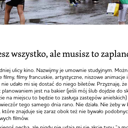
sz wszystko, ale musisz to zapl
dniej ulicy kino. Nazwijmy je umownie studyjnym. Moż
 filmy, filmy francuskie, artystyczne, niszowe animacje i 
 nie udało mi się dostać do niego biletów. Przyznaję, ż
 planowaniem jest na bakier (jeśli mój ślub dojdzie do s
ie na miejscu to będzie to zasługa zastępów anielskich) 
a wieczór tego samego dnia rano. Nie działa. Nie żeby w 
które znajduje się zaraz obok też nie bywało podobnyc
wych filmów.
egoś pecha, ale nigdy nie udają mi się akcje typu “a mo