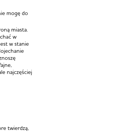
 nie mogę do
roną miasta.
echać w
est w stanie
dojechanie
 znoszę
ajne,
le najczęściej
re twierdzą,