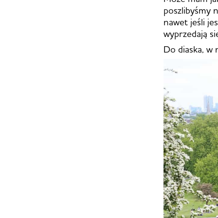
poszlibyśmy n
nawet jeśli j
wyprzedają się
Do diaska, w 