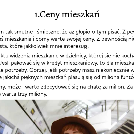
1.Ceny mieszkań
em tak smutne i śmieszne, że aż głupio o tym pisać. Z p
eś mieszkania i domy warte swojej ceny. Z pewnością ni
sta, które jakkolwiek mnie interesują.
tu widzenia mieszkanie w dzielnicy, której się nie kocha
 Jeśli pakować się w kredyt mieszkaniowy, to dla mieszka
e potrzeby. Gorzej, jeśli potrzeby masz niekoniecznie
e jakichś pięknych mieszkań plasują się od miliona funt
ny, może i warto zdecydować się na chatę za milion. Za k
 warta trzy miliony.