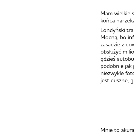
Mam wielkie s
końca narzeka
Londyński tra
Mocną, bo inf
zasadzie z do
obsłużyć mili
gdzieś autobu
podobnie jak 
niezwykle fot
jest duszne, g
Mnie to akura