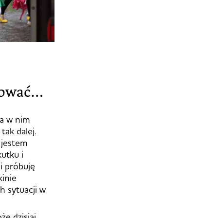
anować…
na w nim
tak dalej.
e jestem
kutku i
i próbuję
kinie
h sytuacji w
że dzisiaj