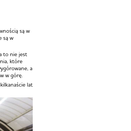
ewnością są w
e są w
 to nie jest
nia, które
 wygórowane, a
ów w górę.
ilkanaście lat