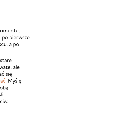
 momentu,
e po pierwsze
scu, a po
stare
wate, ale
ć się
kać
. Myślę
sobą
li
ciw.