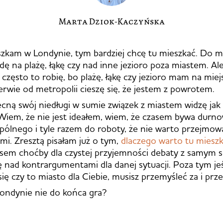
Marta Dziok-Kaczyńska
eszkam w Londynie, tym bardziej chcę tu mieszkać. Do
adę na plażę, łąkę czy nad inne jezioro poza miastem. Al
 często to robię, bo plażę, łąkę czy jezioro mam na miej
erwie od metropolii cieszę się, że jestem z powrotem.
cną swój niedługi w sumie związek z miastem widzę jak 
iem, że nie jest ideałem, wiem, że czasem bywa durno
ólnego i tyle razem do roboty, że nie warto przejmowa
mi. Zresztą pisałam już o tym,
dlaczego warto tu miesz
asem choćby dla czystej przyjemności debaty z samym 
ę nad kontrargumentami dla danej sytuacji. Poza tym jeś
ię czy to miasto dla Ciebie, musisz przemyśleć za i prze
ondynie nie do końca gra?