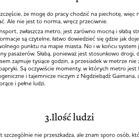
zczęście, że mogę do pracy chodzić na piechotę, więc
ć. Ale nie jest to norma, wręcz przeciwnie.
nsport, zwłaszcza metro, jest zarówno mocną i słabą st
ormacje są czytelne, łatwo dowiedzieć się gdzie jak doj
wolnego punktu na mapie miasta. No i w końcu system j
ony pasażerów. Słabą, ponieważ jest stosunkowo drogi, 
sem zajmuje tysiące godzin, a przesiadek w metrze nie
papryki. Są oczywiście momenty, w których metro jest f
ogeniczne i tajemnicze niczym z Nigdziebądź Gaimana, a
orące i pełne ludzi.
3.Ilość ludzi
t szczególnie nie przeszkadza, ale znam sporo osób, któ