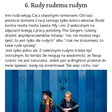
6. Rudy rudemu rudym
Inni rudzi witają Cię z otwartymi ramionami. Od razu
jesteście ziomami z racji samego tylko koloru włosów. Rudzi
kontra reszta reszta świata. My i oni. Z widocznym na
zdjęciach kolegą z pracy jesteśmy The Gingers i lubimy
drażnić współpracowników mówiąc “nie, nie możesz tego
zjeść, to jest tylko dla rudych” albo “i tak nie zrozumiesz, to
takie rude sprawy”.
Jest tylko jedno ale. Z niektórymi rudymi trzeba być
ostrożnym, bo bardzo źle reagują na wiadomość, że Twoja
rudość nie jest naturalna. Jeden pan w Brighton przestał do
mnie śpiewać, kiedy się zorientował. Tak więc cicho, sza!