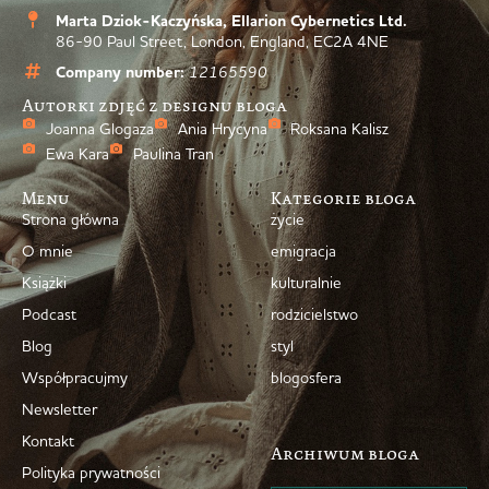
Marta Dziok-Kaczyńska, Ellarion Cybernetics Ltd.
86-90 Paul Street, London, England, EC2A 4NE
Company number:
12165590
Autorki zdjęć z designu bloga
Joanna Glogaza
Ania Hrycyna
Roksana Kalisz
Ewa Kara
Paulina Tran
Menu
Kategorie bloga
Strona główna
życie
O mnie
emigracja
Książki
kulturalnie
Podcast
rodzicielstwo
Blog
styl
Współpracujmy
blogosfera
Newsletter
Kontakt
Archiwum bloga
Polityka prywatności