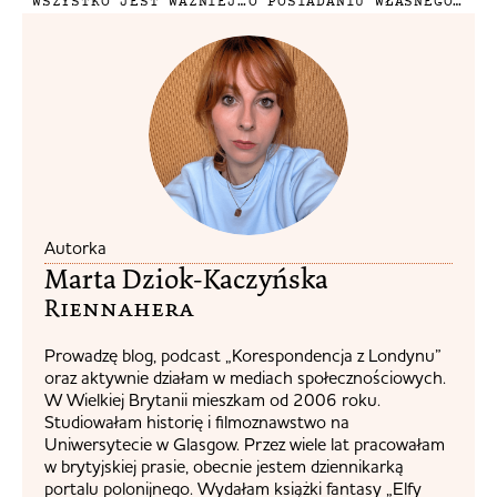
WSZYSTKO JEST WAŻNIEJSZE NIŻ PRACA
O POSIADANIU WŁASNEGO ŚWIATA
Autorka
Marta Dziok-Kaczyńska
Riennahera​
Prowadzę blog, podcast „Korespondencja z Londynu”
oraz aktywnie działam w mediach społecznościowych.
W Wielkiej Brytanii mieszkam od 2006 roku.
Studiowałam historię i filmoznawstwo na
Uniwersytecie w Glasgow. Przez wiele lat pracowałam
w brytyjskiej prasie, obecnie jestem dziennikarką
portalu polonijnego. Wydałam książki fantasy „Elfy