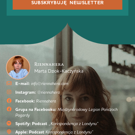
SUBSKRYBUJĘ NEWSLETTER
Riennahera
Marta Dziok-Kaczyńska
E-mail:
info@riennahera.com
Instagram:
@riennahera
Facebook:
Riennahera
Grupa na Facebooku:
Międzynarodowy Legion Pończoch
Pogardy
Spotify: Podcast
„Korespondencja z Londynu”
Apple: Podcast
Korespondencja z Londynu”