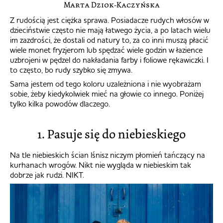
Marta Dziok-Kaczyńska
Z rudością jest ciężka sprawa. Posiadacze rudych włosów w
dzieciństwie często nie mają łatwego życia, a po latach wielu
im zazdrości, że dostali od natury to, za co inni muszą płacić
wiele monet fryzjerom lub spędzać wiele godzin w łazience
uzbrojeni w pędzel do nakładania farby i foliowe rękawiczki. I
to często, bo rudy szybko się zmywa.
Sama jestem od tego koloru uzależniona i nie wyobrażam
sobie, żeby kiedykolwiek mieć na głowie co innego. Poniżej
tylko kilka powodów dlaczego.
1. Pasuje się do niebieskiego
Na tle niebieskich ścian lśnisz niczym płomień tańczący na
kurhanach wrogów. Nikt nie wygląda w niebieskim tak
dobrze jak rudzi. NIKT.