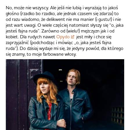
No, może nie wszyscy. Ale jeśli nie lubią i wyrażają to jakoś
głośno (rzadko bo rzadko, ale jednak czasem się zdarza) to
od razu wiadomo, że delikwent nie ma manier (i gustu!) i nie
jest wart uwagi. O wiele częściej natomiast słyszy się “o, jaka
jesteś fajna ruda”. Zarówno od (wielu!) mężczyzn jak i od
kobiet. Dla rudych nawet
Opydo
jest miły i chce się
zaprzyjaźnić (podchodząc i mówiąc „o, jaka jesteś fajna
ruda”). Do dzisiaj wydaje mi się, że jedyny powód, dla którego
się znamy, to moje farbowane włosy.