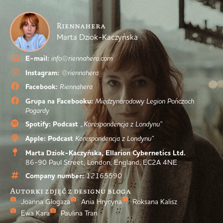
Riennahera
Marta Dziok-Kaczyńska
E-mail:
info@riennahera.com
Instagram:
@riennahera
Facebook:
Riennahera
Grupa na Facebooku:
Międzynarodowy Legion Pończoch
Pogardy
Spotify: Podcast
„Korespondencja z Londynu”
Apple: Podcast
Korespondencja z Londynu”
Marta Dziok-Kaczyńska, Ellarion Cybernetics Ltd.
86-90 Paul Street, London, England, EC2A 4NE
Company number:
12165590
Autorki zdjęć z designu bloga
Joanna Glogaza
Ania Hrycyna
Roksana Kalisz
Ewa Kara
Paulina Tran