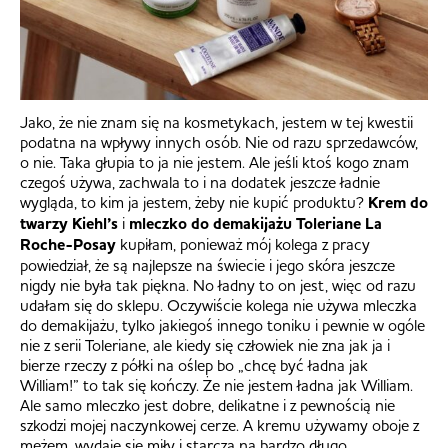
Jako, że nie znam się na kosmetykach, jestem w tej kwestii
podatna na wpływy innych osób. Nie od razu sprzedawców,
o nie. Taka głupia to ja nie jestem. Ale jeśli ktoś kogo znam
czegoś używa, zachwala to i na dodatek jeszcze ładnie
wygląda, to kim ja jestem, żeby nie kupić produktu?
Krem do
twarzy Kiehl’s
i
mleczko do demakijażu Toleriane La
Roche-Posay
kupiłam, ponieważ mój kolega z pracy
powiedział, że są najlepsze na świecie i jego skóra jeszcze
nigdy nie była tak piękna. No ładny to on jest, więc od razu
udałam się do sklepu. Oczywiście kolega nie używa mleczka
do demakijażu, tylko jakiegoś innego toniku i pewnie w ogóle
nie z serii Toleriane, ale kiedy się człowiek nie zna jak ja i
bierze rzeczy z półki na oślep bo „chcę być ładna jak
William!” to tak się kończy. Że nie jestem ładna jak William.
Ale samo mleczko jest dobre, delikatne i z pewnością nie
szkodzi mojej naczynkowej cerze. A kremu używamy oboje z
mężem, wydaje się miły i starcza na bardzo długo.