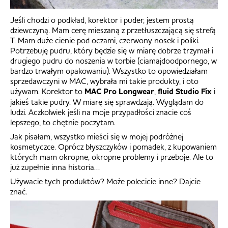
Jeśli chodzi o podkład, korektor i puder, jestem prostą
dziewczyną. Mam cerę mieszaną z przetłuszczającą się strefą
T. Mam duże cienie pod oczami, czerwony nosek i poliki.
Potrzebuję pudru, który będzie się w miarę dobrze trzymał i
drugiego pudru do noszenia w torbie (ciamajdoodpornego, w
bardzo trwałym opakowaniu). Wszystko to opowiedziałam
sprzedawczyni w MAC, wybrała mi takie produkty, i oto
używam. Korektor to
MAC Pro Longwear
,
fluid Studio Fix
i
jakieś takie pudry. W miarę się sprawdzają. Wyglądam do
ludzi. Aczkolwiek jeśli na moje przypadłości znacie coś
lepszego, to chętnie poczytam.
Jak pisałam, wszystko mieści się w mojej podróżnej
kosmetyczce. Oprócz błyszczyków i pomadek, z kupowaniem
których mam okropne, okropne problemy i przeboje. Ale to
już zupełnie inna historia…
Używacie tych produktów? Może polecicie inne? Dajcie
znać.