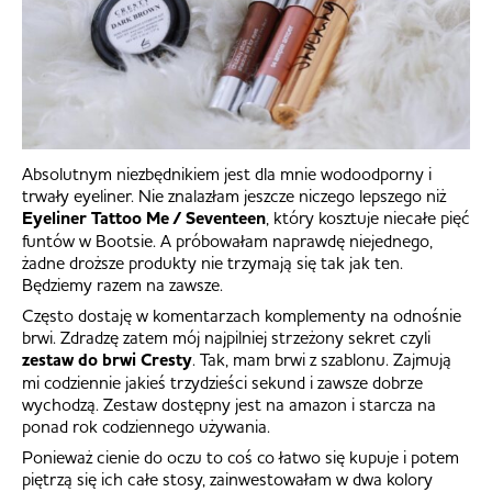
Absolutnym niezbędnikiem jest dla mnie wodoodporny i
trwały eyeliner. Nie znalazłam jeszcze niczego lepszego niż
Eyeliner Tattoo Me / Seventeen
, który kosztuje niecałe pięć
funtów w Bootsie. A próbowałam naprawdę niejednego,
żadne droższe produkty nie trzymają się tak jak ten.
Będziemy razem na zawsze.
Często dostaję w komentarzach komplementy na odnośnie
brwi. Zdradzę zatem mój najpilniej strzeżony sekret czyli
zestaw do brwi Cresty
. Tak, mam brwi z szablonu. Zajmują
mi codziennie jakieś trzydzieści sekund i zawsze dobrze
wychodzą. Zestaw dostępny jest na amazon i starcza na
ponad rok codziennego używania.
Ponieważ cienie do oczu to coś co łatwo się kupuje i potem
piętrzą się ich całe stosy, zainwestowałam w dwa kolory