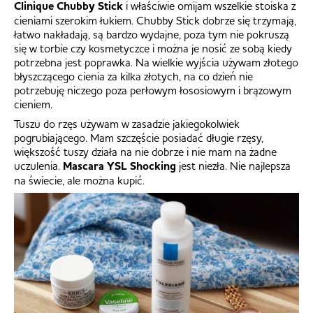
Clinique Chubby Stick
i właściwie omijam wszelkie stoiska z
cieniami szerokim łukiem. Chubby Stick dobrze się trzymają,
łatwo nakładają, są bardzo wydajne, poza tym nie pokruszą
się w torbie czy kosmetyczce i można je nosić ze sobą kiedy
potrzebna jest poprawka. Na wielkie wyjścia używam złotego
błyszczącego cienia za kilka złotych, na co dzień nie
potrzebuję niczego poza perłowym łososiowym i brązowym
cieniem.
Tuszu do rzęs używam w zasadzie jakiegokolwiek
pogrubiającego. Mam szczęście posiadać długie rzęsy,
większość tuszy działa na nie dobrze i nie mam na żadne
uczulenia.
Mascara YSL Shocking
jest niezła. Nie najlepsza
na świecie, ale można kupić.