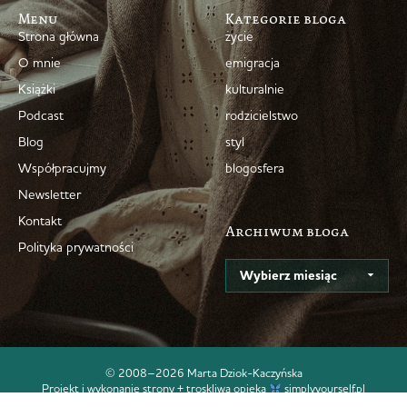
Menu
Kategorie bloga
Strona główna
życie
O mnie
emigracja
Książki
kulturalnie
Podcast
rodzicielstwo
Blog
styl
Współpracujmy
blogosfera
Newsletter
Kontakt
Archiwum bloga
Polityka prywatności
© 2008–2026 Marta Dziok-Kaczyńska
Projekt i wykonanie strony + troskliwa opieka
simplyyourself.pl