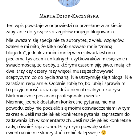
Marta Dziok-Kaczyńska
Ten wpis powstaje w odpowiedzi na przesłane w ankiecie
zapytanie dotyczące szczegółów mojego blogowania.
Nie uważam się specjalnie za autorytet, z wielu względów.
Szalenie mi miło, że kilka osób nazwało mnie “znaną
blogerką”, jednak z moimi mniej więcej dwudziestoma
pięcioma tysiącami unikalnych użytkowników miesięcznie i
świadomością, że osoby, z którymi czasem piję piwo, mają ich
dwa, trzy czy cztery razy więcej, muszę zachowywać
sceptycyzm co do bycia znaną. Nie utrzymuję się z bloga. Nie
zarabiam regularnie. Ogólnie robię to, bo lubię i sprawia mi
to przyjemność oraz daje dużo niematerialnych korzyści.
Niekoniecznie posiadam profesjonalną wiedzę.
Niemniej jednak dostałam konkretne pytania, nie ma
powodu, żeby nie podzielić się moimi doświadczeniami w tym
zakresie. Jeśli macie jakieś konkretne pytania, zapraszam do
zadawania ich w komentarzach. Jeśli macie jakieś konkretne
rady, również zapraszam. Przy czym pozwolę sobie
ewentualnie nie skorzystać i robić dalej swoje