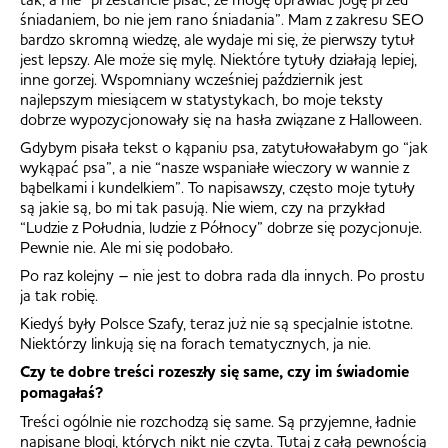
śniadaniem, bo nie jem rano śniadania”. Mam z zakresu SEO
bardzo skromną wiedzę, ale wydaje mi się, że pierwszy tytuł
jest lepszy. Ale może się mylę. Niektóre tytuły działają lepiej,
inne gorzej. Wspomniany wcześniej październik jest
najlepszym miesiącem w statystykach, bo moje teksty
dobrze wypozycjonowały się na hasła związane z Halloween.
Gdybym pisała tekst o kąpaniu psa, zatytułowałabym go “jak
wykąpać psa”, a nie “nasze wspaniałe wieczory w wannie z
bąbelkami i kundelkiem”. To napisawszy, często moje tytuły
są jakie są, bo mi tak pasują. Nie wiem, czy na przykład
“Ludzie z Południa, ludzie z Północy” dobrze się pozycjonuje.
Pewnie nie. Ale mi się podobało.
Po raz kolejny – nie jest to dobra rada dla innych. Po prostu
ja tak robię.
Kiedyś były Polsce Szafy, teraz już nie są specjalnie istotne.
Niektórzy linkują się na forach tematycznych, ja nie.
Czy te dobre treści rozeszły się same, czy im świadomie
pomagałaś?
Treści ogólnie nie rozchodzą się same. Są przyjemne, ładnie
napisane blogi, których nikt nie czyta. Tutaj z całą pewnością