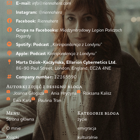
E-mail:
info@riennahera.com
Instagram:
@riennahera
Facebook:
Riennahera
Grupa na Facebooku:
Międzynarodowy Legion Pończoch
Pogardy
Spotify: Podcast
„Korespondencja z Londynu”
Apple: Podcast
Korespondencja z Londynu”
Marta Dziok-Kaczyńska, Ellarion Cybernetics Ltd.
86-90 Paul Street, London, England, EC2A 4NE
Company number:
12165590
Autorki zdjęć z designu bloga
Joanna Glogaza
Ania Hrycyna
Roksana Kalisz
Ewa Kara
Paulina Tran
Menu
Kategorie bloga
Strona główna
życie
O mnie
emigracja
Książki
kulturalnie