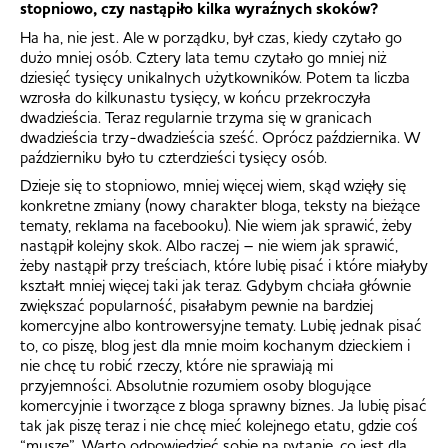
stopniowo, czy nastąpiło kilka wyraźnych skoków?
Ha ha, nie jest. Ale w porządku, był czas, kiedy czytało go
dużo mniej osób. Cztery lata temu czytało go mniej niż
dziesięć tysięcy unikalnych użytkowników. Potem ta liczba
wzrosła do kilkunastu tysięcy, w końcu przekroczyła
dwadzieścia. Teraz regularnie trzyma się w granicach
dwadzieścia trzy-dwadzieścia sześć. Oprócz października. W
październiku było tu czterdzieści tysięcy osób.
Dzieje się to stopniowo, mniej więcej wiem, skąd wzięły się
konkretne zmiany (nowy charakter bloga, teksty na bieżące
tematy, reklama na facebooku). Nie wiem jak sprawić, żeby
nastąpił kolejny skok. Albo raczej – nie wiem jak sprawić,
żeby nastąpił przy treściach, które lubię pisać i które miałyby
kształt mniej więcej taki jak teraz. Gdybym chciała głównie
zwiększać popularność, pisałabym pewnie na bardziej
komercyjne albo kontrowersyjne tematy. Lubię jednak pisać
to, co piszę, blog jest dla mnie moim kochanym dzieckiem i
nie chcę tu robić rzeczy, które nie sprawiają mi
przyjemności. Absolutnie rozumiem osoby blogujące
komercyjnie i tworzące z bloga sprawny biznes. Ja lubię pisać
tak jak piszę teraz i nie chcę mieć kolejnego etatu, gdzie coś
“muszę”. Warto odpowiedzieć sobie na pytanie, co jest dla