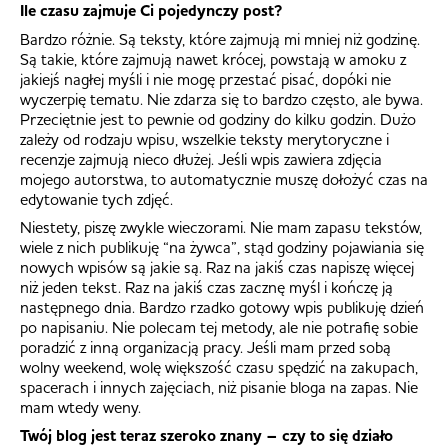
Ile czasu zajmuje Ci pojedynczy post?
Bardzo różnie. Są teksty, które zajmują mi mniej niż godzinę.
Są takie, które zajmują nawet krócej, powstają w amoku z
jakiejś nagłej myśli i nie mogę przestać pisać, dopóki nie
wyczerpię tematu. Nie zdarza się to bardzo często, ale bywa.
Przeciętnie jest to pewnie od godziny do kilku godzin. Dużo
zależy od rodzaju wpisu, wszelkie teksty merytoryczne i
recenzje zajmują nieco dłużej. Jeśli wpis zawiera zdjęcia
mojego autorstwa, to automatycznie muszę dołożyć czas na
edytowanie tych zdjęć.
Niestety, piszę zwykle wieczorami. Nie mam zapasu tekstów,
wiele z nich publikuję “na żywca”, stąd godziny pojawiania się
nowych wpisów są jakie są. Raz na jakiś czas napiszę więcej
niż jeden tekst. Raz na jakiś czas zacznę myśl i kończę ją
następnego dnia. Bardzo rzadko gotowy wpis publikuję dzień
po napisaniu. Nie polecam tej metody, ale nie potrafię sobie
poradzić z inną organizacją pracy. Jeśli mam przed sobą
wolny weekend, wolę większość czasu spędzić na zakupach,
spacerach i innych zajęciach, niż pisanie bloga na zapas. Nie
mam wtedy weny.
Twój blog jest teraz szeroko znany – czy to się działo