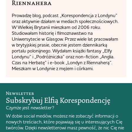
Riennahera​
Prowadzę blog, podcast „Korespondencja z Londynu”
oraz aktywnie działam w mediach społecznościowych.
W Wielkiej Brytanii mieszkam od 2006 roku.
Studiowałam historię i filmoznawstwo na
Uniwersytecie w Glasgow. Przez wiele lat pracowałam
w brytyjskiej prasie, obecnie jestem dziennikarką
portalu polonijnego. Wydałam książki fantasy „Elfy
Londynu” i „Podróżniczka” oraz non-fiction „Anglia.
Czas na Herbatę” i e-book „Londyn z Riennaherą”.
Mieszkam w Londynie z mężem i córkami.
Newsletter
Subskrybuj Elfią Korespondencję
Czymże jest newsletter?
W dobie social mediów, możesz nie zobaczyć informacji o
nowych treściach, które pojawiają się u interesujących Cię
twórców. Dzięki newsletterowi masz pewność, że nic Cię nie