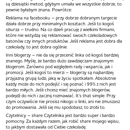
są dziesiątki metod, gdybym umiała we wszystkie dobrze, to
pewnie byłabym znana. Powrótce:
Reklama na facebooku – przy dobrze dobranym targecie
działa dobrze przy minimalnych kosztach. Jeśli to kogoś
oburza – trudno. Na co dzień pracuję z wielkimi firmami,
które nie wstydzą się reklamować swoich czekoladowych
batonów czy innych produktów. Jeśli reklama jest dobra dla
czekolady, to jest dobra ogólnie.
Inni blogerzy – nie da się przecenić linka od kogoś bardziej
znanego. Myślę, że bardzo dużo zawdzięczam znajomym
blogerom. Zarówno pod względem rady i wsparcia, jak i
promocji. Jeśli kogoś to mierzi – blogerzy są najbardziej
przyjazną grupą ludzi, jaką w życiu spotkałam. Absolutnie
każdy może do nich podejść i się poznać i 99% z nich jest
bardzo miłych. Jeśli chcesz mieć znajomych blogerów,
podejdź do nich i zacznij rozmawiać. It’s that simple. Przy
czym oczywiście nie prosisz nikogo o linki, ani nie zmuszasz
do promowania. Jeśli się mu spodobasz, to zrobi to.
Czytelnicy – share Czytelnika jest bardzo super i bardzo
pomocny. Za każdym razem, jak robić share mojego wpisu,
to jakbym dostawała od Ciebie czekoladę.