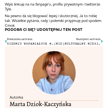
Wpis linkuję na na fanpage’u, profilu prywatnym i twitterze.
Tyle.
Na pewno da się blogować lepiej i skuteczniej. Ja to robię
tak. Wszelkie pytania, rady i polemiki przyjmuję pod spodem.
Cmok.
PODOBA CI SIĘ? UDOSTĘPNIJ TEN POST
Poprzedni artykuł
Następny artykuł
SIEDMIU WSPANIAŁYCH #10 – BLOGI, KTÓRE CZYTACIE
(NIE)KULTURALNY MIESIĄC #1
Autorka
Marta Dziok-Kaczyńska