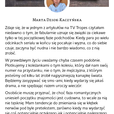
Marta Dziok-Kaczyńska
Zdaje się, że w jednym z artykułów na TV Tropes czytałam
niedawno o tym, że fabularnie uznaje się związki za ciekawe
tylko w tej początkowej fazie podchodów. Kiedy para po wielu
odcinkach serialu w końcu się pocałuje i wyzna, co do siebie
czuje, zaczyna być nudna i nie bardzo wiadomo, co z nią
zrobić.
W prawdziwym życiu uważamy chyba czasem podobnie.
Plotkujemy z koleżankami o tym kolesiu, który dał nam swój
numer na przystanku, nie o tym, że mężczyzna, z którym
jesteśmy od kilku lat zrobił najpyszniejszą kanapkę świata.
Będziemy zasypywać się sms-ami, kiedy wydarzy się jakaś
drama, a nie spędzając razem uroczy wieczór.
Osobiście muszę przyznać, że choć faza romantycznych
uniesień początku znajomości jest cudowna, to wcale za nią
nie tęsknię. Mam tendencje do zmieniania się w kłębek
nerwów pod byle pretekstem, zarówno kiedy ma wydarzyć
się coś potencjalnie przykrego jak i potencjalnie najlepszego