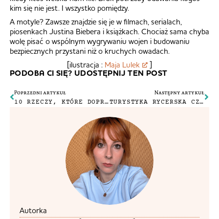
kim się nie jest. I wszystko pomiędzy.
A motyle? Zawsze znajdzie się je w filmach, serialach,
piosenkach Justina Biebera i książkach. Chociaż sama chyba
wolę pisać o wspólnym wygrywaniu wojen i budowaniu
bezpiecznych przystani niż o kruchych owadach.
[ilustracja :
Maja Lulek
]
PODOBA CI SIĘ? UDOSTĘPNIJ TEN POST
Poprzedni artykuł
Następny artykuł
10 RZECZY, KTÓRE DOPROWADZAJĄ MNIE DO SZEWSKIEJ PASJI
TURYSTYKA RYCERSKA CZYLI DZIELNI CHŁOPCY I ICH NIESAMOWITE PRZYGODY
Autorka