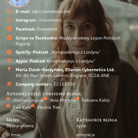
E-mail:
info@riennahera.com
Instagram:
@riennahera
Facebook:
Riennahera
Grupa na Facebooku:
Międzynarodowy Legion Pończoch
Pogardy
Spotify: Podcast
„Korespondencja z Londynu”
Apple: Podcast
Korespondencja z Londynu”
Marta Dziok-Kaczyńska, Ellarion Cybernetics Ltd.
86-90 Paul Street, London, England, EC2A 4NE
Company number:
12165590
Autorki zdjęć z designu bloga
Joanna Glogaza
Ania Hrycyna
Roksana Kalisz
Ewa Kara
Paulina Tran
Menu
Kategorie bloga
Strona główna
życie
O mnie
emigracja