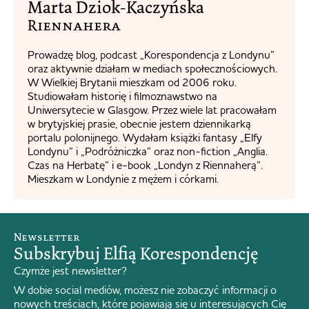
Marta Dziok-Kaczyńska
Riennahera​
Prowadzę blog, podcast „Korespondencja z Londynu”
oraz aktywnie działam w mediach społecznościowych.
W Wielkiej Brytanii mieszkam od 2006 roku.
Studiowałam historię i filmoznawstwo na
Uniwersytecie w Glasgow. Przez wiele lat pracowałam
w brytyjskiej prasie, obecnie jestem dziennikarką
portalu polonijnego. Wydałam książki fantasy „Elfy
Londynu” i „Podróżniczka” oraz non-fiction „Anglia.
Czas na Herbatę” i e-book „Londyn z Riennaherą”.
Mieszkam w Londynie z mężem i córkami.
Newsletter
Subskrybuj Elfią Korespondencję
Czymże jest newsletter?
W dobie social mediów, możesz nie zobaczyć informacji o
nowych treściach, które pojawiają się u interesujących Cię