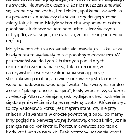
na świecie. Naprawdę cieszę się, że nie muszę zastanawiać
się, kocha czy nie kocha, ten telefon, spotkanie, związek to
na poważnie, z nudów czy dla seksu i czy drugiej stronie
zależy tak jak mnie. Motyle w brzuchu wspominam dobrze,
podobnie jak dobrze wspominam pełen talerz świeżych
ostryg. To, że są super, nie oznacza, że potrzebuję ich życiu
częściej.
Motyle w brzuchu są wspaniałe, ale prawda jest taka, że za
każdym razem wydawały mi się podobnym odczuciem. W
przeciwieństwie do tych fabularnych par, których
okoliczności zakochania się są tak bardzo inne, w
rzeczywistości wczesne zakochania wydają mi się
stosunkowo podobne, a o wiele ciekawsze jest dla mnie
wspólne budowanie własnego świata. Nie kwiaty na randce,
ale sms “jakiego chcesz burgera”, kiedy wracam wykończona
z delegacji. Albo rozpierająca, uskrzydlająca chęć podzielenia
się dobrymi wieściami z tą jedną jedyną osobą. Kłócenie się o
to czy Radosław Sikorski jest mężem stanu czy nie przy
śniadaniu i awantura w drodze powrotnej z pubu, bo mamy
inny pogląd na pierwszą wojnę światową, chociaż nikt już nie
pamięta na co konkretnie. Porozumiewawcze spojrzenie,
kiedy ktoś wciska nam kit. Brak potrzeby udawania kogoś