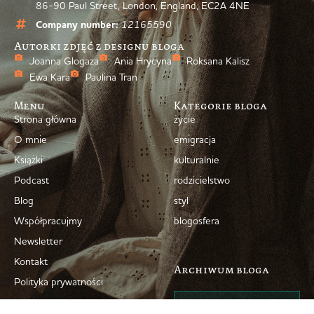
86-90 Paul Street, London, England, EC2A 4NE
Company number:
12165590
Autorki zdjęć z designu bloga
Joanna Glogaza
Ania Hrycyna
Roksana Kalisz
Ewa Kara
Paulina Tran
Menu
Kategorie bloga
Strona główna
życie
O mnie
emigracja
Książki
kulturalnie
Podcast
rodzicielstwo
Blog
styl
Współpracujmy
blogosfera
Newsletter
Kontakt
Archiwum bloga
Polityka prywatności