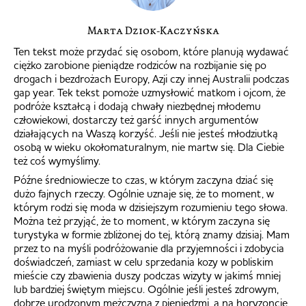
Marta Dziok-Kaczyńska
Ten tekst może przydać się osobom, które planują wydawać
ciężko zarobione pieniądze rodziców na rozbijanie się po
drogach i bezdrożach Europy, Azji czy innej Australii podczas
gap year. Tek tekst pomoże uzmysłowić matkom i ojcom, że
podróże kształcą i dodają chwały niezbędnej młodemu
człowiekowi, dostarczy też garść innych argumentów
działających na Waszą korzyść. Jeśli nie jesteś młodziutką
osobą w wieku okołomaturalnym, nie martw się. Dla Ciebie
też coś wymyślimy.
Późne średniowiecze to czas, w którym zaczyna dziać się
dużo fajnych rzeczy. Ogólnie uznaje się, że to moment, w
którym rodzi się moda w dzisiejszym rozumieniu tego słowa.
Można też przyjąć, że to moment, w którym zaczyna się
turystyka w formie zbliżonej do tej, którą znamy dzisiaj. Mam
przez to na myśli podróżowanie dla przyjemności i zdobycia
doświadczeń, zamiast w celu sprzedania kozy w pobliskim
mieście czy zbawienia duszy podczas wizyty w jakimś mniej
lub bardziej świętym miejscu. Ogólnie jeśli jesteś zdrowym,
dobrze urodzonym mężczyzną z pieniędzmi, a na horyzoncie