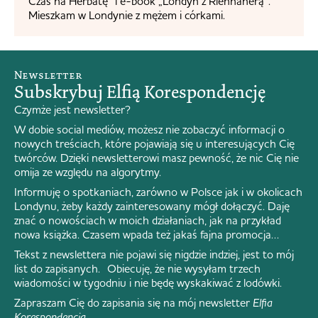
Czas na Herbatę” i e-book „Londyn z Riennaherą”.
Mieszkam w Londynie z mężem i córkami.
Newsletter
Subskrybuj Elfią Korespondencję
Czymże jest newsletter?
W dobie social mediów, możesz nie zobaczyć informacji o
nowych treściach, które pojawiają się u interesujących Cię
twórców. Dzięki newsletterowi masz pewność, że nic Cię nie
omija ze względu na algorytmy.
Informuję o spotkaniach, zarówno w Polsce jak i w okolicach
Londynu, żeby każdy zainteresowany mógł dołączyć. Daję
znać o nowościach w moich działaniach, jak na przykład
nowa książka. Czasem wpada też jakaś fajna promocja…
Tekst z newslettera nie pojawi się nigdzie indziej, jest to mój
list do zapisanych. Obiecuję, że nie wysyłam trzech
wiadomości w tygodniu i nie będę wyskakiwać z lodówki.
Zapraszam Cię do zapisania się na mój newsletter
Elfia
Korespondencja
.