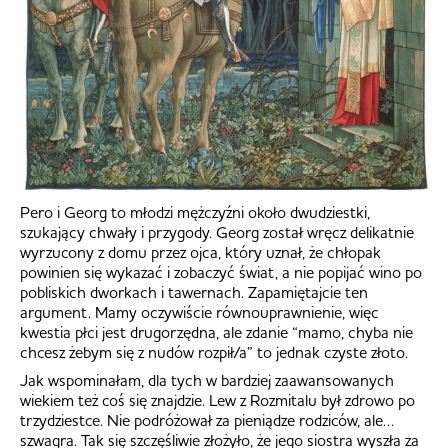
Pero i Georg to młodzi mężczyźni około dwudziestki,
szukający chwały i przygody. Georg został wręcz delikatnie
wyrzucony z domu przez ojca, który uznał, że chłopak
powinien się wykazać i zobaczyć świat, a nie popijać wino po
pobliskich dworkach i tawernach. Zapamiętajcie ten
argument. Mamy oczywiście równouprawnienie, więc
kwestia płci jest drugorzędna, ale zdanie “mamo, chyba nie
chcesz żebym się z nudów rozpił/a” to jednak czyste złoto.
Jak wspominałam, dla tych w bardziej zaawansowanych
wiekiem też coś się znajdzie. Lew z Rozmitalu był zdrowo po
trzydziestce. Nie podróżował za pieniądze rodziców, ale…
szwagra. Tak się szczęśliwie złożyło, że jego siostra wyszła za