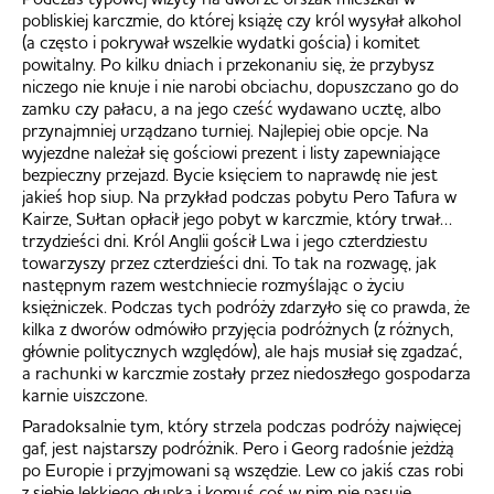
pobliskiej karczmie, do której książę czy król wysyłał alkohol
(a często i pokrywał wszelkie wydatki gościa) i komitet
powitalny. Po kilku dniach i przekonaniu się, że przybysz
niczego nie knuje i nie narobi obciachu, dopuszczano go do
zamku czy pałacu, a na jego cześć wydawano ucztę, albo
przynajmniej urządzano turniej. Najlepiej obie opcje. Na
wyjezdne należał się gościowi prezent i listy zapewniające
bezpieczny przejazd. Bycie księciem to naprawdę nie jest
jakieś hop siup. Na przykład podczas pobytu Pero Tafura w
Kairze, Sułtan opłacił jego pobyt w karczmie, który trwał…
trzydzieści dni. Król Anglii gościł Lwa i jego czterdziestu
towarzyszy przez czterdzieści dni. To tak na rozwagę, jak
następnym razem westchniecie rozmyślając o życiu
księżniczek. Podczas tych podróży zdarzyło się co prawda, że
kilka z dworów odmówiło przyjęcia podróżnych (z różnych,
głównie politycznych względów), ale hajs musiał się zgadzać,
a rachunki w karczmie zostały przez niedoszłego gospodarza
karnie uiszczone.
Paradoksalnie tym, który strzela podczas podróży najwięcej
gaf, jest najstarszy podróżnik. Pero i Georg radośnie jeżdżą
po Europie i przyjmowani są wszędzie. Lew co jakiś czas robi
z siebie lekkiego głupka i komuś coś w nim nie pasuje.