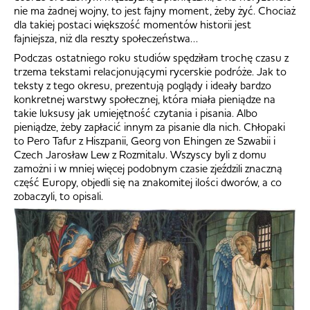
nie ma żadnej wojny, to jest fajny moment, żeby żyć. Chociaż
dla takiej postaci większość momentów historii jest
fajniejsza, niż dla reszty społeczeństwa…
Podczas ostatniego roku studiów spędziłam trochę czasu z
trzema tekstami relacjonującymi rycerskie podróże. Jak to
teksty z tego okresu, prezentują poglądy i ideały bardzo
konkretnej warstwy społecznej, która miała pieniądze na
takie luksusy jak umiejętność czytania i pisania. Albo
pieniądze, żeby zapłacić innym za pisanie dla nich. Chłopaki
to Pero Tafur z Hiszpanii, Georg von Ehingen ze Szwabii i
Czech Jarosław Lew z Rozmitalu. Wszyscy byli z domu
zamożni i w mniej więcej podobnym czasie zjeździli znaczną
część Europy, objedli się na znakomitej ilości dworów, a co
zobaczyli, to opisali.