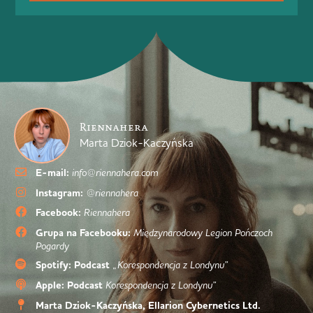
Riennahera
Marta Dziok-Kaczyńska
E-mail:
info@riennahera.com
Instagram:
@riennahera
Facebook:
Riennahera
Grupa na Facebooku:
Międzynarodowy Legion Pończoch
Pogardy
Spotify: Podcast
„Korespondencja z Londynu”
Apple: Podcast
Korespondencja z Londynu”
Marta Dziok-Kaczyńska, Ellarion Cybernetics Ltd.