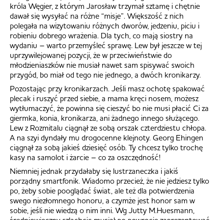
króla Węgier, z którym Jarosław trzymał sztamę i chętnie
dawał się wysyłać na różne “misje”. Większość z nich
polegała na wizytowaniu różnych dworów, jedzeniu, piciu i
robieniu dobrego wrażenia. Dla tych, co mają siostry na
wydaniu – warto przemyśleć sprawę. Lew był jeszcze w tej
uprzywilejowanej pozycji, że w przeciwieństwie do
młodzieniaszków nie musiał nawet sam spisywać swoich
przygód, bo miał od tego nie jednego, a dwóch kronikarzy.
Pozostając przy kronikarzach. Jeśli masz ochotę spakować
plecak i ruszyć przed siebie, a mama kręci nosem, możesz
wytłumaczyć, że powinna się cieszyć bo nie musi płacić Ci za
giermka, konia, kronikarza, ani żadnego innego służącego.
Lew z Rozmitalu ciągnął ze sobą orszak czterdziestu chłopa.
A na szyi dyndały mu drogocenne klejnoty. Georg Ehingen
ciągnął za sobą jakieś dziesięć osób. Ty chcesz tylko trochę
kasy na samolot i żarcie – co za oszczędność!
Niemniej jednak przydałaby się lustrzaneczka i jakiś
porządny smartfonik. Wiadomo przecież, że nie jedziesz tylko
po, żeby sobie pooglądać świat, ale też dla potwierdzenia
swego niezłomnego honoru, a czymże jest honor sam w
sobie, jeśli nie wiedzą o nim inni. Wg Jutty M.Huesmann,