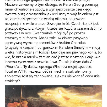
Możliwe, że wiemy o tym dlatego, że Pero i Georg pomijają
mniej chwalebne epizody, a wynajęci pisarze czeskiego
rycerza piszą o wszystkim jak leci. Innym wyjaśnieniem jest
to, że młodzi rycerze nie wadzą nikomu, bo jeszcze
niespecjalnie wiele znaczą. Szwagier króla Czech, to już jest
gracz polityczny, z którym trzeba się liczyć, a czasem dać mu
prztyczka w nos. Ewentualnie mógł być po prostu
strasznym bufonem. Absolutnie uwielbiam pasywno-
agresywną wymianę prezentów z hrabim Charolais
(przyszłym księciem burgundzkim Karolem Śmiałym – moją
wielką historyczną miłością). Lew daje mu pięknego konia, bo
wie, że hrabia musi w zamian dać jeszcze lepszego. I daje. Ale
innemu rycerzowi z orszaku Lwa. To tak jakbym dała Ci
iPhone’a, a Ty dajesz lepszego iPhone’a mojej sąsiadce.
Totalne WTF, niezręczność i śmiech na sali, ale normy
społeczne zostały zachowane…I jak tu nie kochać dworskiej
etykiety?