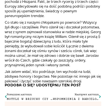
pochodzi z Hiszpanii. Fakt, że trzech rycerzy z trzech części
Europy zdecydowało się na dość podobną podróż i podobny
sposób jej upamiętnienia, świadczy o pewnym
paneuropejskim trendzie.
Co stało się z naszymi chłopakami po powrocie? Wszyscy
żyli długo i szczęśliwie. Pero ożenił się i doczekał potomstwa,
wraz z synem zajmowali stanowiska w radzie miejskiej. Georg
był romantyczny niczym książę William. Ożenił się z prostą (i
bajecznie bogatą) dziewczyną z ludu, która miała tyle
pieniędzy, że wybudowali sobie kościół. Łącznie z dwiema
żonami doczekał się ośmiu synów i sześciu córek, tak więc
można uznać, że miał się zdrowo i dobrze się bawił. Jaroslav
wrócił do Czech, gdzie czekały go zaszczyty, ordery,
przynajmniej jeden synek i własny zamek.
Jak zatem widać, kto podróżuje, ten wychodzi na ludzi,
zdobywa honory i bogactwa. Nie pozostaje nic innego jak się
pakować i życzyć sobie nawzajem szerokiej drogi.
PODOBA CI SIĘ? UDOSTĘPNIJ TEN POST
Poprzedni artykuł
Następny artykuł
MOTYLE W BRZUCHU CZY BEZPIECZNE PRZYSTANIE CZYLI MIŁOŚĆ NIEFABULARNA
WSPOMNIENIA Z BARCELONY