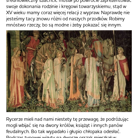
średniowieczny szlachcic musiał po powrocie zaprezentować
swoje dokonania rodzinie i kręgowi towarzyskiemu, stąd w
XV wieku mamy coraz więcej relacji z wypraw. Naprawdę nie
jesteśmy tacy znowu różni od naszych przodków. Robimy
mnóstwo rzeczy, bo są modne i żeby pokazać się innym.
Rycerze mieli nad nami niestety tę przewagę, że podróżując
mogli wbijać się na dwory królów, książąt i innych panów
feudalnych. Bo tak wypadało i głupio chłopaka odesłać.
Podczas typowej wizyty na dworze orszak mieszkał w