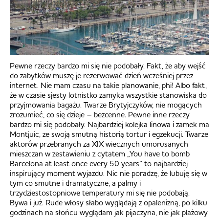
Pewne rzeczy bardzo mi się nie podobały. Fakt, że aby wejść
do zabytków muszę je rezerwować dzień wcześniej przez
internet. Nie mam czasu na takie planowanie, phi! Albo fakt,
że w czasie sjesty lotnistko zamyka wszystkie stanowiska do
przyjmowania bagażu. Twarze Brytyjczyków, nie mogących
zrozumieć, co się dzieje – bezcenne. Pewne inne rzeczy
bardzo mi się podobały. Najbardziej kolejka linowa i zamek ma
Montjuic, ze swoją smutną historią tortur i egzekucji. Twarze
aktorów przebranych za XIX wiecznych umorusanych
mieszczan w zestawieniu z cytatem „You have to bomb
Barcelona at least once every 50 years” to najbardziej
inspirujący moment wyjazdu. Nic nie poradzę, że lubuję się w
tym co smutne i dramatyczne, a palmy i
trzydziestostopniowe temperatury mi się nie podobają.
Bywa i już. Rude włosy słabo wyglądają z opalenizną, po kilku
godzinach na słońcu wyglądam jak pijaczyna, nie jak plażowy