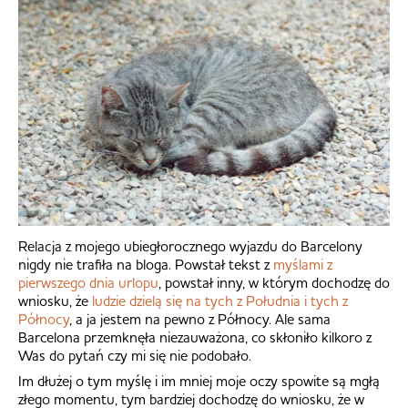
Relacja z mojego ubiegłorocznego wyjazdu do Barcelony
nigdy nie trafiła na bloga. Powstał tekst z
myślami z
pierwszego dnia urlopu
, powstał inny, w którym dochodzę do
wniosku, że
ludzie dzielą się na tych z Południa i tych z
Północy
, a ja jestem na pewno z Północy. Ale sama
Barcelona przemknęła niezauważona, co skłoniło kilkoro z
Was do pytań czy mi się nie podobało.
Im dłużej o tym myślę i im mniej moje oczy spowite są mgłą
złego momentu, tym bardziej dochodzę do wniosku, że w