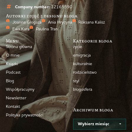
Company number:
12165590
Autorki zdjęć z designu bloga
Joanna Glogaza
Ania Hrycyna
Roksana Kalisz
Ewa Kara
Paulina Tran
Menu
Kategorie bloga
Strona główna
życie
O mnie
emigracja
Książki
kulturalnie
Podcast
rodzicielstwo
Blog
styl
Współpracujmy
blogosfera
Newsletter
Kontakt
Archiwum bloga
Polityka prywatności