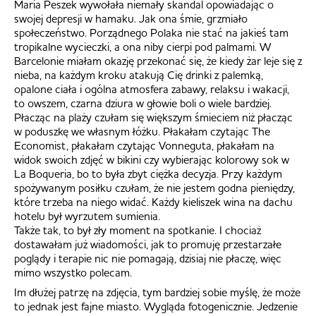
Maria Peszek wywołała niemały skandal opowiadając o
swojej depresji w hamaku. Jak ona śmie, grzmiało
społeczeństwo. Porządnego Polaka nie stać na jakieś tam
tropikalne wycieczki, a ona niby cierpi pod palmami. W
Barcelonie miałam okazję przekonać się, że kiedy żar leje się z
nieba, na każdym kroku atakują Cię drinki z palemką,
opalone ciała i ogólna atmosfera zabawy, relaksu i wakacji,
to owszem, czarna dziura w głowie boli o wiele bardziej.
Płacząc na plaży czułam się większym śmieciem niż płacząc
w poduszkę we własnym łóżku. Płakałam czytając The
Economist, płakałam czytając Vonneguta, płakałam na
widok swoich zdjęć w bikini czy wybierając kolorowy sok w
La Boqueria, bo to była zbyt ciężka decyzja. Przy każdym
spożywanym posiłku czułam, że nie jestem godna pieniędzy,
które trzeba na niego widać. Każdy kieliszek wina na dachu
hotelu był wyrzutem sumienia.
Także tak, to był zły moment na spotkanie. I chociaż
dostawałam już wiadomości, jak to promuję przestarzałe
poglądy i terapie nic nie pomagają, dzisiaj nie płaczę, więc
mimo wszystko polecam.
Im dłużej patrzę na zdjęcia, tym bardziej sobie myślę, że może
to jednak jest fajne miasto. Wygląda fotogenicznie. Jedzenie