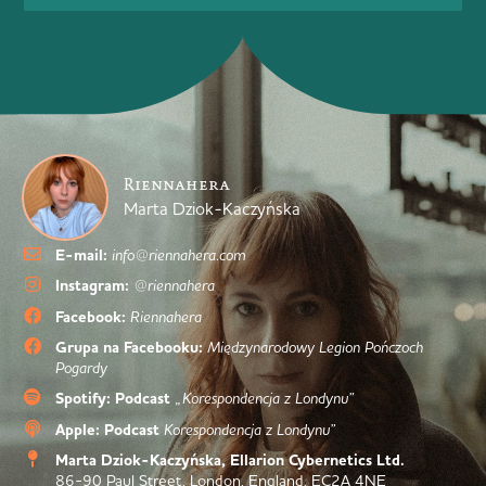
Riennahera
Marta Dziok-Kaczyńska
E-mail:
info@riennahera.com
Instagram:
@riennahera
Facebook:
Riennahera
Grupa na Facebooku:
Międzynarodowy Legion Pończoch
Pogardy
Spotify: Podcast
„Korespondencja z Londynu”
Apple: Podcast
Korespondencja z Londynu”
Marta Dziok-Kaczyńska, Ellarion Cybernetics Ltd.
86-90 Paul Street, London, England, EC2A 4NE