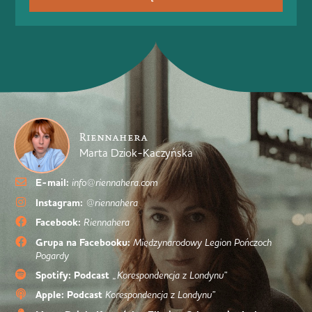
Riennahera
Marta Dziok-Kaczyńska
E-mail:
info@riennahera.com
Instagram:
@riennahera
Facebook:
Riennahera
Grupa na Facebooku:
Międzynarodowy Legion Pończoch
Pogardy
Spotify: Podcast
„Korespondencja z Londynu”
Apple: Podcast
Korespondencja z Londynu”