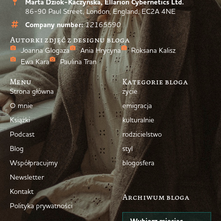
Marta Dziok-Kaczyńska, Ellarion Cybernetics Ltd.
86-90 Paul Street, London, England, EC2A 4NE
Company number:
12165590
Autorki zdjęć z designu bloga
Joanna Glogaza
Ania Hrycyna
Roksana Kalisz
Ewa Kara
Paulina Tran
Menu
Kategorie bloga
Strona główna
życie
O mnie
emigracja
Książki
kulturalnie
Podcast
rodzicielstwo
Blog
styl
Współpracujmy
blogosfera
Newsletter
Kontakt
Archiwum bloga
Polityka prywatności