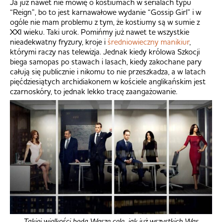
Ja już nawet nie mówię o kostiumach w serialach typu
“Reign”, bo to jest karnawałowe wydanie “Gossip Girl” i w
ogóle nie mam problemu z tym, że kostiumy są w sumie z
XXI wieku. Taki urok. Pomińmy już nawet te wszystkie
nieadekwatny fryzury, kroje i
średniowieczny manikiur
,
którymi raczy nas telewizja. Jednak kiedy królowa Szkocji
biega samopas po stawach i lasach, kiedy zakochane pary
całują się publicznie i nikomu to nie przeszkadza, a w latach
pięćdziesiątych archidiakonem w kościele anglikańskim jest
czarnoskóry, to jednak lekko tracę zaangażowanie.
Takiej wielkości będą Wasze cele, jak już wszystkich Was