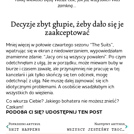
zamkną…
Decyzje zbyt głupie, żeby dało się je
zaakceptować
Mniej więcej w połowie czwartego sezonu “The Suits”,
wpatrując się w ekran z niedowierzaniem, wypowiedziałam
znamienne zdanie. “Jacy oni są wszyscy powaleni”. Po czym
odetchnęłam z ulgą, że w porządku, może miewam buby w
biurze i czasem zawalę, ale przynajmniej nie pracuję w tej
kancelarii i jak tylko skończy się ten odcinek, mogę
odetchnąć z ulgą. Nie muszę dalej zajmować się ich
idiotycznymi problemami. A osobiście wsadziłabym ich
wszystkich do więzienia.
Co wkurza Ciebie? Jakiego bohatera nie możesz znieść?
Czekam!
PODOBA CI SIĘ? UDOSTĘPNIJ TEN POST
Poprzedni artykuł
Następny artykuł
SHIT HAPPENS
WSZYSCY JESTEŚMY TROCHĘ PONISZCZENI