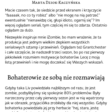
Marta Dziok-Kaczyńska
Macie czasem tak, że siedzicie przed ekranem i krzyczycie
“faaaaak, no co ty robisz” albo “nie mogę na nią patrzeć”
ewentualnie “nienawidzę cię, głupi idioto, ogarnij się”? Im
więcej oglądam seriali, tym częściej mi się to zdarza. Ostatnio
oglądam za dużo.
Niezwykle inspiruje mnie iZombie, bo mam wrażenie, że ta
produkcja jest jednym wielkim zlepkiem wszystkich
serialowych sztamp i przewinień. Oglądam też Grantchester
i całe szczęście, że nadszedł trzeci sezon, bo po raz pierwszy
jakkolwiek rozumiem motywacje bohaterów. Lecę z moją
listą przewinień i nie mogę doczekać się Waszych wskazań.
Bohaterowie ze sobą nie rozmawiają
Gdyby taka Liv powiedziała najbliższym od razu, że jest
zombie, pozbylibyśmy się spokojnie 80% problemów. Były
narzeczony przez cały pierwszy sezon jest w nią wpatrzony
jak w obrazek, przyjaciółka zrobiłaby dla niej wszystko. Gdyby
bohaterka powiedziała jej przy herbacie “hej, stara, jestę