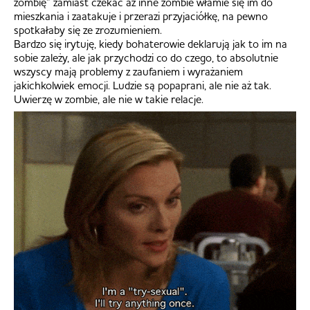
zombię” zamiast czekać aż inne zombie włamie się im do
mieszkania i zaatakuje i przerazi przyjaciółkę, na pewno
spotkałaby się ze zrozumieniem.
Bardzo się irytuję, kiedy bohaterowie deklarują jak to im na
sobie zależy, ale jak przychodzi co do czego, to absolutnie
wszyscy mają problemy z zaufaniem i wyrażaniem
jakichkolwiek emocji. Ludzie są popaprani, ale nie aż tak.
Uwierzę w zombie, ale nie w takie relacje.