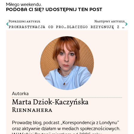
Miłego weekendu.
PODOBA CI SIĘ? UDOSTĘPNIJ TEN POST
Poprzedni artykuł
Następny artykuł
PROKRASTYNACJA OD PROKRASTYNACJI CZYLI NIE MAM SIŁY NA SERIALE
DLACZEGO REZYGNUJĘ Z DOBREJ PRACY?
Autorka
Marta Dziok-Kaczyńska
Riennahera​
Prowadzę blog, podcast „Korespondencja z Londynu”
oraz aktywnie działam w mediach społecznościowych.