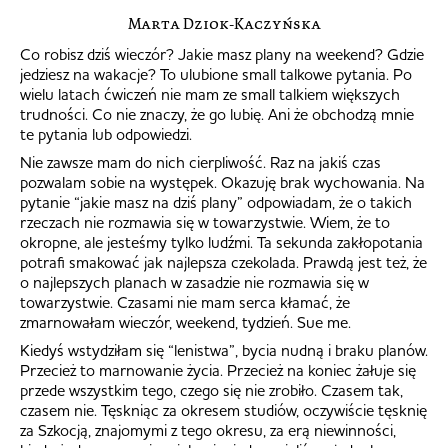
Marta Dziok-Kaczyńska
Co robisz dziś wieczór? Jakie masz plany na weekend? Gdzie
jedziesz na wakacje? To ulubione small talkowe pytania. Po
wielu latach ćwiczeń nie mam ze small talkiem większych
trudności. Co nie znaczy, że go lubię. Ani że obchodzą mnie
te pytania lub odpowiedzi.
Nie zawsze mam do nich cierpliwość. Raz na jakiś czas
pozwalam sobie na występek. Okazuję brak wychowania. Na
pytanie “jakie masz na dziś plany” odpowiadam, że o takich
rzeczach nie rozmawia się w towarzystwie. Wiem, że to
okropne, ale jesteśmy tylko ludźmi. Ta sekunda zakłopotania
potrafi smakować jak najlepsza czekolada. Prawdą jest też, że
o najlepszych planach w zasadzie nie rozmawia się w
towarzystwie. Czasami nie mam serca kłamać, że
zmarnowałam wieczór, weekend, tydzień. Sue me.
Kiedyś wstydziłam się “lenistwa”, bycia nudną i braku planów.
Przecież to marnowanie życia. Przecież na koniec żałuje się
przede wszystkim tego, czego się nie zrobiło. Czasem tak,
czasem nie. Tęskniąc za okresem studiów, oczywiście tęsknię
za Szkocją, znajomymi z tego okresu, za erą niewinności,