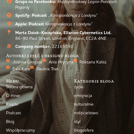
Grupa na Facebooku:
Międzynarodowy Legion Pończoch
Pogardy
Spotify: Podcast
„Korespondencja z Londynu”
Apple: Podcast
Korespondencja z Londynu”
Marta Dziok-Kaczyńska, Ellarion Cybernetics Ltd.
86-90 Paul Street, London, England, EC2A 4NE
Company number:
12165590
Autorki zdjęć z designu bloga
Joanna Glogaza
Ania Hrycyna
Roksana Kalisz
Ewa Kara
Paulina Tran
Menu
Kategorie bloga
Strona główna
życie
O mnie
emigracja
Książki
kulturalnie
Podcast
rodzicielstwo
Blog
styl
Współpracujmy
blogosfera