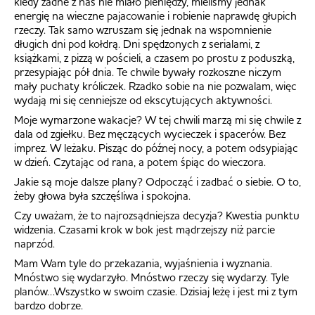
kiedy żadne z nas nie miało pieniędzy, mieliśmy jednak
energię na wieczne pajacowanie i robienie naprawdę głupich
rzeczy. Tak samo wzruszam się jednak na wspomnienie
długich dni pod kołdrą. Dni spędzonych z serialami, z
książkami, z pizzą w pościeli, a czasem po prostu z poduszką,
przesypiając pół dnia. Te chwile bywały rozkoszne niczym
mały puchaty króliczek. Rzadko sobie na nie pozwalam, więc
wydają mi się cenniejsze od ekscytujących aktywności.
Moje wymarzone wakacje? W tej chwili marzą mi się chwile z
dala od zgiełku. Bez męczących wycieczek i spacerów. Bez
imprez. W leżaku. Pisząc do późnej nocy, a potem odsypiając
w dzień. Czytając od rana, a potem śpiąc do wieczora.
Jakie są moje dalsze plany? Odpocząć i zadbać o siebie. O to,
żeby głowa była szczęśliwa i spokojna.
Czy uważam, że to najrozsądniejsza decyzja? Kwestia punktu
widzenia. Czasami krok w bok jest mądrzejszy niż parcie
naprzód.
Mam Wam tyle do przekazania, wyjaśnienia i wyznania.
Mnóstwo się wydarzyło. Mnóstwo rzeczy się wydarzy. Tyle
planów…
Wszystko w swoim czasie. Dzisiaj leżę i jest mi z tym
bardzo dobrze.