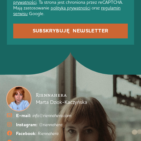
prywatności
. Ta strona jest chroniona przez reCAPTCHA.
Mają zastosowanie
polityka prywatności
oraz
regulamin
serwisu
Google.
SUBSKRYBUJĘ NEWSLETTER
Riennahera
Marta Dziok-Kaczyńska
E-mail:
info@riennahera.com
Instagram:
@riennahera
Facebook:
Riennahera