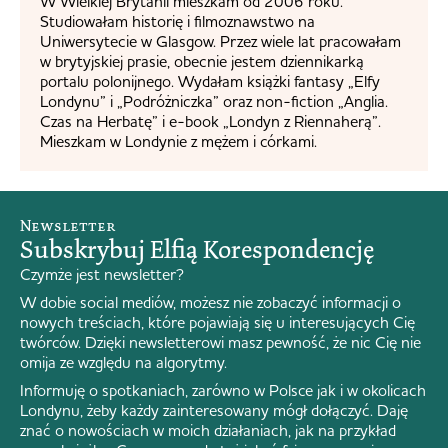
W Wielkiej Brytanii mieszkam od 2006 roku.
Studiowałam historię i filmoznawstwo na
Uniwersytecie w Glasgow. Przez wiele lat pracowałam
w brytyjskiej prasie, obecnie jestem dziennikarką
portalu polonijnego. Wydałam książki fantasy „Elfy
Londynu” i „Podróżniczka” oraz non-fiction „Anglia.
Czas na Herbatę” i e-book „Londyn z Riennaherą”.
Mieszkam w Londynie z mężem i córkami.
Newsletter
Subskrybuj Elfią Korespondencję
Czymże jest newsletter?
W dobie social mediów, możesz nie zobaczyć informacji o
nowych treściach, które pojawiają się u interesujących Cię
twórców. Dzięki newsletterowi masz pewność, że nic Cię nie
omija ze względu na algorytmy.
Informuję o spotkaniach, zarówno w Polsce jak i w okolicach
Londynu, żeby każdy zainteresowany mógł dołączyć. Daję
znać o nowościach w moich działaniach, jak na przykład