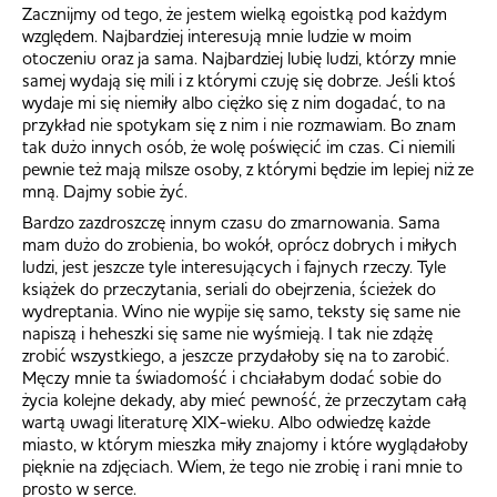
Zacznijmy od tego, że jestem wielką egoistką pod każdym
względem. Najbardziej interesują mnie ludzie w moim
otoczeniu oraz ja sama. Najbardziej lubię ludzi, którzy mnie
samej wydają się mili i z którymi czuję się dobrze. Jeśli ktoś
wydaje mi się niemiły albo ciężko się z nim dogadać, to na
przykład nie spotykam się z nim i nie rozmawiam. Bo znam
tak dużo innych osób, że wolę poświęcić im czas. Ci niemili
pewnie też mają milsze osoby, z którymi będzie im lepiej niż ze
mną. Dajmy sobie żyć.
Bardzo zazdroszczę innym czasu do zmarnowania. Sama
mam dużo do zrobienia, bo wokół, oprócz dobrych i miłych
ludzi, jest jeszcze tyle interesujących i fajnych rzeczy. Tyle
książek do przeczytania, seriali do obejrzenia, ścieżek do
wydreptania. Wino nie wypije się samo, teksty się same nie
napiszą i heheszki się same nie wyśmieją. I tak nie zdążę
zrobić wszystkiego, a jeszcze przydałoby się na to zarobić.
Męczy mnie ta świadomość i chciałabym dodać sobie do
życia kolejne dekady, aby mieć pewność, że przeczytam całą
wartą uwagi literaturę XIX-wieku. Albo odwiedzę każde
miasto, w którym mieszka miły znajomy i które wyglądałoby
pięknie na zdjęciach. Wiem, że tego nie zrobię i rani mnie to
prosto w serce.