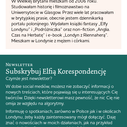
W Wielkiej Brytanii mieszkam od 2006 roku.
Studiowałam historię i filmoznawstwo na
Uniwersytecie w Glasgow. Przez wiele lat pracowałam
w brytyjskiej prasie, obecnie jestem dziennikarką
portalu polonijnego. Wydałam książki fantasy „Elfy
Londynu” i „Podróżniczka” oraz non-fiction „Anglia.
Czas na Herbatę” i e-book „Londyn z Riennaherą”.
Mieszkam w Londynie z mężem i córkami.
Newsletter
Subskrybuj Elfią Korespondencję
Czymże jest newsletter?
W dobie social mediów, możesz nie zobaczyć informacji o
nowych treściach, które pojawiają się u interesujących Cię
twórców. Dzięki newsletterowi masz pewność, że nic Cię nie
omija ze względu na algorytmy.
Informuję o spotkaniach, zarówno w Polsce jak i w okolicach
Londynu, żeby każdy zainteresowany mógł dołączyć. Daję
znać o nowościach w moich działaniach, jak na przykład