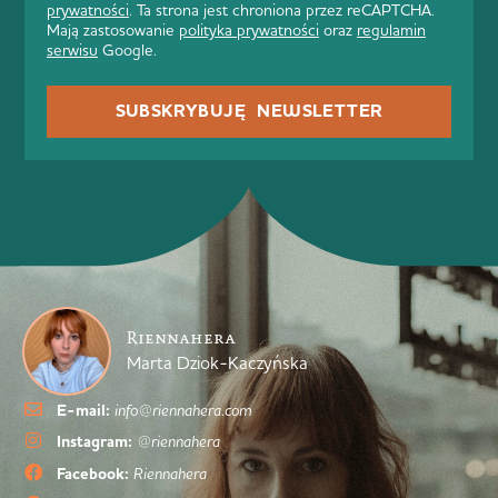
prywatności
. Ta strona jest chroniona przez reCAPTCHA.
Mają zastosowanie
polityka prywatności
oraz
regulamin
serwisu
Google.
SUBSKRYBUJĘ NEWSLETTER
Riennahera
Marta Dziok-Kaczyńska
E-mail:
info@riennahera.com
Instagram:
@riennahera
Facebook:
Riennahera