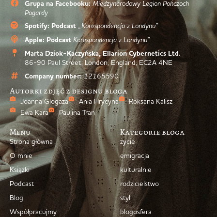
Grupa na Facebooku:
Międzynarodowy Legion Pończoch
Pogardy
Spotify: Podcast
„Korespondencja z Londynu”
Apple: Podcast
Korespondencja z Londynu”
Marta Dziok-Kaczyńska, Ellarion Cybernetics Ltd.
86-90 Paul Street, London, England, EC2A 4NE
Company number:
12165590
Autorki zdjęć z designu bloga
Joanna Glogaza
Ania Hrycyna
Roksana Kalisz
Ewa Kara
Paulina Tran
Menu
Kategorie bloga
Strona główna
życie
O mnie
emigracja
Książki
kulturalnie
Podcast
rodzicielstwo
Blog
styl
Współpracujmy
blogosfera