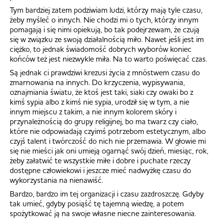
Tym bardziej zatem podziwiam ludzi, którzy mają tyle czasu,
żeby myśleć o innych. Nie chodzi mi o tych, którzy innym
pomagają i się nimi opiekują, bo tak podejrzewam, że czują
się w związku ze swoją działalnością miło. Nawet jeśli jest im
ciężko, to jednak świadomość dobrych wyborów koniec
końców też jest niezwykle miła. Na to warto poświęcać czas.
Są jednak ci prawdziwi krezusi życia z mnóstwem czasu do
zmarnowania na innych. Do krzyczenia, wypisywania,
oznajmiania światu, że ktoś jest taki, siaki czy owaki bo z
kimś sypia albo z kimś nie sypia, urodził się w tym, a nie
innym miejscu z takim, a nie innym kolorem skóry i
przynależnością do grupy religijnej, bo ma twarz czy ciało,
które nie odpowiadają czyimś potrzebom estetycznym, albo
czyjś talent i twórczość do nich nie przemawia. W głowie mi
się nie mieści jak oni umieją ogarnąć swój dzień, miesiąc, rok,
żeby załatwić te wszystkie miłe i dobre i puchate rzeczy
dostępne człowiekowi i jeszcze mieć nadwyżkę czasu do
wykorzystania na nienawiść.
Bardzo, bardzo im tej organizacji i czasu zazdroszczę. Gdyby
tak umieć, gdyby posiąść tę tajemną wiedzę, a potem
spożytkować ją na swoje własne niecne zainteresowania.