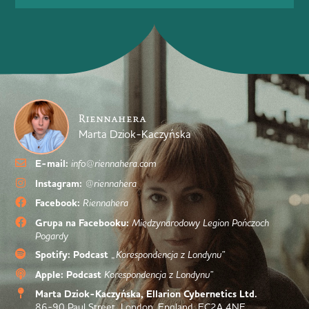
Riennahera
Marta Dziok-Kaczyńska
E-mail:
info@riennahera.com
Instagram:
@riennahera
Facebook:
Riennahera
Grupa na Facebooku:
Międzynarodowy Legion Pończoch
Pogardy
Spotify: Podcast
„Korespondencja z Londynu”
Apple: Podcast
Korespondencja z Londynu”
Marta Dziok-Kaczyńska, Ellarion Cybernetics Ltd.
86-90 Paul Street, London, England, EC2A 4NE