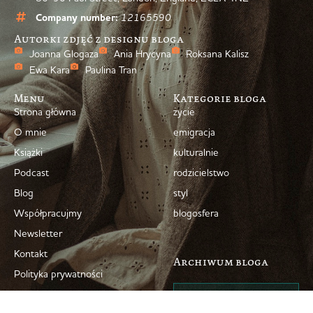
Company number:
12165590
Autorki zdjęć z designu bloga
Joanna Glogaza
Ania Hrycyna
Roksana Kalisz
Ewa Kara
Paulina Tran
Menu
Kategorie bloga
Strona główna
życie
O mnie
emigracja
Książki
kulturalnie
Podcast
rodzicielstwo
Blog
styl
Współpracujmy
blogosfera
Newsletter
Kontakt
Archiwum bloga
Polityka prywatności