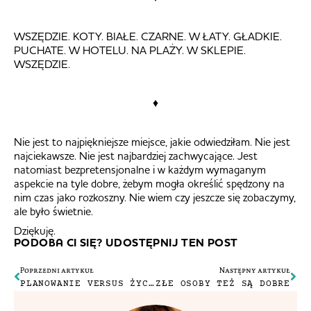
WSZĘDZIE. KOTY. BIAŁE. CZARNE. W ŁATY. GŁADKIE.
PUCHATE. W HOTELU. NA PLAŻY. W SKLEPIE.
WSZĘDZIE.
♦
Nie jest to najpiękniejsze miejsce, jakie odwiedziłam. Nie jest
najciekawsze. Nie jest najbardziej zachwycające. Jest
natomiast bezpretensjonalne i w każdym wymaganym
aspekcie na tyle dobre, żebym mogła określić spędzony na
nim czas jako rozkoszny. Nie wiem czy jeszcze się zobaczymy,
ale było świetnie.
Dziękuję.
PODOBA CI SIĘ? UDOSTĘPNIJ TEN POST
Poprzedni artykuł
Następny artykuł
PLANOWANIE VERSUS ŻYCIE NA OSTATNIĄ CHWILĘ
ZŁE OSOBY TEŻ SĄ DOBRE