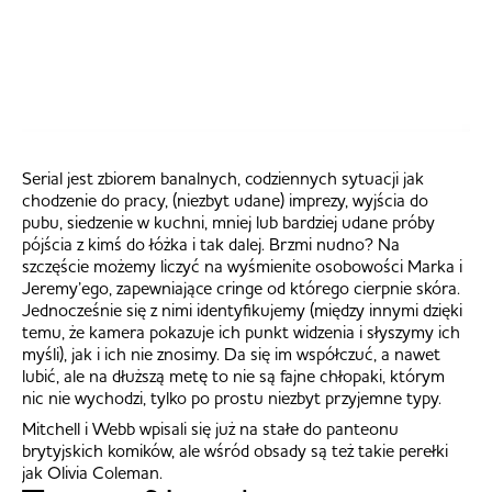
Serial jest zbiorem banalnych, codziennych sytuacji jak
chodzenie do pracy, (niezbyt udane) imprezy, wyjścia do
pubu, siedzenie w kuchni, mniej lub bardziej udane próby
pójścia z kimś do łóżka i tak dalej. Brzmi nudno? Na
szczęście możemy liczyć na wyśmienite osobowości Marka i
Jeremy’ego, zapewniające cringe od którego cierpnie skóra.
Jednocześnie się z nimi identyfikujemy (między innymi dzięki
temu, że kamera pokazuje ich punkt widzenia i słyszymy ich
myśli), jak i ich nie znosimy. Da się im współczuć, a nawet
lubić, ale na dłuższą metę to nie są fajne chłopaki, którym
nic nie wychodzi, tylko po prostu niezbyt przyjemne typy.
Mitchell i Webb wpisali się już na stałe do panteonu
brytyjskich komików, ale wśród obsady są też takie perełki
jak Olivia Coleman.