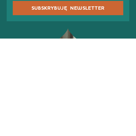
SUBSKRYBUJĘ NEWSLETTER
Riennahera
Marta Dziok-Kaczyńska
E-mail:
info@riennahera.com
Instagram:
@riennahera
Facebook:
Riennahera
Grupa na Facebooku:
Międzynarodowy Legion Pończoch
Pogardy
Spotify: Podcast
„Korespondencja z Londynu”