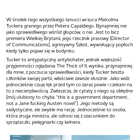
W środek tego wszystkiego Ianucci wrzuca Malcolma
Tuckera granego przez Petera Capaldiego. Bynajmniej nie
jako sprawiedliwego wśród głupców, o nie. Jest to bicz
premiera Wielkiej Brytanii, jego rzecznik prasowy (Director
of Communications), agresywny Szkot, wywołujący popłoch
kiedy tylko pojawi się w budynku.
Tucker to antypatyczny antybohater, jednak większość
przyjemności oglądania The Thick of It wynika, przynajmniej
dla mnie, z poczucia sprawiedliwości, kiedy Tucker beszta
członków swojej partii, właściwie zawsze słusznie. Jako widz
jednocześnie czuję lęk przed tym co zaraz powie i czekam na
to z niecierpliwością. Zwłaszcza, że cytaty z niego są obłędne
(mój ulubiony to chyba “this is a government department,
not a Jane fucking Austen novel”). Jego metody są
sadystyczne, ale zwykle ma rację. Jednocześnie to osoba,
która zruga ministra, ale odnosi się z szacunkiem do
sprzątaczki, pielęgniarki czy kelnera.