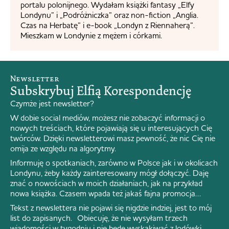
portalu polonijnego. Wydałam książki fantasy „Elfy
Londynu” i „Podróżniczka” oraz non-fiction „Anglia.
Czas na Herbatę” i e-book „Londyn z Riennaherą”.
Mieszkam w Londynie z mężem i córkami.
Newsletter
Subskrybuj Elfią Korespondencję
Czymże jest newsletter?
W dobie social mediów, możesz nie zobaczyć informacji o
nowych treściach, które pojawiają się u interesujących Cię
twórców. Dzięki newsletterowi masz pewność, że nic Cię nie
omija ze względu na algorytmy.
Informuję o spotkaniach, zarówno w Polsce jak i w okolicach
Londynu, żeby każdy zainteresowany mógł dołączyć. Daję
znać o nowościach w moich działaniach, jak na przykład
nowa książka. Czasem wpada też jakaś fajna promocja…
Tekst z newslettera nie pojawi się nigdzie indziej, jest to mój
list do zapisanych. Obiecuję, że nie wysyłam trzech
wiadomości w tygodniu i nie będę wyskakiwać z lodówki.