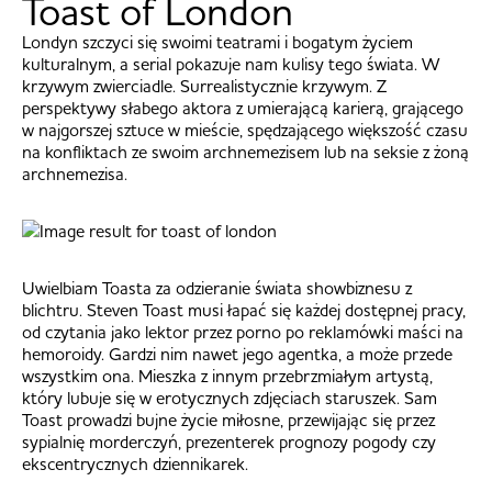
Toast of London
Londyn szczyci się swoimi teatrami i bogatym życiem
kulturalnym, a serial pokazuje nam kulisy tego świata. W
krzywym zwierciadle. Surrealistycznie krzywym. Z
perspektywy słabego aktora z umierającą karierą, grającego
w najgorszej sztuce w mieście, spędzającego większość czasu
na konfliktach ze swoim archnemezisem lub na seksie z żoną
archnemezisa.
Uwielbiam Toasta za odzieranie świata showbiznesu z
blichtru. Steven Toast musi łapać się każdej dostępnej pracy,
od czytania jako lektor przez porno po reklamówki maści na
hemoroidy. Gardzi nim nawet jego agentka, a może przede
wszystkim ona. Mieszka z innym przebrzmiałym artystą,
który lubuje się w erotycznych zdjęciach staruszek. Sam
Toast prowadzi bujne życie miłosne, przewijając się przez
sypialnię morderczyń, prezenterek prognozy pogody czy
ekscentrycznych dziennikarek.