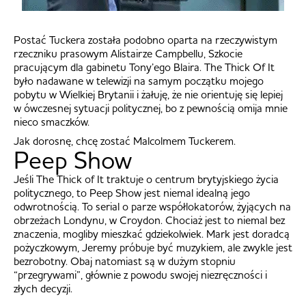
Postać Tuckera została podobno oparta na rzeczywistym
rzeczniku prasowym Alistairze Campbellu, Szkocie
pracującym dla gabinetu Tony’ego Blaira. The Thick Of It
było nadawane w telewizji na samym początku mojego
pobytu w Wielkiej Brytanii i żałuję, że nie orientuję się lepiej
w ówczesnej sytuacji politycznej, bo z pewnością omija mnie
nieco smaczków.
Jak dorosnę, chcę zostać Malcolmem Tuckerem.
Peep Show
Jeśli The Thick of It traktuje o centrum brytyjskiego życia
politycznego, to Peep Show jest niemal idealną jego
odwrotnością. To serial o parze współlokatorów, żyjących na
obrzeżach Londynu, w Croydon. Chociaż jest to niemal bez
znaczenia, mogliby mieszkać gdziekolwiek. Mark jest doradcą
pożyczkowym, Jeremy próbuje być muzykiem, ale zwykle jest
bezrobotny. Obaj natomiast są w dużym stopniu
“przegrywami”, głównie z powodu swojej niezręczności i
złych decyzji.