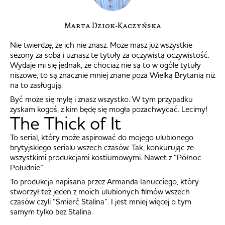
Marta Dziok-Kaczyńska
Nie twierdzę, że ich nie znasz. Może masz już wszystkie
sezony za sobą i uznasz te tytuły za oczywistą oczywistość.
Wydaje mi się jednak, że chociaż nie są to w ogóle tytuły
niszowe, to są znacznie mniej znane poza Wielką Brytanią niż
na to zasługują.
Być może się mylę i znasz wszystko. W tym przypadku
zyskam kogoś, z kim będę się mogła pozachwycać. Lecimy!
The Thick of It
To serial, który może aspirować do mojego ulubionego
brytyjskiego serialu wszech czasów. Tak, konkurując ze
wszystkimi produkcjami kostiumowymi. Nawet z “Północ
Południe”.
To produkcja napisana przez Armanda Ianucciego, który
stworzył też jeden z moich ulubionych filmów wszech
czasów czyli “Śmierć Stalina”. I jest mniej więcej o tym
samym tylko bez Stalina.