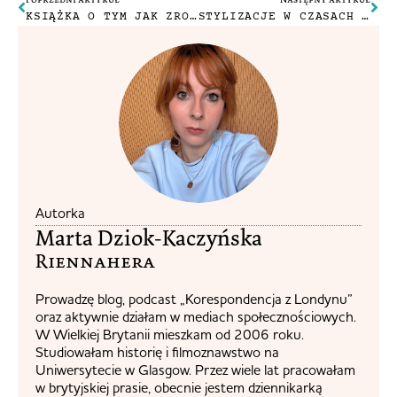
KSIĄŻKA O TYM JAK ZROBIĆ SOBIE PRZERWĘ. „DO PAUSE: YOU ARE NOT A TO DO LIST” ROBERTA POYNTONA
STYLIZACJE W CZASACH ZARAZY
Autorka
Marta Dziok-Kaczyńska
Riennahera​
Prowadzę blog, podcast „Korespondencja z Londynu”
oraz aktywnie działam w mediach społecznościowych.
W Wielkiej Brytanii mieszkam od 2006 roku.
Studiowałam historię i filmoznawstwo na
Uniwersytecie w Glasgow. Przez wiele lat pracowałam
w brytyjskiej prasie, obecnie jestem dziennikarką